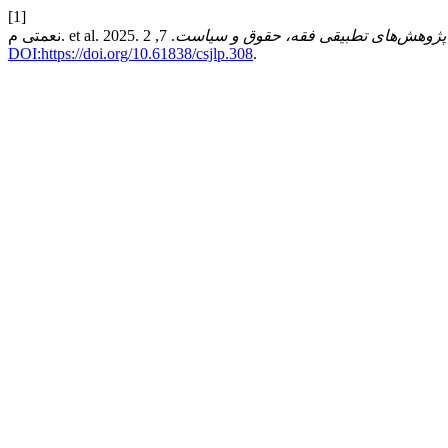
[1]
پژوهش‌های تطبیقی فقه، حقوق و سیاست
DOI:https://doi.org/10.61838/csjlp.308
.