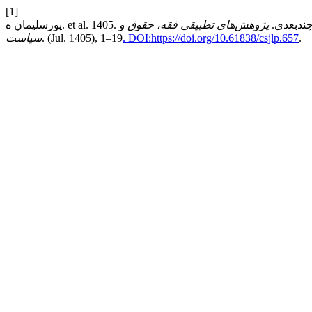
[1]
یم چندبعدی.
پژوهش‌های تطبیقی فقه، حقوق و
.
. DOI:https://doi.org/10.61838/csjlp.657
. (Jul. 1405), 1–19
سیاست