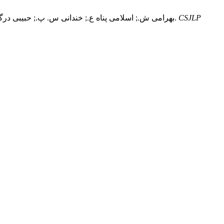
CSJLP
بهرامی ش.; اسلامی پناه ع.; خندانی س. پ.; حبیبی درگاه ب. بررسی حاکمیت فراز اخیر ماده ۱۱ قانون مسئولیت‌ مدنی در جبران خسارت کاهش ارزش املاک مجاور طرح های عمرانی شهرداری.