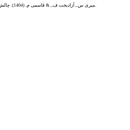
(3), 308-323.
میری س., آزادبخت ف., & قاسمی م. (1404). چالش های جرم انگاری دزدی دریایی به مثابه اقدام تروریستی در پرتو حقوق بین الملل.