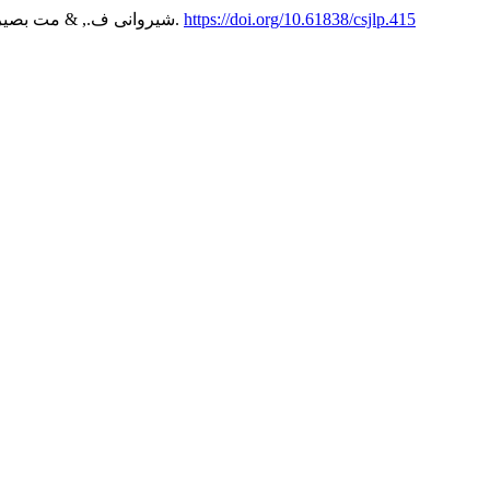
https://doi.org/10.61838/csjlp.415
(2), 326-342.
شیروانی ف., & مت بصیر ص. (2025). بررسی محرومیت تصدی زنان از برخی مناص