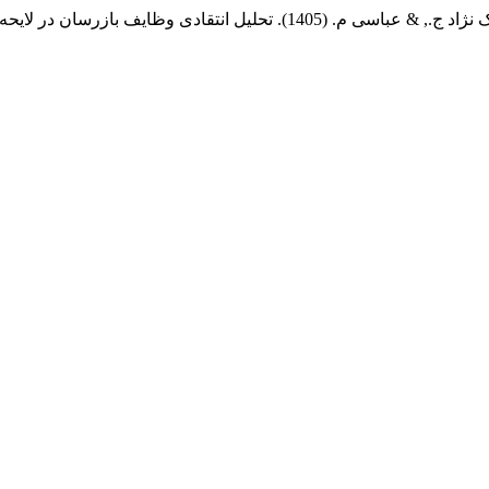
14). تحلیل انتقادی وظایف بازرسان در لایحه قانون تجارت 1391.