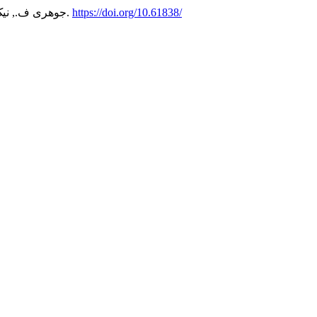
https://doi.org/10.61838/
, 1-23.
جوهری ف., نیک نژاد ج., & عباسی م. (05