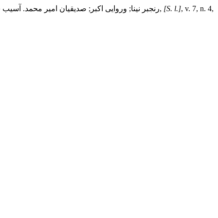
, v. 7, n. 4,
[S. l.]
,
رنجبر نینا; وروایی اکبر; صدیقیان امیر محمد. 