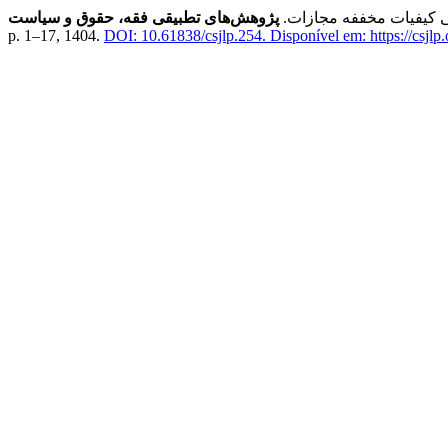
ی کیفیات مخففه مجازات.
پژوهش‌های تطبیقی فقه، حقوق و سیاست
p. 1–17, 1404.
DOI: 10.61838/csjlp.254.
Disponível em: https://csjlp.