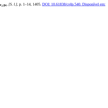
Disponível em:
DOI: 10.61838/csjlp.540.
, p. 1–14, 1405.
[S. l.]
,
پورم