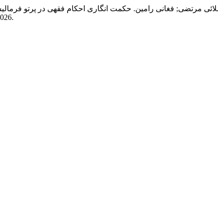
لائی مرتضی; فغانی رامین. حکمت انگاری احکام فقهی در پرتو فرمالی
2026.