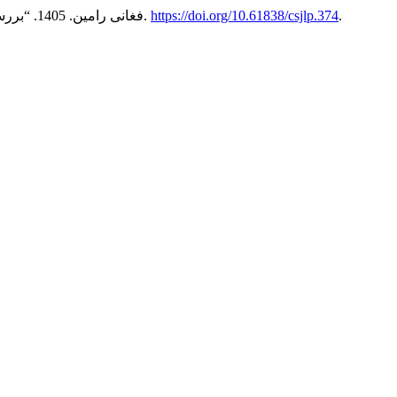
.
https://doi.org/10.61838/csjlp.374
8 (1): 1-12.
فیروزکاه زری, منتظری زهرا, and فغانی رامین. 1405. “بررسی مشروعیت تجارت الکترونیک در فقه اسلامی”.