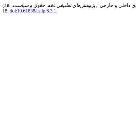
پژوهش‌های تطبیقی فقه، حقوق و سیاست
, 6(3), pp. 1–
18.
doi:10.61838/csjlp.6.3.1
.