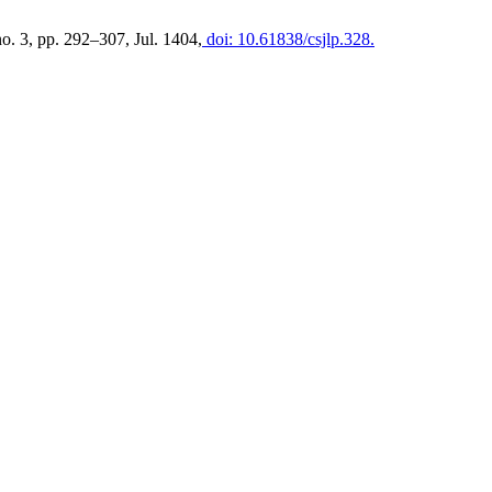
 no. 3, pp. 292–307, Jul. 1404,
doi: 10.61838/csjlp.328.