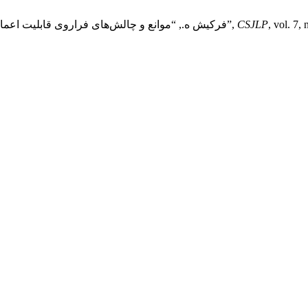
, vol. 7,
CSJLP
بایزیدنژاد م. ., شریفی ا., and فرکیش ه., “موانع و چالش‌های فراروی قابلیت اعمال حکمرانی خوب در نظام گمرکی ایران”,