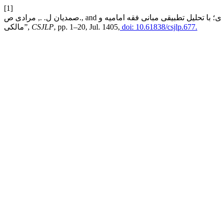
[1]
صمدیان ل. ., مرادی ص., and سماواتی پیروز ا. ., “مسئولیت کیفری در عصر هوش مصنوعی و جرائم سایبری؛ با تحلیل تطبیقی مبانی فقه امامیه و
doi: 10.61838/csjlp.677.
, pp. 1–20, Jul. 1405,
CSJLP
مالکی”,