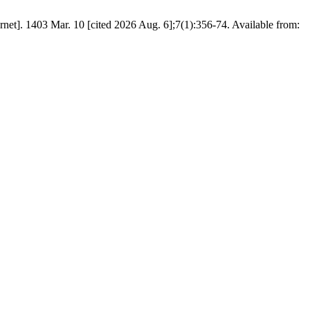
حریری م. جایگاه تقدم اماره مجرمیت بر اصل برائت در رسیدگی به جرایم مواد مخدر با رویکردی در فقه امامیه و رویه قضایی.  [cited 2026 Aug. 6];7(1):356-74. Available from