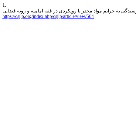
1.
https://csjlp.org/index.php/csjlp/article/view/564