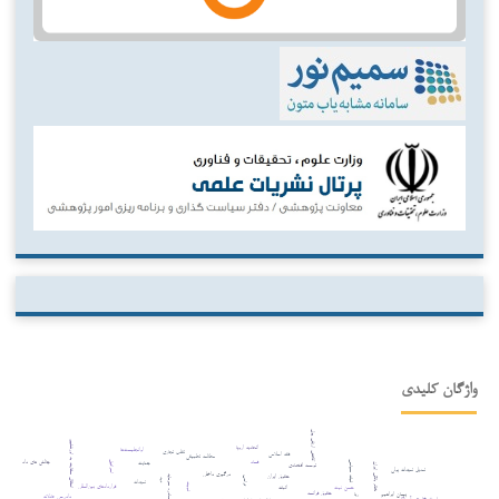
واژگان کلیدی
کاهش ارزش پول
انتقال سفارت به اورشلیم
اتحادیه اروپا
اوانجلیست‌ها
تقلب تجاری
فقه اسلامی
مطالعه تطبیقی
فساد
چالش های دادرسی
ثبات سیاسی
جنایت
اسرائیل
نظام بانکی ایران
توسعه اقتصادی
تعدیل تعهدات پولی
درگیری داخلی
حقوق ایران
ریسک مصادره سرمایه
ترامپ
دیه
تعهدات
ثبوت
قراردادهای بین‌المللی
حسن نیت
اثبات
حقوق فرانسه
ربا
پیمان ابراهیم
دادرسی عادلانه
سیاست خارجی آمریکا
رفتار غیرمتعارف