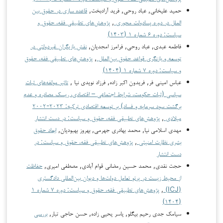
حمید علیخانی, عباد روحی, فرید آزادبخت,
قاعده سازی در حقوق بین
الملل در دوره پسادولت محوری
,
پژوهش‌های تطبیقی فقه، حقوق و
سیاست: دوره ۶ شماره ۱ (۱۴۰۳)
فاطمه عبدی, عباد روحی, فرامرز امجدیان,
نقش بازیگران غیردولتی در
توسعه و بازنگری قواعد حقوق بین‌الملل
,
پژوهش‌های تطبیقی فقه، حقوق
و سیاست: دوره ۷ شماره ۱ (۱۴۰۴)
عباس امینی فر, فریدون اکبر زاده, فرزاد نویدی نیا ,
تاثیر مولفه‌های ثبات
سیاسی (ثبات حکومت، شرایط اجتماعی – اقتصادی، ریسک مصادره و عدم
برگشت سود سرمایه و فساد) بر توسعه اقتصادی ترکیه: ۲۰۲۳-۲۰۰۲
میلادی
,
پژوهش‌های تطبیقی فقه، حقوق و سیاست: در دست انتشار
مهدی اسلامی نیا, محمد بهادری جهرمی, بهروز بهبودیان,
ابعاد حقوق
بشری نظارت امنیتی
,
پژوهش‌های تطبیقی فقه، حقوق و سیاست: در
دست انتشار
حجت نقدی, محمد حسین رمضانی قوام آبادی, مصطفی امیری,
حفاظت
از محیط زیست در پرتو تعامل دولت‌ها و دیوان بین‌المللی دادگستری
(ICJ)
,
پژوهش‌های تطبیقی فقه، حقوق و سیاست: دوره ۷ شماره ۱
(۱۴۰۴)
سیامک جدی رحیم بیگلو, یاسر یحیی زاده, حسن حاجی تبار,
بررسی