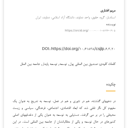
مریم افشاری
استادیار، گروه حقوق، واحد دماوند، دانشگاه آزاد اسلامی، دماوند، ایران
نویسنده
https://orcid.org/۰۰۰۰-۰۰۰۱-۸۷۲۶-۱۹۰۵
https://doi.org/۱۰.۶۱۸۳۸/csjlp.۶.۳.۲۰
DOI::
صندوق بین المللی پول, توسعه, توسعه پایدار, جامعه بین الملل
کلمات کلیدی:
چکیده
در دهه­های گذشته، هم در تئوری و هم در عمل، توسعه به تدریج به عنوان یک
مفهوم کل نگر تلقی شد که ابعاد اقتصادی، اجتماعی، فرهنگی، سیاسی و زیست
محیطی را در بر می گرفت. دستیابی به توسعه به عنوان یکی از دغدغه­های اصلی
کشورهای در حال توسعه و یکی از مطالباتشان از جامعه بین المللی است. در این
میان صندوق بین­المللی پول یکی از مراکز بین المللی است که در تحقق این امر نقش