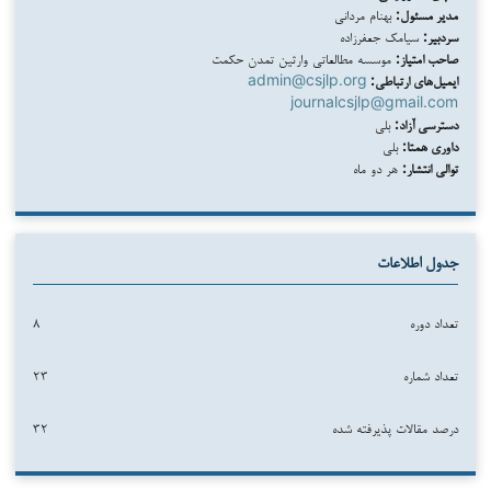
مدیر مسئول:
بهنام مردانی
سردبیر:
سیامک جعفرزاده
صاحب امتیاز:
موسسه مطالعاتی وارثین تمدن حکمت
ایمیل‌های ارتباطی:
admin@csjlp.org
journalcsjlp@gmail.com
دسترسی آزاد:
بلی
داوری همتا:
بلی
توالی انتشار:
هر دو ماه
جدول اطلاعات
تعداد دوره
۸
تعداد شماره
۲۳
درصد مقالات پذیرفته شده
۳۲