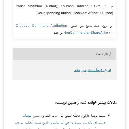
حق نشر ۲۰۲۴ Parisa Shamloo (Author); Kourosh Jafarpour
(Corresponding author); Maryam Afshari (Author)
این پروژه تحت مجوز بین المللی
Creative Commons Attribution-
NonCommercial-ShareAlike ۴.۰
می باشد.
ارجاع به مقاله
نمایش شیوهٔ استناد به این مقاله
مقالات بیشتر خوانده شده از همین نویسنده
سیده پریسا جلیلی, عاطفه امینی نیا , مریم افشاری,
تببین تعهدات
دولت‌های بالادست نسبت به حق آب دولت­های پایین دست (مطالعه موردی
هیرمند)
,
پژوهش‌های تطبیقی فقه، حقوق و سیاست: دوره ۶ شماره ۱