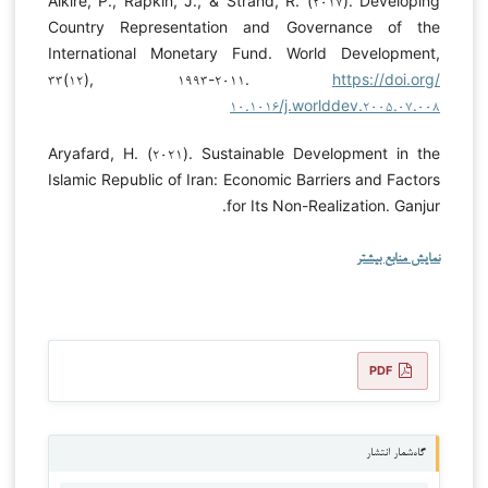
Alkire, P., Rapkin, J., & Strand, R. (۲۰۱۷). Developing
Country Representation and Governance of the
International Monetary Fund. World Development,
۳۳(۱۲), ۱۹۹۳-۲۰۱۱.
https://doi.org/
۱۰.۱۰۱۶/j.worlddev.۲۰۰۵.۰۷.۰۰۸
Aryafard, H. (۲۰۲۱). Sustainable Development in the
Islamic Republic of Iran: Economic Barriers and Factors
for Its Non-Realization. Ganjur.
نمایش منابع بیشتر
PDF
گاه‌شمار انتشار