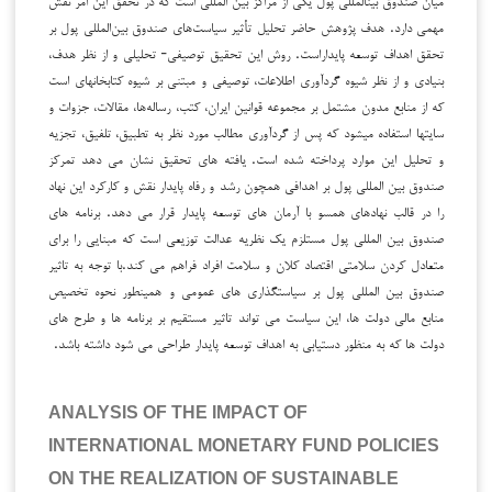
مهمی دارد. هدف پژوهش حاضر تحلیل تأثیر سیاست‌های صندوق بین‌المللی پول بر
تحقق اهداف توسعه پایداراست. روش این تحقیق توصیفی- تحلیلی و از نظر هدف،
بنیادی و از نظر شیوه گردآوری اطلاعات، توصیفی و مبتنی بر شیوه کتابخانه­ای است
که از منابع مدون مشتمل بر مجموعه قوانین ایران، کتب، رساله‌ها، مقالات، جزوات و
سایت­ها استفاده می­شود که پس از گردآوری مطالب مورد نظر به تطبیق، تلفیق، تجزیه
و تحلیل این موارد پرداخته شده است. یافته های تحقیق نشان می دهد تمرکز
صندوق بین المللی پول بر اهدافی همچون رشد و رفاه پایدار نقش و کارکرد این نهاد
را در قالب نهادهای همسو با آرمان های توسعه پایدار قرار می دهد. برنامه های
صندوق بین المللی پول مستلزم یک نظریه عدالت توزیعی است که مبنایی را برای
متعادل کردن سلامتی اقتصاد کلان و سلامت افراد فراهم می کند.با توجه به تاثیر
صندوق بین المللی پول بر سیاستگذاری های عمومی و همینطور نحوه تخصیص
منابع مالی دولت ها، این سیاست می تواند تاثیر مستقیم بر برنامه ها و طرح های
دولت ها که به منظور دستیابی به اهداف توسعه پایدار طراحی می شود داشته باشد.
ANALYSIS OF THE IMPACT OF
INTERNATIONAL MONETARY FUND POLICIES
ON THE REALIZATION OF SUSTAINABLE