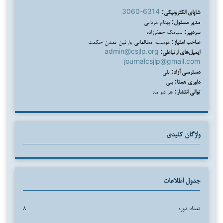
شاپای الکترونیکی:
3060-6314
مدیر مسئول:
بهنام مردانی
سردبیر:
سیامک جعفرزاده
صاحب امتیاز:
موسسه مطالعاتی وارثین تمدن حکمت
ایمیل‌های ارتباطی:
admin@csjlp.org
journalcsjlp@gmail.com
دسترسی آزاد:
بلی
داوری همتا:
بلی
توالی انتشار:
هر دو ماه
واژگان کلیدی
جدول اطلاعات
تعداد دوره
۸