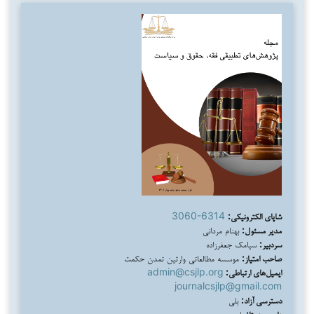
شاپای الکترونیکی:
3060-6314
مدیر مسئول:
بهنام مردانی
سردبیر:
سیامک جعفرزاده
صاحب امتیاز:
موسسه مطالعاتی وارثین تمدن حکمت
ایمیل‌های ارتباطی:
admin@csjlp.org
journalcsjlp@gmail.com
دسترسی آزاد:
بلی
داوری همتا:
بلی