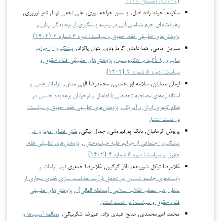
سکینه آخوند زاده اصل, یاسمن خواجه نوری, علی نجفی توانا, نادر نوروزی,
رهیافت‌های جرم شناسی آبی در زمینه پیشگیری از بزه‌دیدگی زنان
,
پژوهش‌های تطبیقی فقه، حقوق و سیاست: دوره ۶ شماره ۲ (۱۴۰۳)
نسرین امامی, هما داودی گرمارودی, بتول پاکزاد,
پیشگیری از جرایم‌
سایبری با تأکید بر هکتیویسم
,
پژوهش‌های تطبیقی فقه، حقوق و
سیاست: دوره ۵ شماره ۲ (۱۴۰۲)
ایمان مدنیان, سلامه ابوالحسنی, محمدرضا الهی منش,
الزامات علمی و
استانداردهای مصاحبه تخصصی با اطفال و نوجوانان بزهدیده جنسی در
نظام کیفری ایران و آمریکا
,
پژوهش‌های تطبیقی فقه، حقوق و سیاست:
در دست انتشار
پریوش کرمانیان, بابک پورقهرمانی, جمال بیگی,
نقش فضای مجازی در
پیشگیری اجتماعی از جرایم علیه حیات‌وحش
,
پژوهش‌های تطبیقی فقه،
حقوق و سیاست: دوره ۶ شماره ۴ (۱۴۰۳)
غلامرضا توکل شوریجه, باقر گرگین, غلامرضا جعفری نیا,
الزامات و
بایسته‌های جامعه شناسی در تحقق فرآیند هدفمند سازی فضای مجازی از
منظر رهبر معظم انقلاب اسلامی (مدظله العالی)
,
پژوهش‌های تطبیقی
فقه، حقوق و سیاست: در دست انتشار
محمد امیرمحمدی, صالح عبدی نژاد, علیرضا شکربیگی,
مطالعه آسیب‌ها و