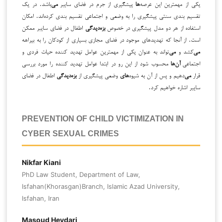
یکی از مهمترین این عرصه
‌ها
پیشگیری از جرم در فضای سایبر
می‌
باشد. در یک
تقسیم بندی سنتی پیشگیری را به وضعی و اجتماعی تقسیم بندی کرده
اند. امکان
استفاده از هر دو مدل پیشگیری در خصوص
بزه‌دیدگی
اطفال در فضای سایبر ممکن
است. از آنجا که تهدیدهای موجود در فضای مجازی بسیاری از کودکان را به بیراهه
می‌
کشد و
می‌
تواند به عنوان یکی از مهمترین عوامل تهدید کننده حیات فردی و
اجتماعی
آن‌ها
محسوب شود از این رو در ابتدا عوامل تهدید کننده را مورد بررسی
قرار
می‌
دهیم و پس از آن به شیوه
‌های
وضعی پیشگیری از
بزه‌دیدگی
اطفال در فضای
سایبر اشاره خواهیم کرد.
PREVENTION OF CHILD VICTIMIZATION IN
CYBER SEXUAL CRIMES
Nikfar Kiani
PhD Law Student, Department of Law,
Isfahan(Khorasgan)Branch, Islamic Azad University,
Isfahan, Iran
Masoud Heydari