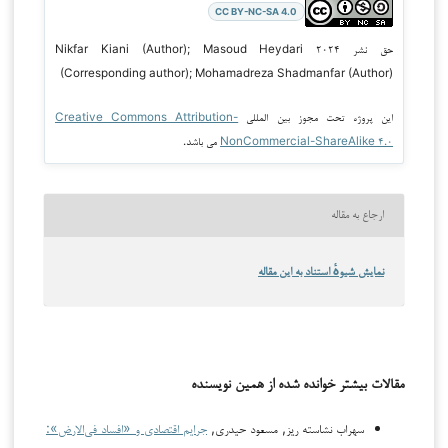
CC BY-NC-SA 4.0
حق نشر ۲۰۲۴ Nikfar Kiani (Author); Masoud Heydari
(Corresponding author); Mohamadreza Shadmanfar (Author)
این پروژه تحت مجوز بین المللی
Creative Commons Attribution-
NonCommercial-ShareAlike ۴.۰
می باشد.
ارجاع به مقاله
نمایش شیوهٔ استناد به این مقاله
مقالات بیشتر خوانده شده از همین نویسنده
سهراب نشاسته ريز, مسعود حيدري,
جرایم اقتصادی و «افساد فی‌الارض»: