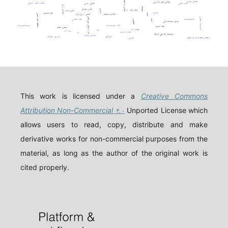
فضای مجازی
پیمان ابراهیم
چالش های دادرسی
رویکرد کشور اتریش
قاعده فقهی
افترقی سازی
اتحادیه اروپا
تعهدات
تقلب تجاری
نظام بانکی ایران
ترامپ
حسن نیت
جنایت
فقه تطبیقی
مطالعه تطبیقی
ثبوت
کاهش ارزش پول
اسقاط مالم یجب
قراردادهای بین‌المللی
سیاست کیفری
اوانجلیست‌ها
فقه اسلامی
اثبات
قصاص
تعدیل تعهدات پولی
رفتار غیرمتعارف
مسئولیت مدنی
فقه امامیه
مذهب حنفی
حقوق ایران
دیه
ولد الزنا
حقوق فرانسه
ربا
سیاست خارجی آمریکا
عدالت معاوضی
اسرائیل
دادرسی عادلانه
انتقال سفارت به اورشلیم
اتانازی
This work is licensed under a
Creative Commons
Attribution Non-Commercial ۴.۰
Unported License which
allows users to read, copy, distribute and make
derivative works for non-commercial purposes from the
material, as long as the author of the original work is
cited properly.