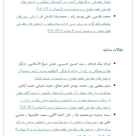
تحلیل تطبیقی رویکردهای کیفری در کشورهای اسلامی
,
پژوهش‌های
تطبیقی فقه، حقوق و سیاست: دوره ۶ شماره ۱ (۱۴۰۳)
محمد قاسمی, علی یوسف زاده , محمدرضا شادمان فر,
ارزیابی روش‌های
مختلف داده کاوی در پیش بینی جرایم مواد مخدر
,
پژوهش‌های تطبیقی
فقه، حقوق و سیاست: دوره ۶ شماره ۴ (۱۴۰۳)
مقالات مشابه
فرزانه نیک فرجام , سید حسین حسینی, عباس شیخ الاسلامی,
جایگاه
نظارت همگانی در کنترل جرائم فرهنگی (مطالعه موردی: شهر مشهد)
,
پژوهش‌های تطبیقی فقه، حقوق و سیاست: در دست انتشار
میثم یعقوبی پور, محمد مهدی انجم شعاع, مجید شعبانی حمید آبادی,
مدخلیت بنیان‌های ضمان آور فقهی، آموزه‌های فلسفی و استدراکات عقلی
با رویکرد بزه دیده محوری در بازشناسی سیاست‌ جنایی تقنینی ایران
,
پژوهش‌های تطبیقی فقه، حقوق و سیاست: دوره ۷ شماره ۲ (۱۴۰۴)
سيده مرضيه ميرمعصوم نژاد , جان احمد آقايي, سعيد حكيميها , مجتبي
جاني پور,
بومی‌سازی پیمایش از بزه‌دیده: ضرورتی با هدف رسیدن به رقم
سیاه جرائم
,
پژوهش‌های تطبیقی فقه، حقوق و سیاست: دوره ۷ شماره ۴
(۱۴۰۴): زمستان ۱۴۰۴