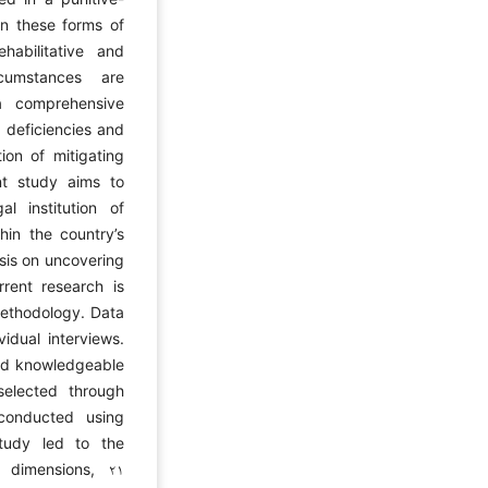
in these forms of
habilitative and
rcumstances are
 a comprehensive
g deficiencies and
ion of mitigating
ent study aims to
l institution of
hin the country’s
asis on uncovering
rrent research is
methodology. Data
idual interviews.
and knowledgeable
 selected through
conducted using
study led to the
r dimensions, ۲۱