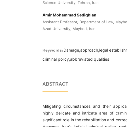
Science University, Tehran, Iran
Amir Mohammad Sedighian
Assistant Professor, Department of Law, Maybo
Azad University, Maybod, Iran
Damage,approach,legal establishm
Keywords:
criminal policy,abbreviated qualities
ABSTRACT
Mitigating circumstances and their applica
highly delicate and intricate area of crimin
significant role in the rehabilitation and corre
However, Iran’s judicial criminal policy, roo