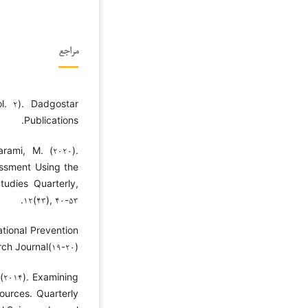
مراجع
l. ۲). Dadgostar
Publications.
rami, M. (۲۰۲۰).
ssment Using the
udies Quarterly,
۱۲(۴۳), ۴۰-۵۳.
ational Prevention
ch Journal(۱۹-۲۰).
 (۲۰۱۴). Examining
ources. Quarterly