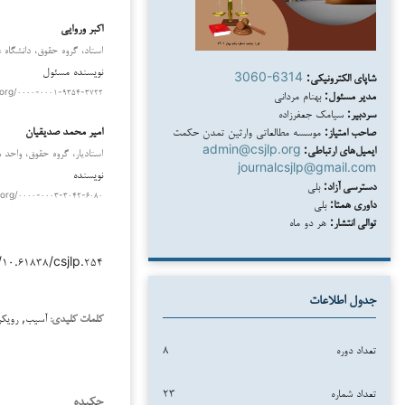
اکبر وروایی
استاد، گروه حقوق، دانشگاه ع
نویسنده مسئول
شاپای الکترونیکی:
3060-6314
مدیر مسئول:
بهنام مردانی
.org/۰۰۰۰-۰۰۰۱-۹۳۵۴-۳۷۲۲
سردبیر:
سیامک جعفرزاده
امیر محمد صدیقیان
صاحب امتیاز:
موسسه مطالعاتی وارثین تمدن حکمت
ایمیل‌های ارتباطی:
admin@csjlp.org
استادیار، گروه حقوق، واحد می
journalcsjlp@gmail.com
نویسنده
دسترسی آزاد:
بلی
.org/۰۰۰۰-۰۰۰۳-۳۰۴۲-۶۰۸۰
داوری همتا:
بلی
توالی انتشار:
هر دو ماه
/۱۰.۶۱۸۳۸/csjlp.۲۵۴
جدول اطلاعات
آسیب, رویک
کلمات کلیدی:
تعداد دوره
۸
تعداد شماره
۲۳
چکیده