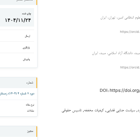
چاپ شده
لوم انتظامی امین، تهران، ایران
۱۴۰۴/۱۱/۲۴
https://orcid
ارسال
بازنگری
بد، دانشگاه آزاد اسلامی، میبد، ایران
پذیرش
https://orcid
شماره
https://doi.org
DOI::
دوره ۷ شماره ۴ (۱۴۰۴): زمستان ۱۴۰۴
نوع مقاله
رد, سیاست جنایی قضایی, کیفیات مخففه, تاسیس حقوقی
مقالات
مجوز