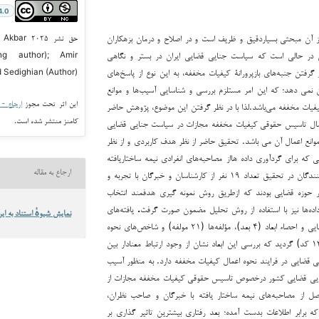
4.0
از آن مبحثی بسیاردقیق و ظریف است و در اصلاح و درمان بزهکاران
حق نشر ۲۵
در حالی است که سیاست جنایی قضایی ایران در بستر و نگاهی
ing author); Amir
 گرفتن جنبه‌های بازپرورانة کیفیات مخففه، به این نوع از پاسخ‌های
Sedighian (Author)
 نمی دهد؛ که این امر مستلزم بررسی و شناسایی آسیب‌ها و موانع
این اثر تحت مجوز
ارجاع - غیر ت
کیفیات مخففه می‌باشد.لذا با در نظر گرفتن این موضوع، پژوهش حاضر
کامنز منتشر شده است.
عمال تاسیس حقوقی کیفیات مخففه مجازات در سیاست جنایی قضایی
موانع اعمال آن می باشد. تحقیق حاضر از نظر هدف کاربردی و از نظر
 که برای گردآوری داده هااز مصاحبه‌های انفرادی نیمه ساختاریافته
ارجاع به مقاله
استفاده گردید. مشارکت کنندگان در تحقیق تعداد ۱۹ نفر از کارشناسان و خبرگان با تجربه و
 حوزه قضایی بودند که ازطریق روش نمونه گیری هدفمند انتخاب
اده‌ها نیز با استفاده از روش تحلیل مضمون صورت گرفت
.
یافته‌های
نمایش شیوهٔ استناد به این
این پژوهش منجر به شناسایی و احصاء ابعاد (۴ بعد)، مؤلفه‌ها (۲۱ مولفه) و شاخص‌های نحوه
اعمال کیفیات مخففه (۱۳۸ کد) گردید که بررسی این ابعاد نشان از وجود ارتباط معنادار بین
یی قضایی در فرایند نحوه اعمال کیفیات مخففه دارد. به منظور آسیب
یی قضایی کشور درخصوص تاسیس حقوقی کیفیات مخففه مجازات از
صل از مصاحبه‌های نیمه ساختار یافته با خبرگان و صاحب نظران،
ه برابر اطلاعات بدست آمده؛ بعد رفتاری بیشترین تاثیر گذاری بر