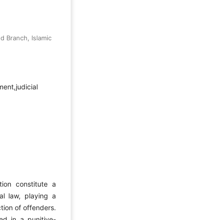
d Branch, Islamic
ent,judicial
tion constitute a
al law, playing a
ction of offenders.
ted in a punitive-