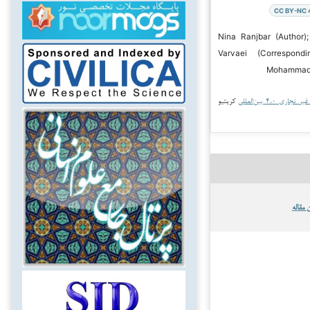
CC BY-NC 
۲۰ Nina Ranjbar (Author); Akbar
Varvaei (Correspond
Mohammad 
جاری ۴.۰ بین‌المللی
کریتیو
 مقاله