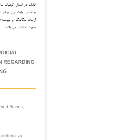
قضات در اعمال کیفیات مخفف
چند در نهایت این موانع 
ارتباط تنگاتنگ و پیوسته‌
صورت متوازن می باشد
.
DICIAL
AN REGARDING
ING
ybod Branch,
mprehensive