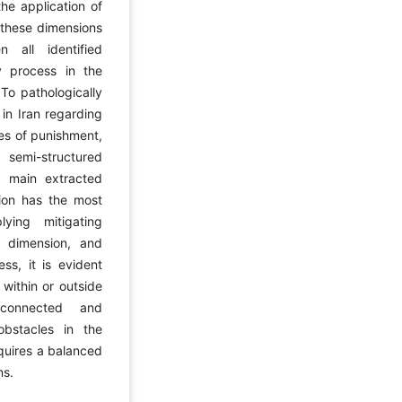
he application of
 these dimensions
n all identified
cy process in the
To pathologically
 in Iran regarding
ces of punishment,
semi-structured
e main extracted
sion has the most
ying mitigating
l dimension, and
ess, it is evident
within or outside
rconnected and
obstacles in the
quires a balanced
ns.