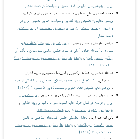
ایران
,
پژوهش‌های تطبیقی فقه، حقوق و سیاست: در دست انتشار
محمد احمدی, علی صفاری, سید منصور میرسعیدی , نوروز کارگاری,
بررسی تحلیلی- تطبیقی رویه قضایی و سیاست جنایی تقنینی ایران در
قبال جرایم منافی عفت
,
پژوهش‌های تطبیقی فقه، حقوق و سیاست: در
دست انتشار
مرتضی علیخانی, حسن یعقوبی,
بررسی تطبیقی نظریات آیت‌الله مکارم
شیرازی و آیت‌الله جوادی آملی در مورد حقوق اساسی شهروندان و تأثیر آن
بر قانون اساسی ایران
,
پژوهش‌های تطبیقی فقه، حقوق و سیاست: دوره ۳
شماره ۱ (۱۴۰۰)
عطاالله هاشمیان, عاطفه لرکجوری, امیررضا محمودی, طیبه قدرتی
سیاهمزگی,
تأثیر تعویق صدور حکم دراصلاح مجرمان و بازدارندگی از جرم
,
پژوهش‌های تطبیقی فقه، حقوق و سیاست: دوره ۵ شماره ۱ (۱۴۰۲)
حسن بابائی زکلیکی , علیرضا داداش زاده, بهنام قنبرپور ,
سیاست جنایی
ایران و فرانسه در قبال جرائم علیه امنیت ملی با تأکید بر رویه قضایی
,
پژوهش‌های تطبیقی فقه، حقوق و سیاست: در دست انتشار
ولی الله خدایارپور,
تحلیل تطبیقی حقوق اقلیت‌های مذهبی در قانون
اساسی افغانستان و پاکستان
,
پژوهش‌های تطبیقی فقه، حقوق و سیاست:
دوره ۱ شماره ۲ (۱۳۹۸)