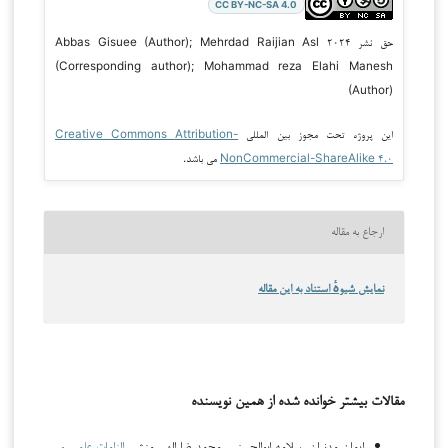
CC BY-NC-SA 4.0
حق نشر ۲۰۲۴ Abbas Gisuee (Author); Mehrdad Raijian Asl
(Corresponding author); Mohammad reza Elahi Manesh
(Author)
این پروژه تحت مجوز بین المللی
Creative Commons Attribution-
NonCommercial-ShareAlike ۴.۰
می باشد.
ارجاع به مقاله
نمایش شیوهٔ استناد به این مقاله
مقالات بیشتر خوانده شده از همین نویسنده
ایمان مدنیان, سلامه ابوالحسنی, محمدرضا الهی منش,
الزامات علمی و