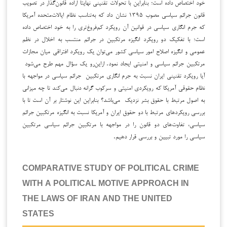
خود اختصاص داده است؛ بنابراین با تحولات تقنینی نهایتاً اراده قانون‌گذار در تصویب
قانون جرائم سیاسی مصوب ۱۳۹۵ نشان داد که به‌تناسب نظام ایالات‌متحده آمریکا
که جرم انگاری سیاسی در قوانین آن رویکرد کم‌فروغ‌تری را به خود اختصاص داده
است؛ با تفکیک دو رویکرد انگیزه مرتکبین در جرائم منتسب به اخلال در نظم
عمومی و انگیزه اصلاح امور سیاسی کشور می‌توان یک رویکرد افتراقی میان مجازات
مرتکبین جرائم سیاسی و امنیتی ایجاد نمود. ازاین‌رو یک سؤال مهم طرح می‌شود
آیا رویکرد تقنینی ایران نسبت به جرم انگاری مرتکبین جرائم سیاسی در مواجهه با
نظام حقوقی آمریکا که رویکردی امنیتی و سرکوب گرانه دنبال می‌کند تا چه میزانی
به اصول مرتبط با حقوق بشر نزدیک می‌باشد؟ بنابراین این نوشتار بر آن است تا با
بررسی رویکردهای مرتبط با دو حقوق ایران و آمریکا نسبت به انگیزه مرتکبین جرائم
سیاسی، تفاوت‌های دو قانون را در مواجهه با مرتکبین جرائم سیاسی مرتکبین
سیاسی را مورد تبیین و بررسی قرار دهیم.
COMPARATIVE STUDY OF POLITICAL CRIME
WITH A POLITICAL MOTIVE APPROACH IN
THE LAWS OF IRAN AND THE UNITED
STATES