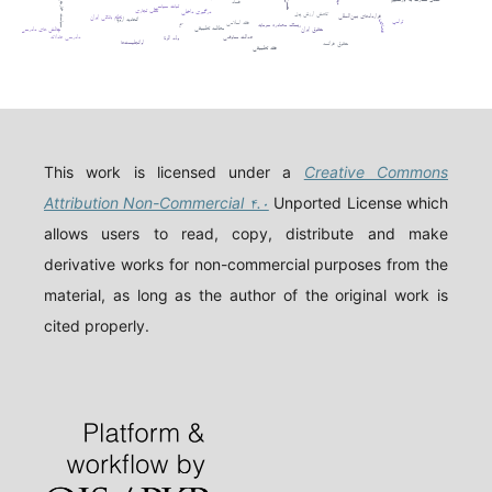
سیاست خارجی آمریکا
حسن نیت
فساد
دیه
ثبات سیاسی
تقلب تجاری
درگیری داخلی
کاهش ارزش پول
قراردادهای بین‌المللی
نظام بانکی ایران
اتحادیه اروپا
ترامپ
فقه اسلامی
قصاص
ریسک مصادره سرمایه
ربا
مطالعه تطبیقی
حقوق ایران
چالش های دادرسی
عدالت معاوضی
دادرسی عادلانه
ولد الزنا
اوانجلیست‌ها
حقوق فرانسه
فقه تطبیقی
This work is licensed under a
Creative Commons
Attribution Non-Commercial ۴.۰
Unported License which
allows users to read, copy, distribute and make
derivative works for non-commercial purposes from the
material, as long as the author of the original work is
cited properly.