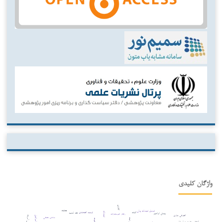
واژگان کلیدی
اتانازی
جنایت
تعدیل تعهدات پولی
اثبات
تعهدات
توسعه اقتصادی
فقه امامیه
پیمان ابراهیم
رفتار غیرمتعارف
افترقی سازی
اسرائیل
مذهب حنفی
ثبوت
انتقال سفارت به اورشلیم