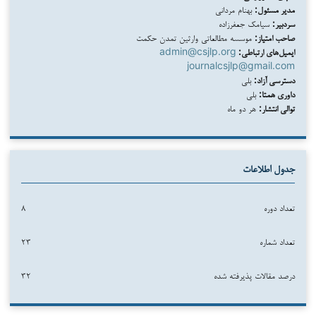
مدیر مسئول:
بهنام مردانی
سردبیر:
سیامک جعفرزاده
صاحب امتیاز:
موسسه مطالعاتی وارثین تمدن حکمت
ایمیل‌های ارتباطی:
admin@csjlp.org
journalcsjlp@gmail.com
دسترسی آزاد:
بلی
داوری همتا:
بلی
توالی انتشار:
هر دو ماه
جدول اطلاعات
تعداد دوره
۸
تعداد شماره
۲۳
درصد مقالات پذیرفته شده
۳۲