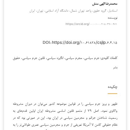
محمدرضا الهی منش
استادیار، گروه حقوق، واحد تهران شمال، دانشگاه آزاد اسلامی، تهران، ایران
نویسنده
https://orcid.org/۰۰۰۰-۰۰۰۲-۸۰۳۹-۰۹۷۱
https://doi.org/۱۰.۶۱۸۳۸/csjlp.۶.۴.۱۵
DOI::
جرم سیاسی، مجرم سیاسی، انگیزه سیاسی، قانون جرم سیاسی، حقوق
کلمات کلیدی:
بشر
چکیده
ظهور و بروز جرم سیاسی را در قوانین موضوعه کشور می‌توان در دوران مشروطه
واکاوی نمود. اصل ۷۹ از متمم قانون اساسی مشروطه ایران اولین قدم‌های به
رسمیت شناختن جرائم و مجرمین سیاسی در ایران بود. این در صورتی بود که در
نظام حقوقی کامن لا آمریکا تعریفی از جرم و مجرمین سیاسی عمری طولانی‌تر را به