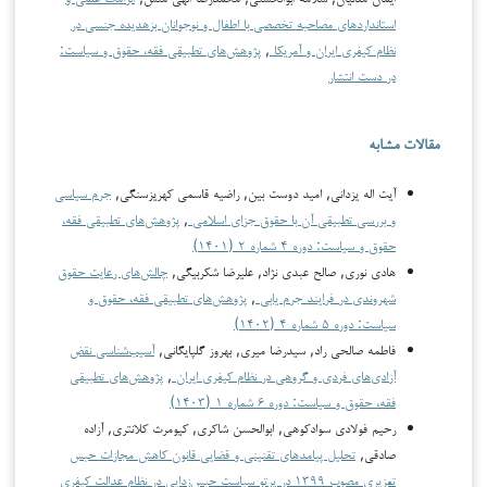
استانداردهای مصاحبه تخصصی با اطفال و نوجوانان بزهدیده جنسی در
نظام کیفری ایران و آمریکا
,
پژوهش‌های تطبیقی فقه، حقوق و سیاست:
در دست انتشار
مقالات مشابه
آیت اله یزدانی, امید دوست بین, راضیه قاسمی کهریزسنگی,
جرم سیاسی
و بررسی تطبیقی آن با حقوق جزای اسلامی
,
پژوهش‌های تطبیقی فقه،
حقوق و سیاست: دوره ۴ شماره ۲ (۱۴۰۱)
هادی نوری, صالح عبدی نژاد, علیرضا شکربیگی,
چالش‌های رعایت حقوق
شهروندی در فرایند جرم یابی
,
پژوهش‌های تطبیقی فقه، حقوق و
سیاست: دوره ۵ شماره ۴ (۱۴۰۲)
فاطمه صالحی راد, سیدرضا میری, بهروز گلپایگانی,
آسیب‌شناسی نقض
آزادی‌های فردی و گروهی در نظام کیفری ایران
,
پژوهش‌های تطبیقی
فقه، حقوق و سیاست: دوره ۶ شماره ۱ (۱۴۰۳)
رحیم فولادی سوادکوهی, ابوالحسن شاکری, کیومرث کلانتری, آزاده
صادقی,
تحلیل پیامدهای تقنینی و قضایی قانون کاهش مجازات حبس
تعزیری مصوب ۱۳۹۹ در پرتو سیاست حبس‌زدایی در نظام عدالت کیفری