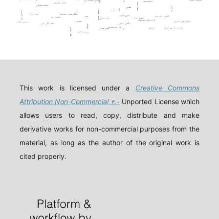
اتانازی
تعدیل تعهدات پولی
اوانجلیست‌ها
مطالعه تطبیقی
حسن نیت
عدالت معاوضی
قصاص
ولد الزنا
توسعه اقتصادی
دیه
ثبوت
اثبات
فقه تطبیقی
ریسک مصادره سرمایه
فقه امامیه
حقوق فرانسه
کاهش ارزش پول
فساد
اتحادیه اروپا
حقوق ایران
ثبات سیاسی
قراردادهای بین‌المللی
چالش های دادرسی
تعهدات
دادرسی عادلانه
نظام بانکی ایران
درگیری داخلی
جنایت
رفتار غیرمتعارف
سیاست خارجی آمریکا
اسرائیل
فقه اسلامی
تقلب تجاری
ربا
پیمان ابراهیم
This work is licensed under a
Creative Commons
Attribution Non-Commercial ۴.۰
Unported License which
allows users to read, copy, distribute and make
derivative works for non-commercial purposes from the
material, as long as the author of the original work is
cited properly.