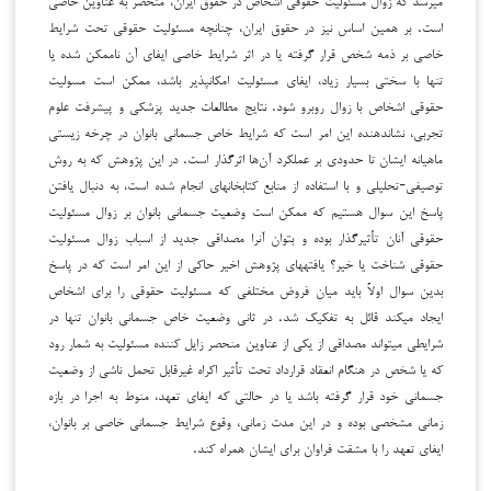
است. بر همین اساس نیز در حقوق ایران، چنانچه مسئولیت حقوقی تحت شرایط
خاصی بر ذمه شخص قرار گرفته یا در اثر شرایط خاصی ایفای آن ناممکن شده یا
تنها با سختی بسیار زیاد، ایفای مسئولیت امکان­پذیر باشد، ممکن است مسولیت
حقوقی اشخاص با زوال روبرو شود. نتایج مطالعات جدید پزشکی و پیشرفت علوم
تجربی، نشان­دهنده این امر است که شرایط خاص جسمانی بانوان در چرخه زیستی
ماهیانه ایشان تا حدودی بر عملکرد آن‌ها اثرگذار است. در این پژوهش که به روش
توصیفی-تحلیلی و با استفاده از منابع کتابخانه­ای انجام شده است، به دنبال یافتن
پاسخ این سوال هستیم که ممکن است وضعیت جسمانی بانوان بر زوال مسئولیت
حقوقی آنان تأثیرگذار بوده و بتوان آنرا مصداقی جدید از اسباب زوال مسئولیت
حقوقی شناخت یا خیر؟ یافته­های پژوهش اخیر حاکی از این امر است که در پاسخ
بدین سوال اولاً باید میان فروض مختلفی که مسئولیت حقوقی را برای اشخاص
ایجاد می­کند قائل به تفکیک شد. در ثانی وضعیت خاص جسمانی بانوان تنها در
شرایطی می­تواند مصداقی از یکی از عناوین منحصر زایل کننده مسئولیت به شمار رود
که یا شخص در هنگام انعقاد قرارداد تحت تأثیر اکراه غیرقابل تحمل ناشی از وضعیت
جسمانی خود قرار گرفته باشد یا در حالتی که ایفای تعهد، منوط به اجرا در بازه
زمانی مشخصی بوده و در این مدت زمانی، وقوع شرایط جسمانی خاصی بر بانوان،
ایفای تعهد را با مشقت فراوان برای ایشان همراه کند.