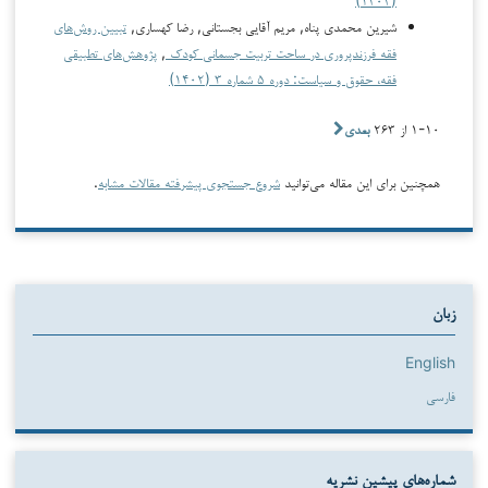
شیرین محمدی پناه, مریم آقایی بجستانی, رضا کهساری,
تبیین روش‌های
فقه فرزندپروری در ساحت تربیت جسمانی کودک
,
پژوهش‌های تطبیقی
فقه، حقوق و سیاست: دوره ۵ شماره ۳ (۱۴۰۲)
۱-۱۰ از ۲۶۳
بعدی
همچنین برای این مقاله می‌توانید
شروع جستجوی پیشرفته مقالات مشابه
.
زبان
English
فارسی
شماره‌های پیشین نشریه