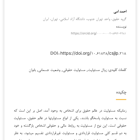
احمد امی
گروه حقوق، واحد تهران جنوب، دانشگاه آزاد اسلامی، تهران، ایران
نویسنده
https://orcid.org/۰۰۰۰-۰۰۰۲-۸۶۹۲-۳۲۸۱
https://doi.org/۱۰.۶۱۸۳۸/csjlp.۳۱۸
DOI::
زوال مسئولیت, مسئولیت حقوقی, وضعیت جسمانی, بانوان
کلمات کلیدی:
چکیده
زمانی­که مسئولیت در عالم حقوق برای اشخاص به وجود آمد، اصل بر این است که
نسبت به مسئولیت پاسخگو باشند. یکی از انواع مسئولیت­ها در عالم حقوق، مسئولیت
حقوقی است. این نوع از مسئولیت به روابط مالی و حقوقی اشخاص بازگشته و خود
به دو قسم کلی مسئولیت قراردادی و مسئولیت غیرقراردادی تقسیم می­شود. به نظر
می­رسد که زوال مسئولیت حقوقی اشخاص در حقوق ایران، منحصر به عناوین خاصی