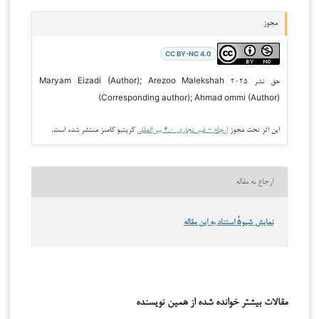
مجوز
CC BY-NC 4.0
حق نشر ۲۰۲۵ Maryam Eizadi (Author); Arezoo Malekshah
(Corresponding author); Ahmad ommi (Author)
این اثر تحت مجوز
ارجاع - غیر تجاری ۴.۰ بین‌المللی
کریتیو کامنز منتشر شده است.
ارجاع به مقاله
نمایش شیوهٔ استناد به این مقاله
مقالات بیشتر خوانده شده از همین نویسنده