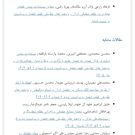
فرهاد زارعی نژاد, آرزو ملکشاه, پوریا رضی,
تحلیل مسئولیت مدنی فضای
مجازی در نظام حقوقی ایران
,
پژوهش‌های تطبیقی فقه، حقوق و سیاست:
در دست انتشار
مقالات مشابه
محسن محمدی, مصطفی امیری, محمد وارسته بازقلعه,
مسئولیت مدنی
دولت در قبال تعدی به حقوق عامه با تأکید بر رویکرد دیوان عدالت اداری
,
پژوهش‌های تطبیقی فقه، حقوق و سیاست: دوره ۸ شماره ۱ (۱۴۰۵):
بهار ۱۴۰۵
محمدعلی معینیان, یوسف درویشی هویدا, محسن حسن‏پور,
انعقاد قرارداد
از طریق نماینده الکترونیکی در حقوق ایران و اسناد بین­المللی
,
پژوهش‌های
تطبیقی فقه، حقوق و سیاست: دوره ۷ شماره ۳ (۱۴۰۴)
خلیل ابراهیم جلود ال جلود, لیلا رئیسی, جعفر ناصر عبدالرضا, زینب
پورخاقان شاهرضایی,
تحلیل موانع حقوقی و اجرایی نظام تنظیم‌گری
زیست‌محیطی عراق
,
پژوهش‌های تطبیقی فقه، حقوق و سیاست: دوره ۸
شماره ۲ (۱۴۰۵): تابستان ۱۴۰۵
سیاوش مددی, زهرا تجری موذنی, علی اکبر اسمعیلی,
تمایز حقوقی و