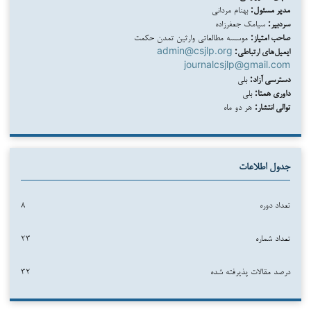
مدیر مسئول:
بهنام مردانی
سردبیر:
سیامک جعفرزاده
صاحب امتیاز:
موسسه مطالعاتی وارثین تمدن حکمت
ایمیل‌های ارتباطی:
admin@csjlp.org
journalcsjlp@gmail.com
دسترسی آزاد:
بلی
داوری همتا:
بلی
توالی انتشار:
هر دو ماه
جدول اطلاعات
تعداد دوره
۸
تعداد شماره
۲۳
درصد مقالات پذیرفته شده
۳۲