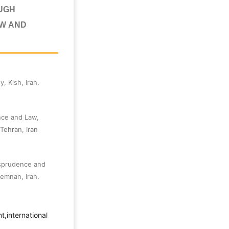
UGH
AW AND
, Kish, Iran.
nce and Law,
Tehran, Iran
isprudence and
Semnan, Iran.
t,international