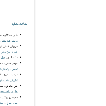
مقالات مشابه
نازلی سبزعلی, ام
پژوهش‌های تطبیقی فقه، حقو
داریوش خدائی کهر
کیفری بین‌المللی
فائزه نادری,
چالش‌
حیدر حسنی, مجتب
المللی
,
پژوهش‌های تط
سیدیاسر میری, ف
تطبیقی فقه، حقوق و سیاس
علی مشرفی, امیر
تطبیقی فقه، حقوق و سیاس
سعید رودبارکی, ع
فقه، حقوق و سیاست: دوره ۷