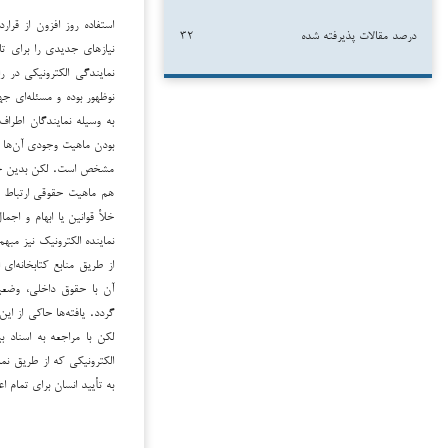
استفاده روز افزون از قرار
درصد مقالات پذیرفته شده
۳۲
نیازهای جدیدی را برای تا
نمایندگی الکترونیکی در 
نوظهور بوده و مسئله‌ای جه
به وسیله نمایندگان اطرا
بودن ماهیت وجودی آن‌ها و 
مشخص است. لکن بدین جهت 
هم ماهیت حقوقی ارتباط آنا
خلأ قوانین یا ابهام و اج
نماینده الکترونیک نیز مب
از طریق منابع کتابخانه‌ای
آن با حقوق داخلی، وضعی
گردد. یافته‌ها حاکی از ا
لکن با مراجعه به اسناد ب
الکترونیکی که از طریق نم
به تأیید انسان برای تمام ا