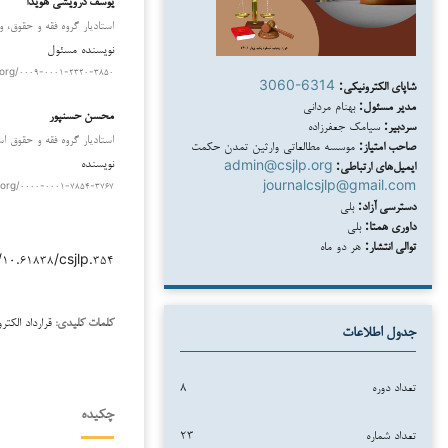
استادیار گروه فقه و حقوق، و
نویسنده مسئول
.org/۰۰۰۹-۰۰۰۱-۲۳۲۰-۳۸۵۰
شاپای الکترونیکی:
3060-6314
مدیر مسئول:
بهنام مردانی
محسن حسن‏پور
سردبیر:
سیامک جعفرزاده
استادیار گروه فقه و حقوق اس
صاحب امتیاز:
موسسه مطالعاتی وارثین تمدن حکمت
نویسنده
ایمیل‌های ارتباطی:
admin@csjlp.org
journalcsjlp@gmail.com
.org/۰۰۰۰-۰۰۰۱-۷۸۵۴-۳۷۶۷
دسترسی آزاد:
بلی
داوری همتا:
بلی
توالی انتشار:
هر دو ماه
/۱۰.۶۱۸۳۸/csjlp.۳۵۴
قرارداد الکت
کلمات کلیدی:
جدول اطلاعات
تعداد دوره
۸
چکیده
تعداد شماره
۲۳