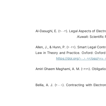
Al-Dasughi, E. (۲۰۰۳). Legal Aspects of Electr
Kuwait: Scientific 
Allen, J., & Hunn, P. (۲۰۲۲). Smart Legal Con
Law in Theory and Practice. Oxford: Oxford 
https://doi.org/۱۰.۱۰۹۳/oso/۹۷۸۰
Amiri Ghaem Maghami, A. M. (۱۹۹۹). Obligatio
Bellia, A. J. (۲۰۰۱). Contracting with Electr