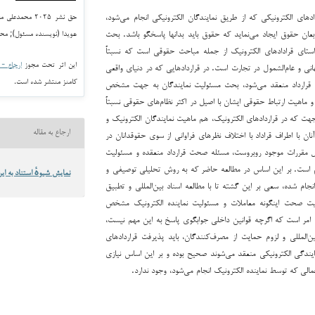
دادهای الکترونیکی که از طریق نمایندگان الکترونیکی انجام می‌شود،
حق نشر ۲۰۲۵ مح
بعان حقوق ایجاد می‌نماید که حقوق باید بدانها پاسخگو باشد. بحث
هویدا (نویسنده مسئول); مح
راستای قرادادهای الکترونیک از جمله مباحث حقوقی است که نسبتاً
این اثر تحت مجوز
ارجاع - غیر ت
انی و عام‌الشمول در تجارت است. در قراردادهایی که در دنیای واقعی
کامنز منتشر شده است.
ف قرارداد منعقد می‌شود، بحث مسئولیت نمایندگان به جهت مشخص
ماهیت ارتباط حقوقی ایشان با اصیل در اکثر نظام‌های حقوقی نسبتاً
که در قراردادهای الکترونیک، هم ماهیت نمایندگان الکترونیک و
ارجاع به مقاله
ن با اطراف قراداد با اختلاف نظرهای فراوانی از سوی حقوقدانان در
مال مقررات موجود روبروست، مسئله صحت قرارداد منعقده و مسئولیت
هم است. بر این اساس در مطالعه حاضر که به روش تحلیلی توصیفی و
نمایش شیوهٔ استناد به این
 انجام شده، سعی بر این گشته تا با مطالعه اسناد بین‌المللی و تطبیق
ت صحت اینگونه معاملات و مسئولیت نماینده الکترونیک مشخص
ین امر است که اگرچه قوانین داخلی جوابگوی پاسخ به این مهم نیست،
ین‌المللی و لزوم حمایت از مصرف‌کنندگان، باید پذیرفت قراردادهای
ایندگی الکترونیکی منعقد می‌شوند صحیح بوده و بر این اساس نیازی
عمالی که توسط نماینده الکترونیک انجام می‌شود، وجود ندارد.