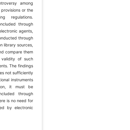
ontroversy among
 provisions or the
ng regulations.
oncluded through
electronic agents,
conducted through
n library sources,
 and compare them
 validity of such
ents. The findings
s not sufficiently
tional instruments
ion, it must be
ncluded through
ere is no need for
ed by electronic