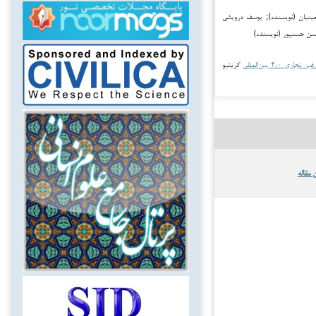
مدعلی معینیان (نویسنده); یوسف درویشی
سن حسن‏پور (نویسنده)
جاری ۴.۰ بین‌المللی
کریتیو
 مقاله