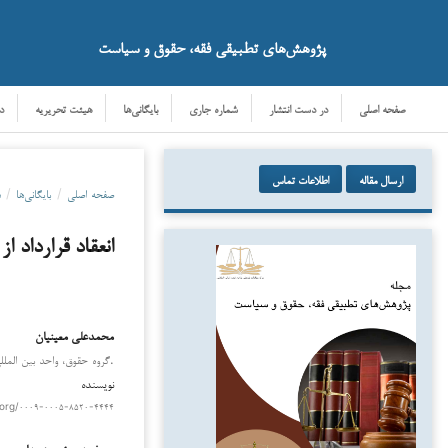
پژوهش‌های تطبیقی فقه، حقوق و سیاست
صفحه اصلی
در دست انتشار
شماره جاری
بایگانی‌ها
هیئت تحریریه
د
ارسال مقاله
اطلاعات تماس
صفحه اصلی
/
بایگانی‌ها
/
د
انعقاد قرارداد ا
محمدعلی معینیان
دانلود
.گروه حقوق، واحد بین الملل
نویسنده
.org/۰۰۰۹-۰۰۰۵-۸۵۲۰-۴۴۴۴
یوسف درویشی هویدا