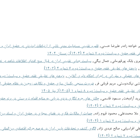
یر خواجه زاده, علیرضا حسنی,
قلمرو تقنینی مسئولیت مدنی ناشی از ارتباطات اینترنتی در حقوق ایران و ا
ق و سیاست: دوره ۷ شماره ۴ (۱۴۰۴): زمستان ۱۴۰۴
یز, بابک پورقهرمانی, جمال بیگی,
سیاست جنایی تقنینی ایران در قبال منع افشای اطلاعات شاهد در تطب
,
پژوهش‌های تطبیقی فقه، حقوق و سیاست: دوره ۶ شماره ۴ (۱۴۰۳)
های حقوقی و مقرراتی در اجرای احکام داوری آنلاین
,
پژوهش‌های تطبیقی فقه، حقوق و سیاست: دوره ۵ شماره ۴ (۱۴۰۲
ی نیک‌دوستی, مریم قربانی فر,
ضرورت سنجی یکسان سازی حقوق و تکالیف زوجین در نظام حقوقی ایرا
بیقی فقه، حقوق و سیاست: دوره ۸ شماره ۱ (۱۴۰۵): بهار ۱۴۰۵
رید آزادبخت, مسعود قاسمی,
چالش های جرم انگاری دزدی دریایی به مثابه اقدام تروریستی در پرتو حقو
ت: دوره ۷ شماره ۳ (۱۴۰۴)
 ملا محمدعلی, محمود قیوم زاده,
حمایت از مالکیت فکری در فضای مجازی در حقوق ایران و اسناد بین‌ا
ت: دوره ۷ شماره ۱ (۱۴۰۴)
لی افراسیابی, صالح عبدی نژاد,
الگوی کشف و تحقیقات پلیس ایران در عرصه جرائم اقتصادی بین‌المللی
 شماره ۲ (۱۴۰۴)