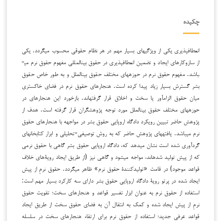
چکیده
انعطاف­پذیری یکی از ویژگی­های بسیار مهم در هر نظام حقوقی محسوب می­گردد. یکی
از سازوکارهای ایجاد و تضمین انعطاف­پذیری در حقوق بین­المللی مفهوم حقوق نرم می­
باشد. مفهوم حقوق نرم در حوزه­های مختلف حقوق بین­الملل و به طور خاص حقوق
بشر گسترش بسیار زیاد پیدا کرده است. هنجارهای حقوق نرم در فضای خاکستری
میان حقوق الزام­آور یا سخت و اخلاق قرار گرفته­اند. بازخورد این هنجارهای در
حوزه­های مختلف حقوق بین­الملل مورد توجه پژوهشگران قرار گرفته است. هدف از
پژوهش حاضر تبیین رویکرد دادگاه اروپایی حقوق بشر در مواجهه با هنجارهای حقوق
نرم می­باشد. یافته­های پژوهش حاضر که به روش توصیفی-تحلیلی و ابزار کتابخانه­ای
گردآوری شده است نشان می­دهد که، دادگاه اروپایی حقوق بشر گاهی با حقوق نرمی
که از پیش تولید شده­اند، مواجه می­شود و گاهی نیز (از طریق ایجاد رویةهای خلاف
قواعد موجود) در قامت «تولید­کنندة حقوق نرم» ظاهر می­گردد. حقوق نرمِ از پیش
ایجاد شده در پرتو رویة دادگاه اروپایی حقوق بشر دارای سه کارکرد بسیار مهم است:
استفاده از حقوق نرم به عنوان ابزار تفسیر قواعد و هنجارهای سخت؛ تقویت حقوق
نرمِ از پیش ایجاد شده و کمک به انتقال آن به فضای حقوق سخت از طریق ایجاد
قواعد عرفی جدید؛ استفاده از حقوق نرم برای ارتقاء هنجارهای سخت در سلسله