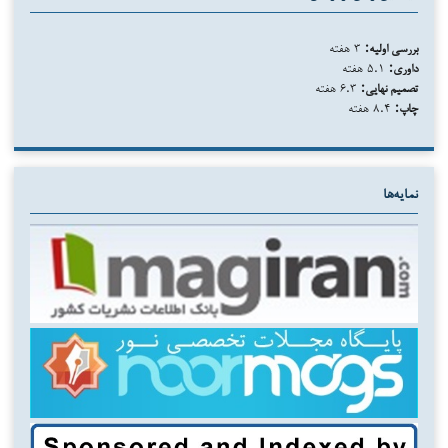
بررسی اولیه:
۳ هفته
داوری:
۵.۱ هفته
تصمیم نهایی:
۶.۳ هفته
چاپ:
۸.۴ هفته
نمایه‌ها