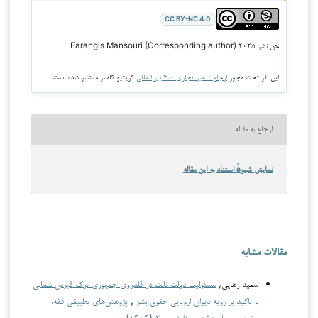
CC BY-NC 4.0
حق نشر ۲۰۲۵ Farangis Mansouri (Corresponding author)
این اثر تحت مجوز
ارجاع - غیر تجاری ۴.۰ بین‌المللی
کریتیو کامنز منتشر شده است.
ارجاع به مقاله
نمایش شیوهٔ استناد به این مقاله
مقالات مشابه
سعید رهایی,
مسئولیت دولت ثالث در قلمروی جمهوری ترک قبرس شمالی
با تاکید بر رویه دیوان اروپایی حقوق بشر
,
پژوهش‌های تطبیقی فقه،
حقوق و سیاست: دوره ۷ شماره ۲ (۱۴۰۴)