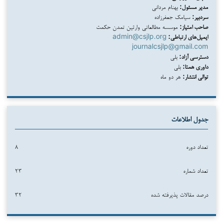
مدیر مسئول:
بهنام مردانی
سردبیر:
سیامک جعفرزاده
صاحب امتیاز:
موسسه مطالعاتی وارثین تمدن حکمت
ایمیل‌های ارتباطی:
admin@csjlp.org
journalcsjlp@gmail.com
دسترسی آزاد:
بلی
داوری همتا:
بلی
توالی انتشار:
هر دو ماه
جدول اطلاعات
تعداد دوره
۸
تعداد شماره
۲۳
درصد مقالات پذیرفته شده
۳۲