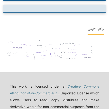
واژگان کلیدی
فقه امامیه
پیمان ابراهیم
تعدیل تعهدات پولی
نظام بانکی ایران
اتحادیه اروپا
عدالت معاوضی
تعهدات
حقوق فرانسه
ریسک مصادره سرمایه
فساد
مطالعه تطبیقی
چالش های دادرسی
سیاست خارجی آمریکا
دیه
حسن نیت
ربا
حقوق ایران
فقه تطبیقی
رفتار غیرمتعارف
توسعه اقتصادی
تقلب تجاری
ثبات سیاسی
قراردادهای بین‌المللی
اثبات
انتقال سفارت به اورشلیم
ثبوت
اوانجلیست‌ها
فقه اسلامی
اسرائیل
درگیری داخلی
اتانازی
کاهش ارزش پول
قصاص
ترامپ
سیاست کیفری
دادرسی عادلانه
جنایت
مذهب حنفی
افترقی سازی
ولد الزنا
This work is licensed under a
Creative Commons
Attribution Non-Commercial ۴.۰
Unported License which
allows users to read, copy, distribute and make
derivative works for non-commercial purposes from the