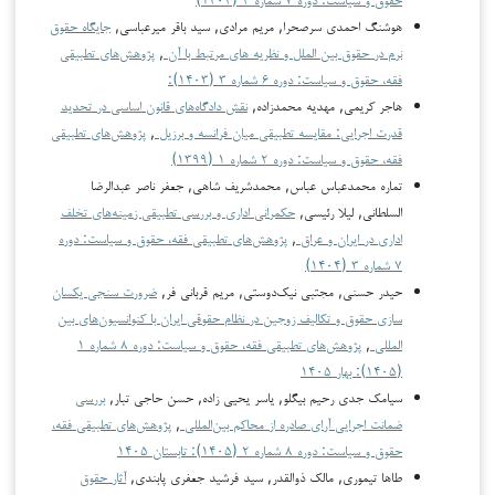
هوشنگ احمدی سرصحرا, مریم مرادی, سید باقر میرعباسی,
جایگاه حقوق
نرم در حقوق بین الملل و نظریه های مرتبط با آن
,
پژوهش‌های تطبیقی
فقه، حقوق و سیاست: دوره ۶ شماره ۳ (۱۴۰۳):
هاجر کریمی, مهدیه محمدزاده,
نقش دادگاه‌های قانون اساسی در تحدید
قدرت اجرایی: مقایسه تطبیقی میان فرانسه و برزیل
,
پژوهش‌های تطبیقی
فقه، حقوق و سیاست: دوره ۲ شماره ۱ (۱۳۹۹)
تماره محمدعباس عباس, محمدشریف شاهی, جعفر ناصر عبدالرضا
السلطاني, لیلا رئیسی,
حکمرانی اداری و بررسی تطبیقی زمینه‌های تخلف
اداری در ایران و عراق
,
پژوهش‌های تطبیقی فقه، حقوق و سیاست: دوره
۷ شماره ۳ (۱۴۰۴)
حیدر حسنی, مجتبی نیک‌دوستی, مریم قربانی فر,
ضرورت سنجی یکسان
سازی حقوق و تکالیف زوجین در نظام حقوقی ایران با کنوانسیون‌های بین
المللی
,
پژوهش‌های تطبیقی فقه، حقوق و سیاست: دوره ۸ شماره ۱
(۱۴۰۵): بهار ۱۴۰۵
سیامک جدی رحیم بیگلو, یاسر یحیی زاده, حسن حاجی تبار,
بررسی
ضمانت اجرایی آرای صادره از محاکم بین‌المللی
,
پژوهش‌های تطبیقی فقه،
حقوق و سیاست: دوره ۸ شماره ۲ (۱۴۰۵): تابستان ۱۴۰۵
طاها تیموری, مالک ذوالقدر, سید فرشید جعفری پابندی,
آثار حقوق