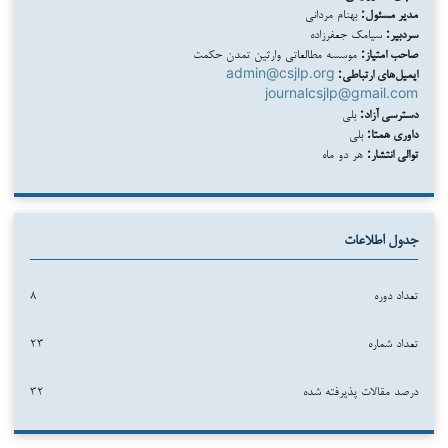
مدیر مسئول:
بهنام مردانی
سردبیر:
سیامک جعفرزاده
صاحب امتیاز:
موسسه مطالعاتی وارثین تمدن حکمت
ایمیل‌های ارتباطی:
admin@csjlp.org
journalcsjlp@gmail.com
دسترسی آزاد:
بلی
داوری همتا:
بلی
توالی انتشار:
هر دو ماه
جدول اطلاعات
تعداد دوره
۸
تعداد شماره
۲۳
درصد مقالات پذیرفته شده
۳۲