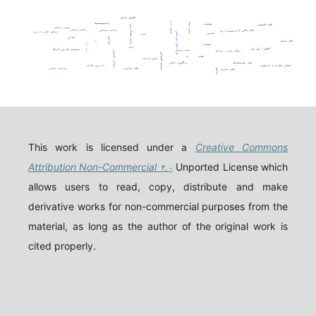
واژگان کلیدی
افترقی سازی
حقوق ایران
اوانجلیست‌ها
حسن نیت
جنایت
فقه تطبیقی
تعدیل تعهدات پولی
پیمان ابراهیم
مذهب حنفی
عدالت معاوضی
نظام بانکی ایران
اتحادیه اروپا
چالش های دادرسی
قراردادهای بین‌المللی
قصاص
ثبوت
اتانازی
اسرائیل
فقه امامیه
ربا
تعهدات
ولد الزنا
اثبات
کاهش ارزش پول
سیاست خارجی آمریکا
ثبات سیاسی
ریسک مصادره سرمایه
مطالعه تطبیقی
توسعه اقتصادی
فساد
دیه
حقوق فرانسه
رفتار غیرمتعارف
درگیری داخلی
انتقال سفارت به اورشلیم
دادرسی عادلانه
فقه اسلامی
سیاست کیفری
تقلب تجاری
ترامپ
This work is licensed under a
Creative Commons
Attribution Non-Commercial ۴.۰
Unported License which
allows users to read, copy, distribute and make
derivative works for non-commercial purposes from the
material, as long as the author of the original work is