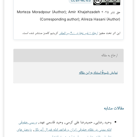
CC BY-NC 4.0
حق نشر ۲۰۲۵ Morteza Moradpour (Author); Amir Khajehzadeh
(Corresponding author); Alireza Hasani (Author)
این اثر تحت مجوز
ارجاع - غیر تجاری ۴.۰ بین‌المللی
کریتیو کامنز منتشر شده است.
ارجاع به مقاله
نمایش شیوهٔ استناد به این مقاله
مقالات مشابه
وحید رضایی, حمیدرضا علی کرمی, وحید قاسمی عهد,
بررسی حقوقی
ادله مدنی در نظام حقوقی ایران و قواعد ادله فدرال آمریکا
,
پژوهش‌های
تطبیقی فقه، حقوق و سیاست: در دست انتشار