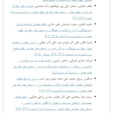
طاهر اعیادی, سلمان علی پور, ابوالفضل شاه محمدی,
حدود و ثغور تعارض
دو حق در عقد معلق
,
پژوهش‌های تطبیقی فقه، حقوق و سیاست: دوره ۵
شماره ۴ (۱۴۰۲)
حمید نظری, مجید درودیان, علی دشتی,
نظام حقوقی شایسته سازمان
ثبت املاک در ایران با تاکید بر حدنگاری
,
پژوهش‌های تطبیقی فقه،
حقوق و سیاست: دوره ۶ شماره ۵ (۱۴۰۳)
فریبا طائی, علی اکبر ایزدی فرد, علی اکبر جهانی ,
بررسی فقهی و حقوقی
ضمان عامل در دستکاری ژنتیکی جنین
,
پژوهش‌های تطبیقی فقه، حقوق
و سیاست: دوره ۷ شماره ۴ (۱۴۰۴): زمستان ۱۴۰۴
فرزانه جداری فروغی, صادق سلیمی,
جنایت علیه بشریت با تاکید بر
کنوانسیون پیشگیری و مجازات جنایت علیه بشریت
,
پژوهش‌های تطبیقی
فقه، حقوق و سیاست: در دست انتشار
فرنگیس شیخ, محمد علی صفا, مهدی بهره مند,
بررسی شروط خلاف
مقتضای عقد در فقه امامیه و قوانین موضوعه ایران
,
پژوهش‌های تطبیقی
فقه، حقوق و سیاست: دوره ۵ شماره ۳ (۱۴۰۲)
سیده زهرا سجادی, علی اکبر عارف, محسن زارعی جلیانی,
رابطه حجاب
مصونیت­ساز و حقوق شهروندی اسلامی با نگاهی به قانون اساسی
,
پژوهش‌های تطبیقی فقه، حقوق و سیاست: دوره ۷ شماره ۴ (۱۴۰۴):