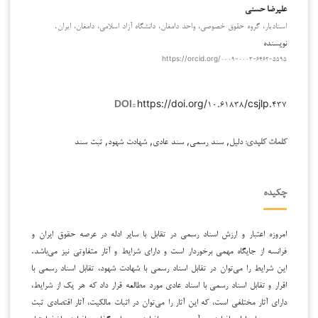
علیرضا حسنی
استادیار، گروه حقوق خصوصی، واحد دامغان، دانشگاه آزاد اسلامی، دامغان، ایران.
نویسنده
https://orcid.org/۰۰۰۹-۰۰۰۳-۶۴۶۲-۵۵۹۵
https://doi.org/۱۰.۶۱۸۳۸/csjlp.۴۳۷
DOI::
دلیل, سند رسمی, سند عادی, شهادت شهود, ثبت سند
کلمات کلیدی:
چکیده
امروزه اعتبار و ارزش اسناد رسمی در تقابل با سایر ادله در عرصه حقوق ایران و
فرانسه از جایگاه مهمی برخوردار است و دارای شرایط و آثار متفاوتی نیز می‌باشد.
این شرایط را می‌توان در تقابل اسناد رسمی با شهادت شهود، تقابل اسناد رسمی با
اقرار و تقابل اسناد رسمی با اسناد عادی مورد مطالعه قرار داد که هر یک از شرایط،
دارای آثار مختلفی است، که این آثار را می‌توان در اثبات مالکیت، آثار اقتصادی ثبت
سند بر سایر ادله، افزایش درآمد عمومی، افزایش سرمایه گذاری، افزایش اخذ اعتبار