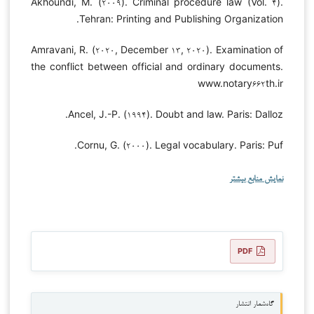
Akhoundi, M. (۲۰۰۹). Criminal procedure law (Vol. ۴).
Tehran: Printing and Publishing Organization.
Amravani, R. (۲۰۲۰, December ۱۳, ۲۰۲۰). Examination of
the conflict between official and ordinary documents.
www.notary۶۶۲th.ir
Ancel, J.-P. (۱۹۹۴). Doubt and law. Paris: Dalloz.
Cornu, G. (۲۰۰۰). Legal vocabulary. Paris: Puf.
نمایش منابع بیشتر
PDF
گاه‌شمار انتشار