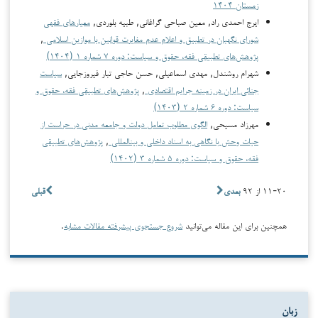
زمستان ۱۴۰۴
ایرج احمدی راد, معین صباحی گراغانی, طبیه بلوردی,
معیارهای فقهی
شورای نگهبان در تطبیق و اعلام عدم مغایرت قوانین با موازین اسلامی
,
پژوهش‌های تطبیقی فقه، حقوق و سیاست: دوره ۷ شماره ۱ (۱۴۰۴)
شهرام روشندل, مهدی اسماعیلی, حسن حاجی تبار فیروزجایی,
سیاست
جنائی ایران در زمینه جرایم اقتصادی
,
پژوهش‌های تطبیقی فقه، حقوق و
سیاست: دوره ۶ شماره ۲ (۱۴۰۳)
مهرزاد مسیحی,
الگوی مطلوب تعامل دولت و جامعه مدنی در حراست از
حیات وحش با نگاهی به اسناد داخلی و بین­المللی
,
پژوهش‌های تطبیقی
فقه، حقوق و سیاست: دوره ۵ شماره ۳ (۱۴۰۲)
۱۱-۲۰ از ۹۲
بعدی
قبلی
همچنین برای این مقاله می‌توانید
شروع جستجوی پیشرفته مقالات مشابه
.
زبان