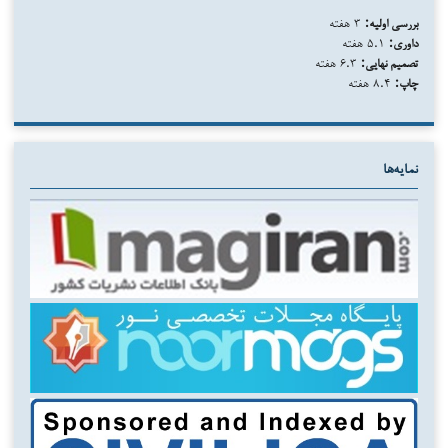
بررسی اولیه:
۳ هفته
داوری:
۵.۱ هفته
تصمیم نهایی:
۶.۳ هفته
چاپ:
۸.۴ هفته
نمایه‌ها