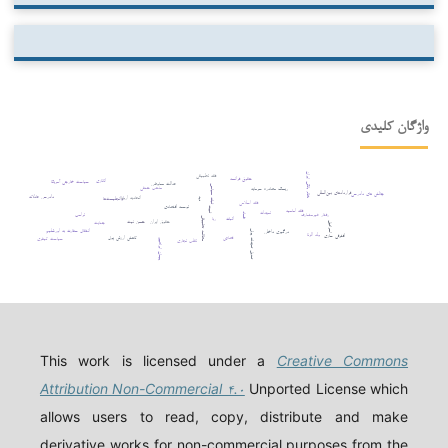
واژگان کلیدی
نظام بانکی ایران
فقه تطبیقی
حقوق فرانسه
اتانازی
سیاست خارجی آمریکا
عدالت معاوضی
ثبات سیاسی
مذهب حنفی
ریسک مصادره سرمایه
قراردادهای بین‌المللی
چالش های دادرسی
دادرسی عادلانه
اتحادیه اروپا
اوانجلیست‌ها
دیه
فقه اسلامی
توسعه اقتصادی
ثبوت
فقه امامیه
تعهدات
ترامپ
فساد
رفتار غیرمتعارف
اثبات
ربا
مطالعه تطبیقی
حقوق ایران
حسن نیت
جنایت
اسرائیل
انتقال سفارت به اورشلیم
درگیری داخلی
تعدیل تعهدات پولی
ولد الزنا
افترقی سازی
کاهش ارزش پول
قصاص
سیاست کیفری
تقلب تجاری
پیمان ابراهیم
This work is licensed under a
Creative Commons
Attribution Non-Commercial ۴.۰
Unported License which
allows users to read, copy, distribute and make
derivative works for non-commercial purposes from the