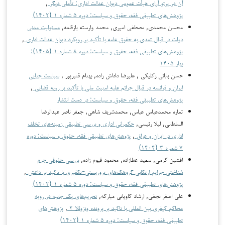
آن در پرتو آرای هیأت عمومی دیوان عدالت اداری: تأملی دیگر
,
پژوهش‌های تطبیقی فقه، حقوق و سیاست: دوره ۵ شماره ۱ (۱۴۰۲)
محسن محمدی, مصطفی امیری, محمد وارسته بازقلعه,
مسئولیت مدنی
دولت در قبال تعدی به حقوق عامه با تأکید بر رویکرد دیوان عدالت اداری
,
پژوهش‌های تطبیقی فقه، حقوق و سیاست: دوره ۸ شماره ۱ (۱۴۰۵):
بهار ۱۴۰۵
حسن بابائی زکلیکی , علیرضا داداش زاده, بهنام قنبرپور ,
سیاست جنایی
ایران و فرانسه در قبال جرائم علیه امنیت ملی با تأکید بر رویه قضایی
,
پژوهش‌های تطبیقی فقه، حقوق و سیاست: در دست انتشار
تماره محمدعباس عباس, محمدشریف شاهی, جعفر ناصر عبدالرضا
السلطاني, لیلا رئیسی,
حکمرانی اداری و بررسی تطبیقی زمینه‌های تخلف
اداری در ایران و عراق
,
پژوهش‌های تطبیقی فقه، حقوق و سیاست: دوره
۷ شماره ۳ (۱۴۰۴)
افشین کرمی, سعید عطازاده, محمود قیوم زاده,
بررسی‌ حقوقی‌ جرم
شناختی‌ جرایم‌ ارتکابی‌ گروهک‌های‌ تروریستی‌-تکفیری‌ با تاکید بر داعش‌
,
پژوهش‌های تطبیقی فقه، حقوق و سیاست: دوره ۵ شماره ۱ (۱۴۰۲)
علي اصغر نجفي, ارشاد کاوياني مبارکه,
تحریم‌های یک جانبه در رویه
محاکم کیفری بین المللی با تاکید بر پرونده ونزوئلا ۲
,
پژوهش‌های
تطبیقی فقه، حقوق و سیاست: دوره ۵ شماره ۱ (۱۴۰۲)