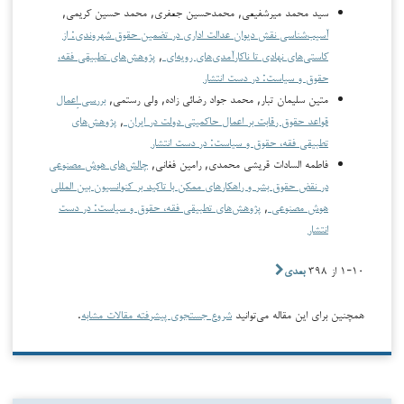
سید محمد میرشفیعی, محمدحسین جعفری, محمد حسین کریمی,
آسیب‌شناسی نقش دیوان عدالت اداری در تضمین حقوق شهروندی: از
کاستی‌های نهادی تا ناکارآمدی‌های رویه‌ای
,
پژوهش‌های تطبیقی فقه،
حقوق و سیاست: در دست انتشار
متین سلیمان تبار, محمد جواد رضائی زاده, ولی رستمی,
بررسی اِعمال
قواعد حقوق رقابت بر اعمال حاکمیتی دولت در ایران
,
پژوهش‌های
تطبیقی فقه، حقوق و سیاست: در دست انتشار
فاطمه السادات قریشی محمدی, رامین فغانی,
چالش‌های هوش مصنوعی
در نقض حقوق بشر و راهکارهای ممکن با تاکید بر کنوانسیون بین المللی
هوش مصنوعی
,
پژوهش‌های تطبیقی فقه، حقوق و سیاست: در دست
انتشار
۱-۱۰ از ۳۹۸
بعدی
همچنین برای این مقاله می‌توانید
شروع جستجوی پیشرفته مقالات مشابه
.