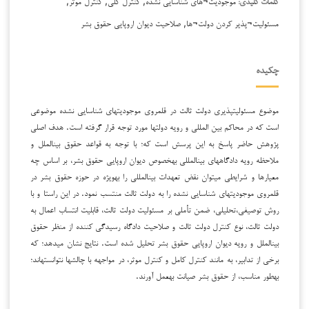
موجودیت¬های شناسایی نشده, کنترل کلی, کنترل موثر,
کلمات کلیدی:
مسئولیت¬پذیر کردن دولت¬ها, صلاحیت دیوان اروپایی حقوق بشر
چکیده
موضوع مسئولیت­پذیری دولت ثالث در قلمروی موجودیت­های شناسایی نشده موضوعی
است که در محاکم بین المللی و رویه دولت­ها مورد توجه قرار گرفته است. هدف اصلی
پژوهش حاضر پاسخ به این پرسش است که؛ با توجه به قواعد حقوق بین­الملل و
ملاحظه رویه دادگاه­های بین­المللی به­خصوص دیوان اروپایی حقوق بشر، بر اساس چه
معیارها و شرایطی می­توان نقض­ تعهدات بین­المللی را به­ویژه در حوزه حقوق بشر در
قلمروی موجودیت­های شناسایی نشده را به دولت­ ثالث منتسب نمود. در این راستا و با
روش توصیفی،تحلیلی، ضمن تأملی بر مسئولیت دولت ثالث، قابلیت انتساب اعمال به
دولت ثالث، نوع کنترل دولت ثالث و صلاحیت دادگاه رسیدگی کننده از منظر حقوق
بین­الملل و رویه دیوان اروپایی حقوق بشر تحلیل شده است. نتایج نشان می­دهد؛ که
برخی از تدابیر، به مانند کنترل کامل و کنترل موثر، در مواجهه با چالش­ها نتوانسته­اند­؛
به­طور مناسب، از حقوق بشر صیانت به­عمل آورند.