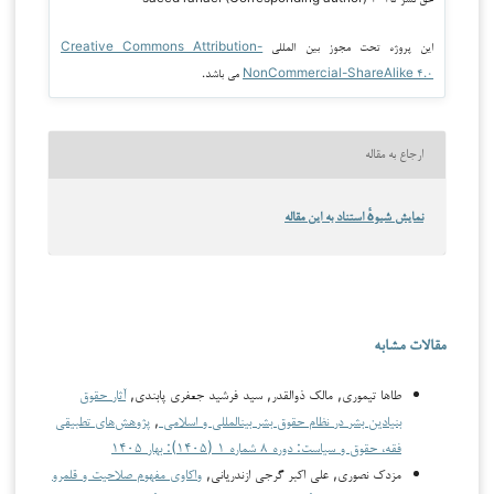
این پروژه تحت مجوز بین المللی
Creative Commons Attribution-
NonCommercial-ShareAlike ۴.۰
می باشد.
ارجاع به مقاله
نمایش شیوهٔ استناد به این مقاله
مقالات مشابه
طاها تیموری, مالک ذوالقدر, سید فرشید جعفری پابندی,
آثار حقوق
بنیادین بشر در نظام حقوق بشر بین­المللی و اسلامی
,
پژوهش‌های تطبیقی
فقه، حقوق و سیاست: دوره ۸ شماره ۱ (۱۴۰۵): بهار ۱۴۰۵
مزدک نصوری, علی ‎اکبر گرجی ‎ازندریانی,
واکاوی مفهوم صلاحیت و قلمرو