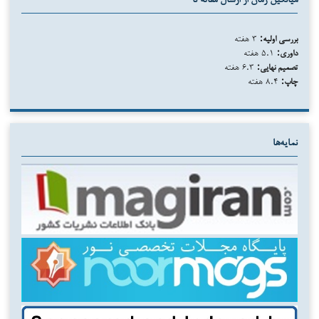
میانگین زمان از ارسال مقاله تا
بررسی اولیه:
۳ هفته
داوری:
۵.۱ هفته
تصمیم نهایی:
۶.۳ هفته
چاپ:
۸.۴ هفته
نمایه‌ها