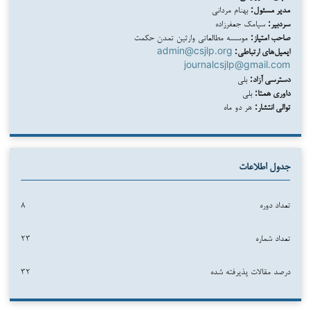
مدیر مسئول:
بهنام مردانی
سردبیر:
سیامک جعفرزاده
صاحب امتیاز:
موسسه مطالعاتی وارثین تمدن حکمت
ایمیل‌های ارتباطی:
admin@csjlp.org
journalcsjlp@gmail.com
دسترسی آزاد:
بلی
داوری همتا:
بلی
توالی انتشار:
هر دو ماه
جدول اطلاعات
تعداد دوره
۸
تعداد شماره
۲۳
درصد مقالات پذیرفته شده
۳۲