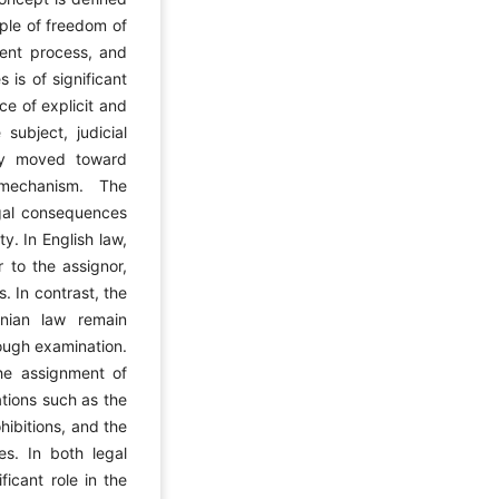
iple of freedom of
ment process, and
 is of significant
ce of explicit and
subject, judicial
lly moved toward
 mechanism. The
egal consequences
ty. In English law,
 to the assignor,
s. In contrast, the
anian law remain
ugh examination.
the assignment of
ations such as the
hibitions, and the
es. In both legal
ficant role in the