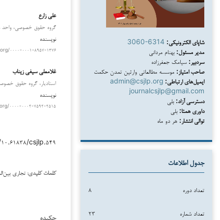
علی زارع
گروه حقوق خصوصی، واحد علوم
نویسنده
شاپای الکترونیکی:
3060-6314
مدیر مسئول:
بهنام مردانی
.org/۰۰۰۰-۰۰۰۱-۸۹۵۷-۱۳۷۶
سردبیر:
سیامک جعفرزاده
غلامعلي سيفي زيناب
صاحب امتیاز:
موسسه مطالعاتی وارثین تمدن حکمت
ایمیل‌های ارتباطی:
admin@csjlp.org
استادیار، گروه حقوق خصوصي
journalcsjlp@gmail.com
نویسنده
دسترسی آزاد:
بلی
.org/۰۰۰۰-۰۰۰۲-۷۵۹۲-۲۵۱۵
داوری همتا:
بلی
توالی انتشار:
هر دو ماه
/۱۰.۶۱۸۳۸/csjlp.۵۴۹
جدول اطلاعات
تجاری بین‌ال
کلمات کلیدی:
تعداد دوره
۸
تعداد شماره
۲۳
چکیده