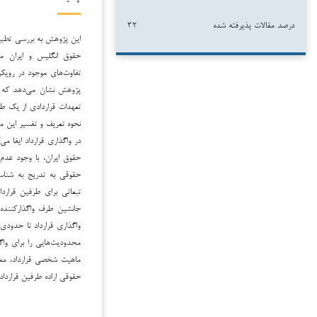
درصد مقالات پذیرفته شده
۳۲
این پژوهش به بررسی تطبیقی
حقوق انگلیس و ایران می
تفاوت‌های موجود در رویکر
پژوهش نشان می‌دهد که هر
تعهدات قراردادی از یک ط
نحوه تعریف و تفسیر این م
در واگذاری قرارداد ایفا م
حقوق ایران، با وجود عدم
حقوقی به تدریج به شناسای
تبعاتی برای طرفین قرارد
جانشین طرف واگذارکننده 
واگذاری قرارداد تا حدودی
محدودیت‌هایی را برای واگ
ماهیت شخصی قرارداد، ممن
حقوقی اراده طرفین قرارداد