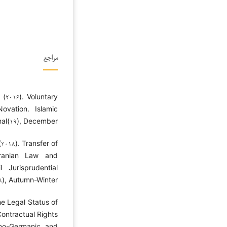
مراجع
 (۲۰۱۶). Voluntary
vation. Islamic
al(۱۹), December.
۲۰۱۸). Transfer of
Iranian Law and
l Jurisprudential
), Autumn-Winter.
he Legal Status of
Contractual Rights
ano-Germanic and