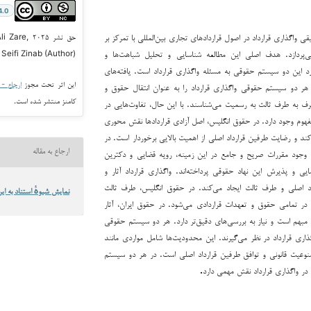
4.0
 واگذاری قرارداد در اصول قراردادهای تجاری بین‌المللی با تمرکز بر
حق نشر ۰۲۵
‌پردازد. هدف اصلی این مطالعه شناسایی و تحلیل شباهت‌ها و
Seifi Zinab (Author)
د این دو سیستم حقوقی به مسئله واگذاری قرارداد است. یافته‌های
این اثر تحت مجوز
ارجاع - غیر ت
 دو سیستم حقوقی واگذاری قرارداد را به عنوان انتقال حقوق و
کامنز منتشر شده است.
رف به طرف ثالث به رسمیت می‌شناسند. با این حال، تفاوت‌هایی در
فهوم وجود دارد. در حقوق انگلیس، اصل آزادی قراردادها نقش محوری
ی‌کند و رضایت طرفین قرارداد اصلی از اهمیت بالایی برخوردار است. در
ارجاع به مقاله
 وجود مقررات صریح و جامع در این زمینه، رویه قضایی و دکترین
ی و پذیرش این نهاد حقوقی پرداخته‌اند. واگذاری قرارداد آثار و
اد اصلی و طرف ثالث ایجاد می‌کند. در حقوق انگلیس، طرف ثالث
نمایش شیوهٔ استناد به این
در تمامی حقوق و تعهدات قراردادی می‌شود. در حقوق ایران، آثار
 مبهم است و نیاز به بررسی‌های دقیق‌تر دارد. هر دو سیستم حقوقی
ذاری قرارداد در نظر می‌گیرند. این محدودیت‌ها شامل مواردی مانند
وعیت قانونی و توافق طرفین قرارداد اصلی است. در هر دو سیستم
 در واگذاری قرارداد نقش مهمی دارد
.