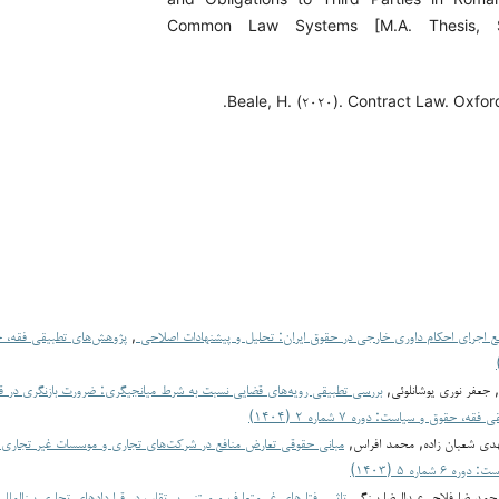
Common Law Systems [M.A. Thesis, S
Beale, H. (۲۰۲۰). Contract Law. Oxford
نع اجرای احکام داوری خارجی در حقوق ایران: تحلیل و پیشنهادات اصلاحی
,
جعفر نوری یوشانلوئی,
بررسی تطبیقی رویه‌های قضایی نسبت به شرط میانجیگری: ضرورت بازنگری در قان
، حقوق و سیاست: دوره ۷ شماره ۲ (۱۴۰۴)
مهدی شعبان زاده, محمد افراس,
مبانی حقوقی تعارض منافع در شرکت‌های تجاری و موسسات غیر تجاری
 شماره ۵ (۱۴۰۳)
حمدرضا فلاح, عبدالرضا برزگر,
تاثیر رفتارهای غیرمتعارف و مبتنی بر تقلب در قراردادهای تجاری بین­المللی