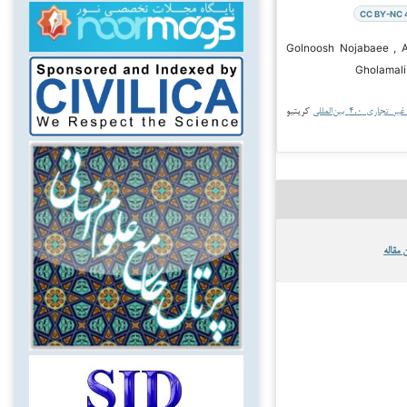
CC BY-NC 
۲ Golnoosh Nojabaee , Ali Zare,
Gholamali 
جاری ۴.۰ بین‌المللی
کریتیو
 مقاله