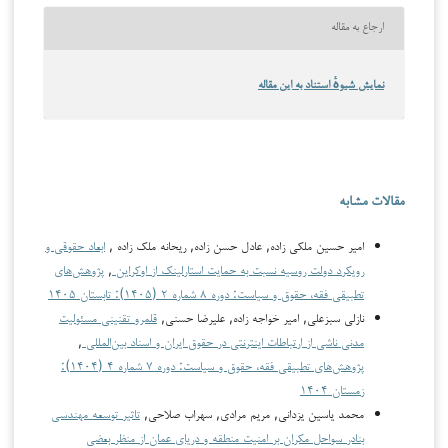
ارجاع به مقاله
نمایش شیوهٔ استناد به این مقاله
مقالات مشابه
امیر حسین ملکی زاده, عادل حسن زاده, ریحانه ملک زاده ,
ابعاد حقوقی و
رویکرد دولت روسیه نسبت به حمایت استارلینک از اوکراین
,
پژوهش‌های
تطبیقی فقه، حقوق و سیاست: دوره ۸ شماره ۲ (۱۴۰۵): تابستان ۱۴۰۵
نازلی سبزعلی, امیر خواجه زاده, علیرضا حسنی,
قلمرو تقنینی مسئولیت
مدنی ناشی از ارتباطات اینترنتی در حقوق ایران و اسناد بین‌المللی
,
پژوهش‌های تطبیقی فقه، حقوق و سیاست: دوره ۷ شماره ۴ (۱۴۰۴):
زمستان ۱۴۰۴
محمد یاسین یزدانی, مریم مرادی, سهراب صلاحی,
تاثیر توسعه مهندسی
بنادر سواحل مکران بر امنیت منطقه و دریای عمان از منظر بعضی