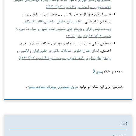
فقه، حقوق و سیاست: دوره ۶ شماره ۳ (۱۴۰۳):
خلیل ابراهیم جلود ال جلود, لیلا رئیسی, جعفر ناصر عبدالرضا, زینب
پورخاقان شاهرضایی,
تحلیل موانع حقوقی و اجرایی نظام تنظیم‌گری
زیست‌محیطی عراق
,
پژوهش‌های تطبیقی فقه، حقوق و سیاست: دوره ۸
شماره ۲ (۱۴۰۵): تابستان ۱۴۰۵
مصطفی ابدالی حسنوند, سید ابراهیم موسوی, هنگامه غضنفری, فیروز
احمدی,
انشای اعمال حقوقی معاملات ملکی در حقوق ایران و انگلیس
,
پژوهش‌های تطبیقی فقه، حقوق و سیاست: دوره ۶ شماره ۳ (۱۴۰۳):
۱-۱۰ از ۳۹۷
بعدی
همچنین برای این مقاله می‌توانید
شروع جستجوی پیشرفته مقالات مشابه
.
زبان