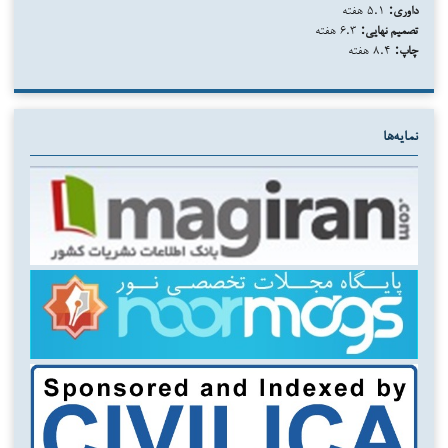
داوری:
۵.۱ هفته
تصمیم نهایی:
۶.۳ هفته
چاپ:
۸.۴ هفته
نمایه‌ها