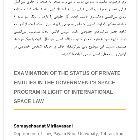
نرم، درصورت مقبولیت عمومی دولت‌ها می‌تواند منجر به هنجار و حقوق بین‌الملل
عرفی شده و حقوق بین‌الملل عرفی نیز به استنناد ذیل بند ۱ ماده ۳۸ اساسنامه
دیوان بین‌المللی دادگستری قابلیت ایجاد آثار حقوقی را دارد. از دیگر سو ماده ۶
معاهده مذکور، فعالیت فضایی اشخاص خصوصی را پیش بینی نموده است، از آنجا که
شاهد حضور شرکت‌های خصوصی مانند اسپیس ایکس، تحت مسئولیت بین‌المللی
دولت متبوع خود هستیم، که در استیفاء منافع فضایی در حال رقابت با دیگر دولت‌ها
هستند. اهمیت این موضوع بانی تمرکزمقاله حاضر بر جایگاه اشخاص خصوصی در
قوانین و برنامه‌های فضایی برخی دولت‌ها گردید.
EXAMINATION OF THE STATUS OF PRIVATE
ENTITIES IN THE GOVERNMENT'S SPACE
PROGRAM IN LIGHT OF INTERNATIONAL
SPACE LAW
Somayehsadat Mirilavasani
Department of Law, Payam Noor University, Tehran, Iran