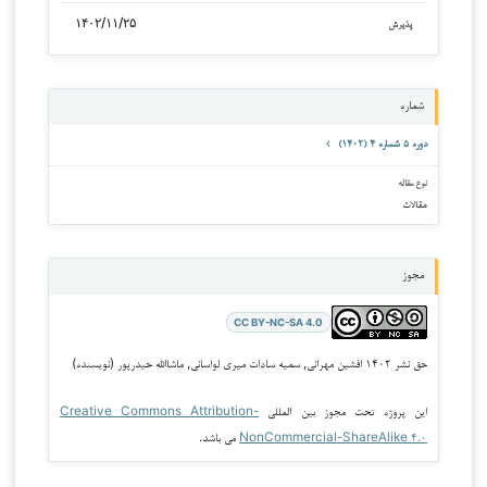
۱۴۰۲/۱۱/۲۵
پذیرش
شماره
دوره ۵ شماره ۴ (۱۴۰۲)
نوع مقاله
مقالات
مجوز
CC BY-NC-SA 4.0
حق نشر ۱۴۰۲ افشین مهرانی, سمیه سادات میری لواسانی, ماشاالله حیدرپور (نویسنده)
این پروژه تحت مجوز بین المللی
Creative Commons Attribution-
NonCommercial-ShareAlike ۴.۰
می باشد.