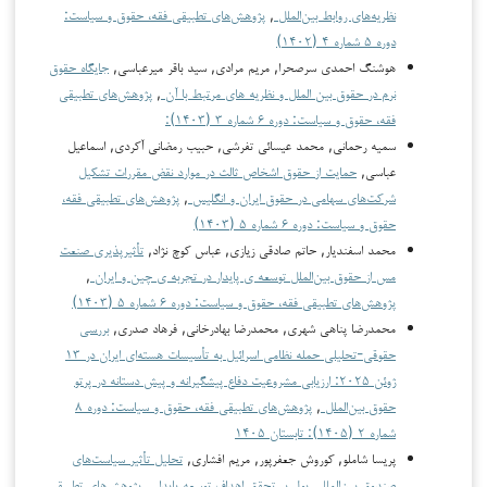
نظریه‌های روابط بین‌الملل
,
پژوهش‌های تطبیقی فقه، حقوق و سیاست:
دوره ۵ شماره ۴ (۱۴۰۲)
هوشنگ احمدی سرصحرا, مریم مرادی, سید باقر میرعباسی,
جایگاه حقوق
نرم در حقوق بین الملل و نظریه های مرتبط با آن
,
پژوهش‌های تطبیقی
فقه، حقوق و سیاست: دوره ۶ شماره ۳ (۱۴۰۳):
سمیه رحمانی, محمد عیسائی تفرشی, حبیب رمضانی آکردی, اسماعیل
عباسی,
حمایت از حقوق اشخاص ثالث در موارد نقض مقررات تشکیل
شرکت‌های سهامی در حقوق ایران و انگلیس
,
پژوهش‌های تطبیقی فقه،
حقوق و سیاست: دوره ۶ شماره ۵ (۱۴۰۳)
محمد اسفندیار, حاتم صادقی زیازی, عباس کوچ نژاد,
تأثیرپذیری صنعت
مس از حقوق بین‌الملل توسعه ی پایدار در تجربه ی چین و ایران
,
پژوهش‌های تطبیقی فقه، حقوق و سیاست: دوره ۶ شماره ۵ (۱۴۰۳)
محمدرضا پناهی شهری, محمدرضا بهادرخانی, فرهاد صدری,
بررسی
حقوقی-تحلیلی حمله نظامی اسرائیل به تأسیسات هسته‌ای ایران در ۱۳
ژوئن ۲۰۲۵: ارزیابی مشروعیت دفاع پیشگیرانه و پیش دستانه در پرتو
حقوق بین‌الملل
,
پژوهش‌های تطبیقی فقه، حقوق و سیاست: دوره ۸
شماره ۲ (۱۴۰۵): تابستان ۱۴۰۵
پریسا شاملو, کوروش جعفرپور, مریم افشاری,
تحلیل تأثیر سیاست‌های
صندوق بین‌المللی پول بر تحقق اهداف توسعه پایدار
,
پژوهش‌های تطبیقی