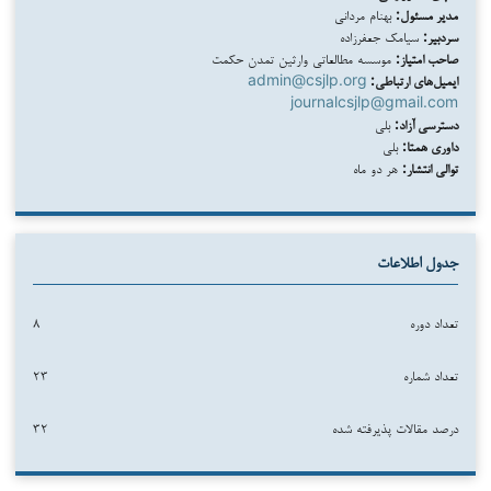
مدیر مسئول:
بهنام مردانی
سردبیر:
سیامک جعفرزاده
صاحب امتیاز:
موسسه مطالعاتی وارثین تمدن حکمت
ایمیل‌های ارتباطی:
admin@csjlp.org
journalcsjlp@gmail.com
دسترسی آزاد:
بلی
داوری همتا:
بلی
توالی انتشار:
هر دو ماه
جدول اطلاعات
تعداد دوره
۸
تعداد شماره
۲۳
درصد مقالات پذیرفته شده
۳۲