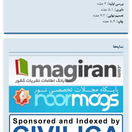
بررسی اولیه:
۳ هفته
داوری:
۵.۱ هفته
تصمیم نهایی:
۶.۳ هفته
چاپ:
۸.۴ هفته
نمایه‌ها