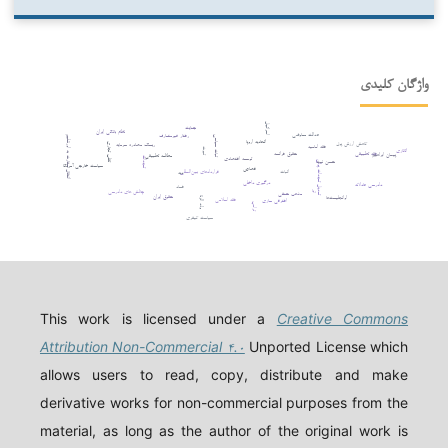
واژگان کلیدی
اسرائیل
جنایت
نظام بانکی ایران
عدالت معاوضی
رفتار غیرمتعارف
ثبات سیاسی
انتقال سفارت به اورشلیم
اتحادیه اروپا
کاهش ارزش پول
ریسک مصادره سرمایه
تقلب تجاری
فقه امامیه
ثبوت
اتانازی
حقوق فرانسه
فقه تطبیقی
پیمان ابراهیم
مطالعه تطبیقی
توسعه اقتصادی
تعهدات
حسن نیت
تعدیل تعهدات پولی
سیاست خارجی آمریکا
قصاص
اثبات
قراردادهای بین‌المللی
دیه
درگیری داخلی
دادرسی عادلانه
فساد
ربا
چالش های دادرسی
مذهب حنفی
حقوق ایران
اوانجلیست‌ها
ولد الزنا
فقه اسلامی
افترقی سازی
ترامپ
سیاست کیفری
This work is licensed under a
Creative Commons
Attribution Non-Commercial ۴.۰
Unported License which
allows users to read, copy, distribute and make
derivative works for non-commercial purposes from the
material, as long as the author of the original work is