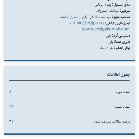
مدیر مسئول:
بهنام مردانی
سردبیر:
سیامک جعفرزاده
صاحب امتیاز:
موسسه مطالعاتی وارثین تمدن حکمت
ایمیل‌های ارتباطی:
admin@csjlp.org
journalcsjlp@gmail.com
دسترسی آزاد:
بلی
داوری همتا:
بلی
توالی انتشار:
هر دو ماه
جدول اطلاعات
تعداد دوره
۸
تعداد شماره
۲۳
درصد مقالات پذیرفته شده
۳۲