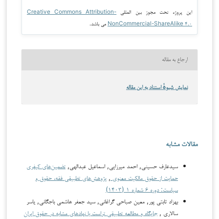
این پروژه تحت مجوز بین المللی
Creative Commons Attribution-
NonCommercial-ShareAlike ۴.۰
می باشد.
ارجاع به مقاله
نمایش شیوهٔ استناد به این مقاله
مقالات مشابه
سیدعارف حسینی, احمد میرزایی, اسماعیل عبدالهی,
تضمین‌های کیفری
حمایت از حقوق مالکیت معنوی
,
پژوهش‌های تطبیقی فقه، حقوق و
سیاست: دوره ۶ شماره ۱ (۱۴۰۳)
بهزاد ثابتی پور, معین صباحی گراغانی, سید جعفر هاشمی باجگانی, یاسر
سالاری ,
جایگاه و مطالعه تطبیقی تراست با نهادهای مشابه در حقوق ایران