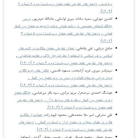
و فرانسه
,
پژوهش‌های تطبیقی فقه، حقوق و سیاست: دوره ۷ شماره ۲
(۱۴۰۴)
افشین مهرانی, سمیه سادات میری لواسانی, ماشاالله حیدرپور,
بررسی
جایگاه اشخاص خصوصی در برنامه فضایی دولت با توجه به حقوق بین الملل
فضایی
,
پژوهش‌های تطبیقی فقه، حقوق و سیاست: دوره ۵ شماره ۴
(۱۴۰۲)
صادق دریایی, تقی باباخانی,
تحلیل تطبیقی حقوق مالکیت در کشورهای
اسلامی و غیر اسلامی با استفاده از نظریات جان لاک و علامه طباطبایی
,
پژوهش‌های تطبیقی فقه، حقوق و سیاست: دوره ۴ شماره ۲ (۱۴۰۱)
سیدیاسر میری, فرید آزادبخت, مسعود قاسمی,
چالش های جرم انگاری
دزدی دریایی به مثابه اقدام تروریستی در پرتو حقوق بین الملل
,
پژوهش‌های تطبیقی فقه، حقوق و سیاست: دوره ۷ شماره ۳ (۱۴۰۴)
هوشنگ احمدی سرصحرا, مریم مرادی, سید باقر میرعباسی,
جایگاه حقوق
نرم در حقوق بین الملل و نظریه های مرتبط با آن
,
پژوهش‌های تطبیقی
فقه، حقوق و سیاست: دوره ۶ شماره ۳ (۱۴۰۳):
علی مشرفی, امیر ملا محمدعلی, محمود قیوم زاده,
حمایت از مالکیت
فکری در فضای مجازی در حقوق ایران و اسناد بین‌المللی
,
پژوهش‌های
تطبیقی فقه، حقوق و سیاست: دوره ۷ شماره ۱ (۱۴۰۴)
سمیه رحمانی, محمد عیسائی تفرشی, حبیب رمضانی آکردی, اسماعیل