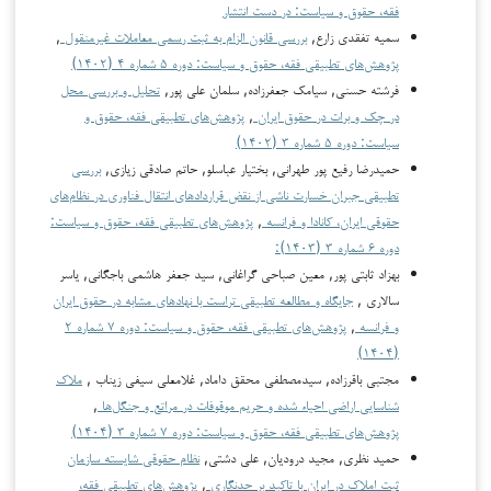
فقه، حقوق و سیاست: در دست انتشار
سمیه تفقدی زارع,
بررسی قانون الزام به ثبت رسمی معاملات غیرمنقول
,
پژوهش‌های تطبیقی فقه، حقوق و سیاست: دوره ۵ شماره ۴ (۱۴۰۲)
فرشته حسنی, سیامک جعفرزاده, سلمان علی پور,
تحلیل و بررسی محل
در چک و برات در حقوق ایران
,
پژوهش‌های تطبیقی فقه، حقوق و
سیاست: دوره ۵ شماره ۳ (۱۴۰۲)
حمیدرضا رفیع پور طهرانی, بختیار عباسلو, حاتم صادقی زیازی,
بررسی
تطبیقی جبران خسارت ناشی از نقض قراردادهای انتقال فناوری در نظام‌های
حقوقی ایران، کانادا و فرانسه
,
پژوهش‌های تطبیقی فقه، حقوق و سیاست:
دوره ۶ شماره ۳ (۱۴۰۳):
بهزاد ثابتی پور, معین صباحی گراغانی, سید جعفر هاشمی باجگانی, یاسر
سالاری ,
جایگاه و مطالعه تطبیقی تراست با نهادهای مشابه در حقوق ایران
و فرانسه
,
پژوهش‌های تطبیقی فقه، حقوق و سیاست: دوره ۷ شماره ۲
(۱۴۰۴)
مجتبی باقرزاده, سیدمصطفی محقق داماد, غلامعلی سیفی زیناب ,
ملاک
شناسایی اراضی احیاء شده و حریم موقوفات در مراتع و جنگل‌ها
,
پژوهش‌های تطبیقی فقه، حقوق و سیاست: دوره ۷ شماره ۳ (۱۴۰۴)
حمید نظری, مجید درودیان, علی دشتی,
نظام حقوقی شایسته سازمان
ثبت املاک در ایران با تاکید بر حدنگاری
,
پژوهش‌های تطبیقی فقه،