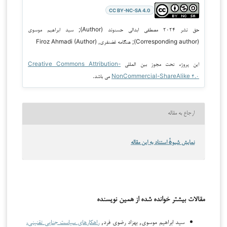
CC BY-NC-SA 4.0
حق نشر ۲۰۲۴ مصطفی ابدالی حسنوند (Author); سید ابراهیم موسوی
(Corresponding author); هنگامه غضنفری, Firoz Ahmadi (Author)
این پروژه تحت مجوز بین المللی
Creative Commons Attribution-
NonCommercial-ShareAlike ۴.۰
می باشد.
ارجاع به مقاله
نمایش شیوهٔ استناد به این مقاله
مقالات بیشتر خوانده شده از همین نویسنده
سید ابراهیم موسوی, بهزاد رضوی فرد,
راهکارهای سیاست جنایی تقنینی،