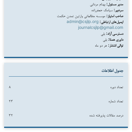
مدیر مسئول:
بهنام مردانی
سردبیر:
سیامک جعفرزاده
صاحب امتیاز:
موسسه مطالعاتی وارثین تمدن حکمت
ایمیل‌های ارتباطی:
admin@csjlp.org
journalcsjlp@gmail.com
دسترسی آزاد:
بلی
داوری همتا:
بلی
توالی انتشار:
هر دو ماه
جدول اطلاعات
تعداد دوره
۸
تعداد شماره
۲۳
درصد مقالات پذیرفته شده
۳۲