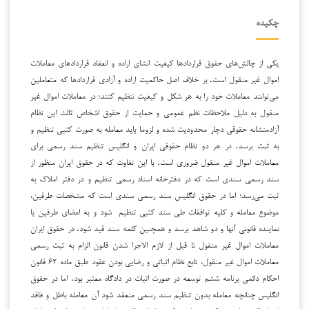
چکیده
یکی از چالش‌های حقوق قراردادها کیفیت انشای اراده و انعقاد قراردادهای معاملات
اموال غیر منقول است. بر خلاف اصل حاکمیت اراده و آزادی قراردادها که متعاملین
می‌توانند معاملات خود را به هر شکل و کیفیت تنظیم کنند؛ در معاملات اموال غیر
منقول به دلیل ملاحظات نظم عمومی و حمایت از حقوق اشخاص ثالث این نظام
آزادمنشانه حقوقی دچار محدودیت شده و لزوما باید معامله به صورت کتبی تنظیم و
به ثبت برسد. در هر دو نظام حقوقی ایران و انگلیس تنظیم سند رسمی برای
معاملات اموال غیر منقول ضروری است. با این تفاوت که در حقوق ایران منظور از
سند رسمی سندی است که در دفترخانه اسناد رسمی تنظیم و در دفتر املاک به
ثبت می‌رسد؛ اما در حقوق انگلیس سند رسمی سندی است که مشخصات طرفین،
موضوع معامله و کلیه توافقات طی سند کتبی تنظیم شود و به امضای طرفین یا
نماینده قانونی آنها و دو شاهد برسد و همچنین کلمه سند قید شود. در حقوق ایران
معاملات اموال غیر منقول تا قبل از لازم الاجرا شدن قانون الزام به ثبت رسمی
معاملات اموال غیر منقول، تابع نظام اثباتی و رضایی بودن عقود طبق ماده ۶۲ قانون
احکام دائمی برنامه ششم توسعه در صورت اثبات در دادگاه معتبر بود. اما در حقوق
انگلیس چنانچه معامله بدون تنظیم سند رسمی منعقد شود آن معامله باطل و فاقد