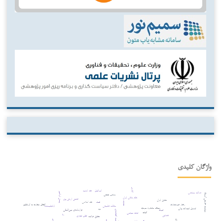
واژگان کلیدی
اتانازی
اسرائیل
فقه امامیه
پیمان ابراهیم
عدالت معاوضی
سیاست خارجی آمریکا
مذهب حنفی
نظام بانکی ایران
کاهش ارزش پول
حقوق ایران
فساد
فقه اسلامی
جنایت
رفتار غیرمتعارف
انتقال سفارت به اورشلیم
اوانجلیست‌ها
مطالعه تطبیقی
ریسک مصادره سرمایه
تعدیل تعهدات پولی
دیه
ثبوت
قراردادهای بین‌المللی
توسعه اقتصادی
اثبات
ثبات سیاسی
ربا
قصاص
تقلب تجاری
حقوق فرانسه