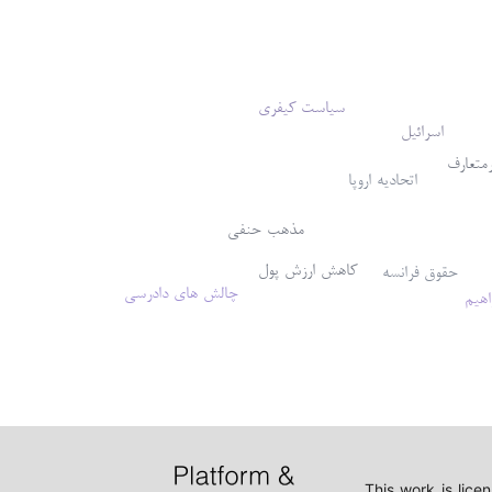
سیاست کیفری
اسرائیل
رمتعارف
اتحادیه اروپا
مذهب حنفی
کاهش ارزش پول
حقوق فرانسه
چالش های دادرسی
اهیم
This work is lic