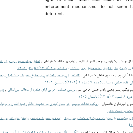
enforcement mechanisms do not seem to 
deterrent.
د ال جلود, لیلا رئیسی, جعفر ناصر عبدالرضا, زینب پورخاقان شاهرضایی,
تحلیل موانع حقوقی و اجرایی نظ
اق
,
پژوهش‌های تطبیقی فقه، حقوق و سیاست: دوره ۸ شماره ۲ (۱۴۰۵): تابستان ۱۴۰۵
لیرضا آرش پور, زینب پورخاقان شاهرضایی,
نگاه تطبیقی به اصل احتیاطی در حقوق محیط زیست ایران و حقو
ق و سیاست: دوره ۷ شماره ۴ (۱۴۰۴): زمستان ۱۴۰۴
بیگلو, یاسر یحیی زاده, حسن حاجی تبار,
بررسی ضمانت اجرایی آرای صادره از محاکم بین‌المللی
,
پژو
تابستان ۱۴۰۵
سانی, امیرشایان هاشمیان ,
رویکرد عدالت ترمیمی در پاسخ کیفری به خشونت خانگی علیه اطفال و نوجوان
ست: در دست انتشار
ل رویکرد حقوق ایران در حمایت از سلامت روحی روانی زوجه در محیط خانواده
,
پژوهش‌های تطبیقی فق
ده, عباس شیخ الاسلامی, فرهاد شاهیده,
تأمّلی بر تأثیرپذیریِ اصل برائت و الزامات ناشی از آن از جها