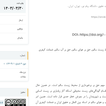
چاپ شده
قوق، دانشگاه پیام نور، تهران، ایران.
۱۴۰۳/۰۳/۳۰
https://orcid
ارسال
بازنگری
https://doi.org/۱۰
DOI::
پذیرش
زیست سالم, حق بر هوای سالم, حق بر آب سالم, ضمانت کیفری
شماره
دوره ۶ شماره ۱ (۱۴۰۳)
نوع مقاله
مقالات
ر مهم حق بر برخورداری از محیط زیست سالم است. در همین حال
سام آلودگی‌های زیست­ محیطی است­که آثار زیانباری بر زیست انسانی
مجوز
ت و شهروندان را در معرض خطر جدی قرار داده است. همین امر
 و هوای سالم در اسناد بین الملل و حقوق ایران و ضمانت کیفری آن
4.0