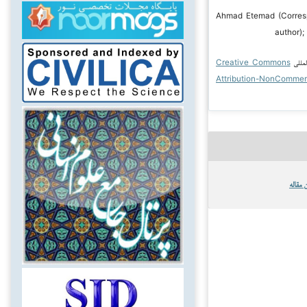
۲ Ahmad Etemad (Corresponding
author);
لمللی
Creative Commons
Attribution-NonCommer
 مقاله