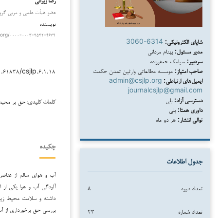
عضو هیأت علمی و مربی گروه ح
نویسنده
.org/۰۰۰۰-۰۰۰۳-۲۵۲۲-۴۶۷۹
شاپای الکترونیکی:
3060-6314
مدیر مسئول:
بهنام مردانی
سردبیر:
سیامک جعفرزاده
صاحب امتیاز:
موسسه مطالعاتی وارثین تمدن حکمت
.۶۱۸۳۸/csjlp.۶.۱.۱۸
ایمیل‌های ارتباطی:
admin@csjlp.org
journalcsjlp@gmail.com
دسترسی آزاد:
بلی
حق بر محیط 
کلمات کلیدی:
داوری همتا:
بلی
توالی انتشار:
هر دو ماه
چکیده
جدول اطلاعات
آب و هوای سالم از عناص
آلودگی آب و هوا یکی از اق
تعداد دوره
۸
داشته و سلامت محیط زیس
بررسی حق برخورداری از آب
تعداد شماره
۲۳