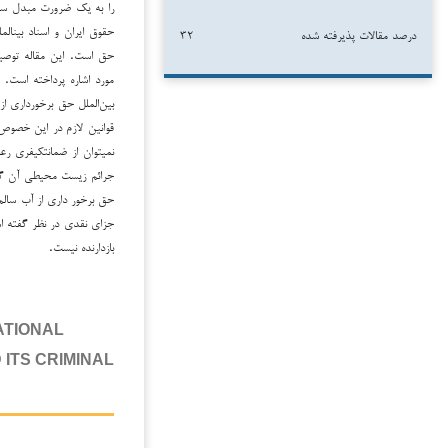
را به یک ضرورت مبدل سا
حقوق ایران و اسناد بین­ا
درصد مقالات پذیرفته شده
۳۲
حق است. این مقاله توصیف
مورد اشاره پرداخته است. ی
بین‌الملل حق برخورداری از
قوانین لازم در این خصوص 
نمی‎توان از ضمانت­کیفری
جرائم زیست محیطی آن گون
حق برخور داری از آب سالم 
جزای نقدی در نظر گفته ا
بازدارنده نیست.
ATIONAL
ITS CRIMINAL