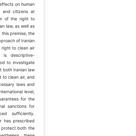
 effects on human
t and citizens at
n of the right to
an law, as well as
 this premise, the
pproach of Iranian
right to clean air
 is descriptive-
od to investigate
t both Iranian law
 to clean air, and
cessary laws and
ternational level,
guarantees for the
nal sanctions for
d sufficiently.
or has prescribed
 protect both the
ertheless, these