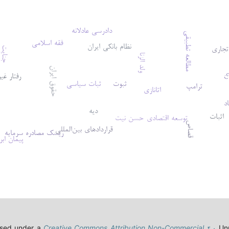
دادرسی عادلانه
مطالعه تطبیقی
فقه اسلامی
نظام بانکی ایران
تجاری
جنایت
ولد الزنا
حقوق ایران
رفتار غی
ا
ثبوت
ثبات سیاسی
ترامپ
اتانازی
د
دیه
اثبات
توسعه اقتصادی
حسن نیت
قصاص
قراردادهای بین‌المللی
ریسک مصادره سرمایه
پیمان ابر
ensed under a
Creative Commons Attribution Non-Commercial ۴.۰
Unp