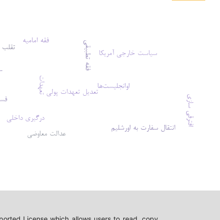
فقه امامیه
فقه تطبیقی
تقلب 
سیاست خارجی آمریکا
رب
تعهدات
اوانجلیست‌ها
تعدیل تعهدات پولی
فسا
افترقی سازی
درگیری داخلی
انتقال سفارت به اورشلیم
عدالت معاوضی
orted License which allows users to read, copy,