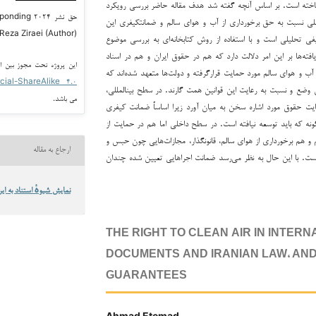
خته است. بر اساس آنچه گفته شد هدف مقاله حاضر بررسی رویکرد
حق نشر ۰۲۴
لمللی نسبت به حق برخورداری از آب و هوای سالم و ضمانت­کیفری این
 Reza Ziraei (Author)
ی تحلیلی است و با استفاده از روش کتابخانه‌ای به بررسی موضوع
افته‌ها بر این امر دلالت دارد که هم در حقوق ایران و هم در اسناد
این پروژه تحت مجوز بین ا
 آب و هوای سالم مورد حمایت قرارگرفته و دولت‌ها متعهد شده‌اند که
cial-ShareAlike ۴.۰
وضع و نسبت به رعایت این قوانین همت گارند. در سطح بین­المللی،
می باشد.
 رعایت حقوق مورد اشاره سخن به­ میان آورد زیرا اساساً ضمانت کیفری
ه که باید توسعه نیافته است. در سطح داخلی اما هم در حمایت از
و هم برخورداری از هوای سالم، قانون­گذار، مجازات‌هایی چون حبس و
ارجاع به مقاله
ست. با این حال به نظر می‌رسد ضمانت اجراهایی تعیین شده چندان
نمایش شیوهٔ استناد به این
THE RIGHT TO CLEAN AIR IN INTERN
DOCUMENTS AND IRANIAN LAW, AND 
GUARANTEES
Ahmad Etemad