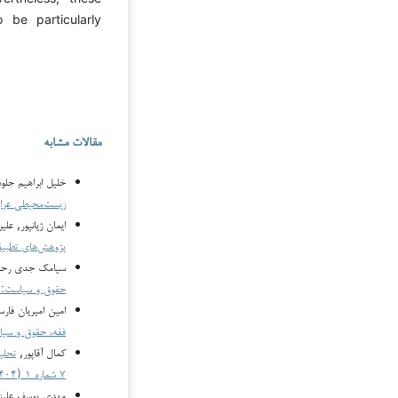
be particularly
مقالات مشابه
خلیل ابراهیم جلو
زیست‌محیطی عر
ایمان ژیانپور, ع
پژوهش‌های تطبیقی فقه، حقو
سیامک جدی رحیم 
حقوق و سیاست: دوره ۸ شماره ۲ (۱۴۰۵): 
امین امیریان فار
فقه، حقوق و سیا
کمال آقاپور,
تحلی
۷ شماره ۱ (۱۴۰۴)
مهدی یوسف علیزا