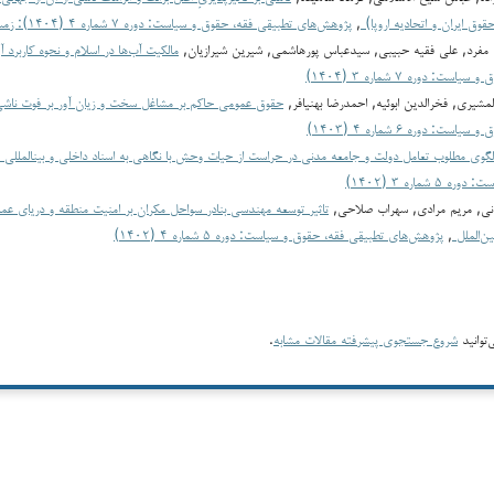
قوق ایران و اتحادیه اروپا)
,
پژوهش‌های تطبیقی فقه، حقوق و سیاست: دوره ۷ شماره ۴ (۱۴۰۴): زمستان ۱۴۰۴
مفرد, علی فقیه حبیبی, سیدعباس پورهاشمی, شیرین شیرازیان,
مالکیت آب‌ها در اسلام و نحوه کاربرد آ
ت: دوره ۷ شماره ۳ (۱۴۰۴)
شیری, فخرالدین ابوئیه, احمدرضا بهنیافر,
حقوق عمومی حاکم بر مشاغل سخت و زیان آور بر فوت ناشی
ت: دوره ۶ شماره ۴ (۱۴۰۳)
لگوی مطلوب تعامل دولت و جامعه مدنی در حراست از حیات وحش با نگاهی به اسناد داخلی و بین­المللی
 شماره ۳ (۱۴۰۲)
نی, مریم مرادی, سهراب صلاحی,
تاثیر توسعه مهندسی بنادر سواحل مکران بر امنیت منطقه و دریای عم
ین‌الملل
,
پژوهش‌های تطبیقی فقه، حقوق و سیاست: دوره ۵ شماره ۴ (۱۴۰۲)
توانید
شروع جستجوی پیشرفته مقالات مشابه
.