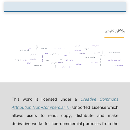
واژگان کلیدی
دادرسی عادلانه
افترقی سازی
حقوق ایران
ثبات سیاسی
حسن نیت
ریسک مصادره سرمایه
اتانازی
حقوق فرانسه
چالش های دادرسی
ترامپ
سیاست خارجی آمریکا
اتحادیه اروپا
دیه
تعهدات
تقلب تجاری
توسعه اقتصادی
فقه تطبیقی
ثبوت
فساد
مطالعه تطبیقی
مذهب حنفی
قراردادهای بین‌المللی
نظام بانکی ایران
اثبات
عدالت معاوضی
پیمان ابراهیم
انتقال سفارت به اورشلیم
درگیری داخلی
قصاص
ولد الزنا
فقه امامیه
اوانجلیست‌ها
کاهش ارزش پول
اسرائیل
فقه اسلامی
ربا
سیاست کیفری
رفتار غیرمتعارف
جنایت
تعدیل تعهدات پولی
This work is licensed under a
Creative Commons
Attribution Non-Commercial ۴.۰
Unported License which
allows users to read, copy, distribute and make
derivative works for non-commercial purposes from the