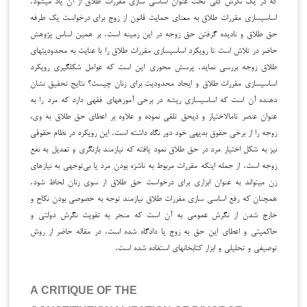
اساسی­سازی مقررات طلاق به معنای حمایت قانون از زوج برای درخواست یک طرفه
حق طلاق و نادیده گرفتن حق زوجه در این زمینه است. بر همین اساس پژوهش
حاضر در تلاش است تا رویکرد اساسی­سازی مقررات طلاق را با عنایت به محدودیت­های
طلاق زوجه بررسی نماید. پرسش محوری این است که عوامل شکل­گیری رویکرد
اساسی­سازی مقررات طلاق و ایجاد محدودیت برای زنان چیست؟ نتایج تحقیق نشان
دهنده آن است که اساسی­سازی ریشه در برخی آموزه­های فقهی دارد که مرد را به
عنوان عنصر تام­الاختیار و ذی­حق تلقی نموده و علاوه بر اعطای حق طلاق به وی،
زوجه را از برخی حقوق بدیهی خود دور نگاه داشته است. این رویکرد در نظام حقوقی
نیز به شکل اختیار مرد در حق طلاق نمود یافته که نیازمند بازنگری و تعدیل به نفع
زوجه است. از جمله اینکه مقررات مربوط به ناشزه بودن مرد یا بی‌توجهی به نیازهای
زن می­تواند به عنوان ابزاری برای درخواست حق طلاق از سوی زنان لحاظ شود.
همچنان که رفع اساسی سازی مقررات طلاق نیازمند توجه به خصوصی بودن نکاح و
خارج شدن از نگرش عمومی به آن است که منجر به تقویت نگرش دولتی و
حاکمیتی و اعطای این حق به زوج یا دادگاه شده است. در مقاله حاضر از روش
توصیفی و تحلیلی و ابزار کتابخانه­ای استفاده شده است.
A CRITIQUE OF THE