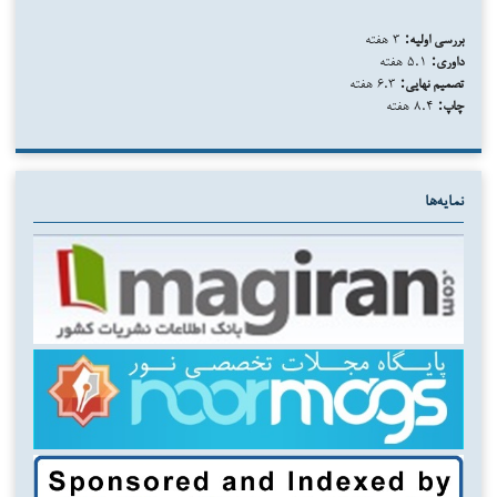
بررسی اولیه:
۳ هفته
داوری:
۵.۱ هفته
تصمیم نهایی:
۶.۳ هفته
چاپ:
۸.۴ هفته
نمایه‌ها