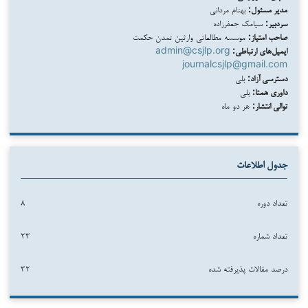
مدیر مسئول:
بهنام مردانی
سردبیر:
سیامک جعفرزاده
صاحب امتیاز:
موسسه مطالعاتی وارثین تمدن حکمت
ایمیل‌های ارتباطی:
admin@csjlp.org
journalcsjlp@gmail.com
دسترسی آزاد:
بلی
داوری همتا:
بلی
توالی انتشار:
هر دو ماه
جدول اطلاعات
تعداد دوره
۸
تعداد شماره
۲۳
درصد مقالات پذیرفته شده
۳۲