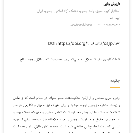
داریوش بابایی
استادیار گروه حقوق، واحد یاسوج، دانشگاه آزاد اسلامی، یاسوج، ایران
نویسنده
https://orcid.org/۰۰۰۰-۰۰۰۲-۸۱۸۶-۸۸۲۶
https://doi.org/۱۰.۶۱۸۳۸/csjlp.۱۶۴
DOI::
مقررات طلاق, اساسی¬سازی, محدودیت¬ها, طلاق زوجه, نکاح
کلمات کلیدی:
چکیده
ازدواج امری مقدس و از ارکان تشکیل­دهنده نظام خانواده در اسلام است که از تعامل
و زیست مشترک زوجین ایجاد می­شود و برای هریک نیز حقوق و تکالیفی در نظر
گرفته شده است. اما این بدان معنا نیست که تمامی قوانین و مقررات، عادلانه بوده و
به نحو برابر، حقوق و مسؤولیت زوجین را مورد ملاحظه قرار می­دهد. یکی از موارد
اساسی که باعث ایجاد چالش حقوقی شده است، محدودیت­های طلاق برای زوجه است
که در یک نگرش کلی تحت عنوان اساسی سازی مقررات طلاق از آن یاد می­شود.