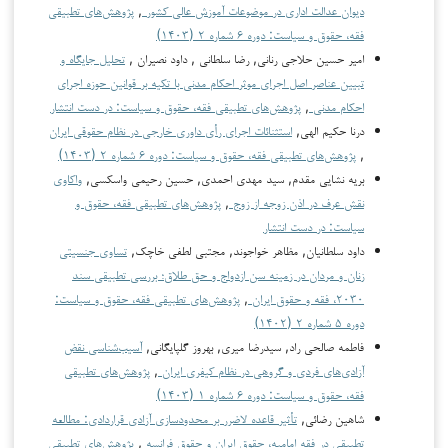
دیوان عدالت اداری در موضوعات آموزش عالی کشور
,
پژوهش‌های تطبیقی
فقه، حقوق و سیاست: دوره ۶ شماره ۲ (۱۴۰۳)
امير حسين حلاجي رناني, رضا سلطاني , داود نصيران ,
تحلیل جایگاه و
تبیین عناصر اصل اجرای موثر احکام مدنی با تکیه بر قوانین حوزه اجرای
احکام مدنی
,
پژوهش‌های تطبیقی فقه، حقوق و سیاست: در دست انتشار
درنا حکیم الهی,
استثنائات اجرای رأی داوری خارجی در نظام حقوقی ایران
,
پژوهش‌های تطبیقی فقه، حقوق و سیاست: دوره ۶ شماره ۲ (۱۴۰۳)
بریه نشایی مقدم, سید مهدی احمدی, حسین رحیمی واسکسی,
واکاوی
نقش عرف در اذن زوجه از زوج
,
پژوهش‌های تطبیقی فقه، حقوق و
سیاست: در دست انتشار
داود سلطانیان, مظاهر خواجوند, مجتبی لطفی خاچک,
تساوی جنسیتی
زنان و مردان در زمینه سن ازدواج و حق طلاق؛ بررسی تطبیقی سند
۲۰۳۰، فقه و حقوق ایران
,
پژوهش‌های تطبیقی فقه، حقوق و سیاست:
دوره ۵ شماره ۲ (۱۴۰۲)
فاطمه صالحی راد, سیدرضا میری, بهروز گلپایگانی,
آسیب‌شناسی نقض
آزادی‌های فردی و گروهی در نظام کیفری ایران
,
پژوهش‌های تطبیقی
فقه، حقوق و سیاست: دوره ۶ شماره ۱ (۱۴۰۳)
شاهین رضائی,
تأثیر قاعده لاضرر بر محدودسازی آزادی قراردادی: مطالعه
تطبیقی در فقه امامیه، حقوق ایران و حقوق فرانسه
,
پژوهش‌های تطبیقی