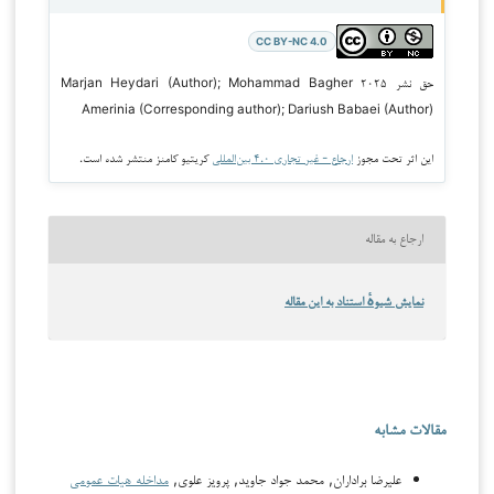
CC BY-NC 4.0
حق نشر ۲۰۲۵ Marjan Heydari (Author); Mohammad Bagher
Amerinia (Corresponding author); Dariush Babaei (Author)
این اثر تحت مجوز
ارجاع - غیر تجاری ۴.۰ بین‌المللی
کریتیو کامنز منتشر شده است.
ارجاع به مقاله
نمایش شیوهٔ استناد به این مقاله
مقالات مشابه
علیرضا براداران, محمد جواد جاوید, پرویز علوی,
مداخله هیات عمومی