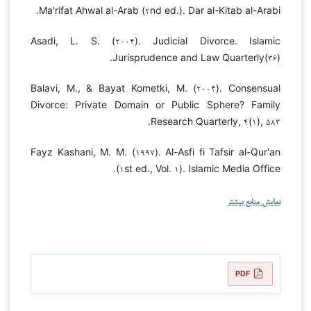
Ma'rifat Ahwal al-Arab (۲nd ed.). Dar al-Kitab al-Arabi.
Asadi, L. S. (۲۰۰۴). Judicial Divorce. Islamic
Jurisprudence and Law Quarterly(۳۶).
Balavi, M., & Bayat Kometki, M. (۲۰۰۴). Consensual
Divorce: Private Domain or Public Sphere? Family
Research Quarterly, ۴(۱), ۵۸۳.
Fayz Kashani, M. M. (۱۹۹۷). Al-Asfi fi Tafsir al-Qur'an
(۱st ed., Vol. ۱). Islamic Media Office.
نمایش منابع بیشتر
PDF