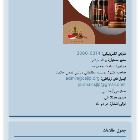
شاپای الکترونیکی:
3060-6314
مدیر مسئول:
بهنام مردانی
سردبیر:
سیامک جعفرزاده
صاحب امتیاز:
موسسه مطالعاتی وارثین تمدن حکمت
ایمیل‌های ارتباطی:
admin@csjlp.org
journalcsjlp@gmail.com
دسترسی آزاد:
بلی
داوری همتا:
بلی
توالی انتشار:
هر دو ماه
جدول اطلاعات