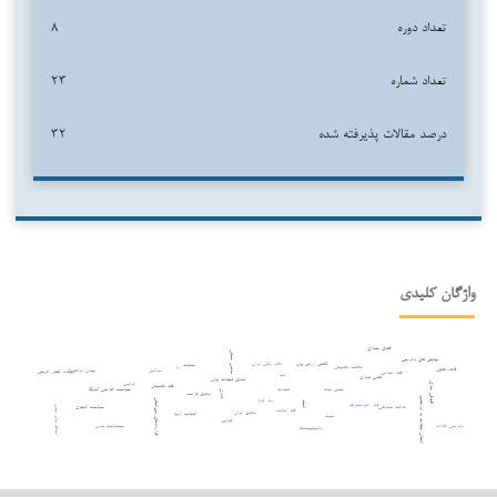
تعداد دوره
۸
تعداد شماره
۲۳
درصد مقالات پذیرفته شده
۳۲
واژگان کلیدی
فضای مجازی
مذهب حنفی
چالش های دادرسی
کاهش ارزش پول
نظام بانکی ایران
جنایت
مطالعه تطبیقی
ربا
قاعده فقهی
پیمان ابراهیم
اسرائیل
رویکرد کشور اتریش
فقه اسلامی
دیه
تقلب تجاری
تعدیل تعهدات پولی
ترامپ
افترقی سازی
فقه تطبیقی
تعهدات
حسن نیت
سیاست خارجی آمریکا
اتانازی
حقوق فرانسه
انتقال سفارت به اورشلیم
ولد الزنا
قراردادهای بین‌المللی
اثبات
رفتار غیرمتعارف
عدالت معاوضی
سیاست کیفری
اسقاط مالم یجب
فقه امامیه
حقوق ایران
اتحادیه اروپا
ثبوت
قصاص
مسئولیت مدنی
دادرسی عادلانه
اوانجلیست‌ها