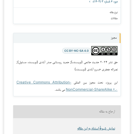
دوره ۶ شماره ۳ (۱۴۰۳):
نوع مقاله
مقالات
مجوز
CC BY-NC-SA 4.0
حق نشر ۲۰۲۴ حدیث حاتمی (نویسنده); حمید روستایی صدر آبادی (نویسنده مسئول);
نصراله جعفری خسرو آبادی (نویسنده)
این پروژه تحت مجوز بین المللی
Creative Commons Attribution-
NonCommercial-ShareAlike ۴.۰
می باشد.
ارجاع به مقاله
نمایش شیوهٔ استناد به این مقاله