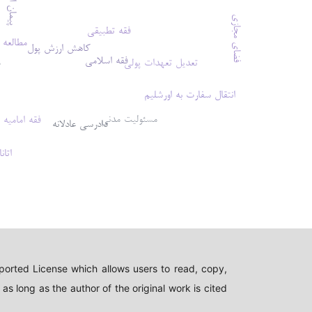
پیمان ابراهیم
فضای مجازی
فقه تطبیقی
مطالعه 
کاهش ارزش پول
فقه اسلامی
تعدیل تعهدات پولی
د
انتقال سفارت به اورشلیم
ولد
مسئولیت مدنی
فقه امامیه
دادرسی عادلانه
اتان
orted License which allows users to read, copy,
s long as the author of the original work is cited