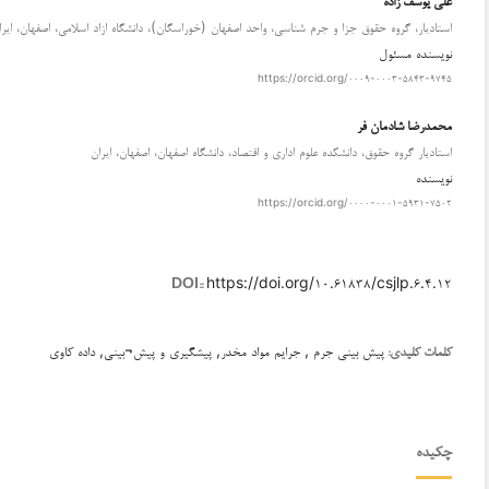
استاديار، گروه حقوق جزا و جرم شناسی، واحد اصفهان (خوراسگان)، دانشگاه ازاد اسلامی، اصفهان، ایرا
نویسنده مسئول
https://orcid.org/۰۰۰۹-۰۰۰۳-۵۸۴۳-۹۷۴۵
محمدرضا شادمان فر
استاديار گروه حقوق، دانشکده علوم اداری و اقتصاد، دانشگاه اصفهان، اصفهان، ایران
نویسنده
https://orcid.org/۰۰۰۰-۰۰۰۱-۵۹۳۱-۷۵۰۲
https://doi.org/۱۰.۶۱۸۳۸/csjlp.۶.۴.۱۲
DOI::
پیش بینی جرم , جرایم مواد مخدر, پیشگیری و پیش¬بینی, داده کاوی
کلمات کلیدی:
چکیده