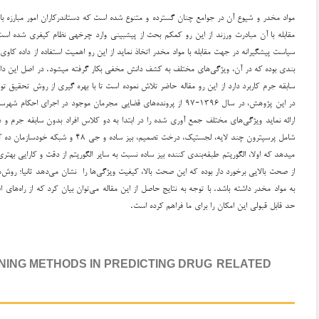
مواد مخدر و شیوع آن در جوامع چنان گسترده و متنوع شده است که دست­اندرکاران امور مبارزه با 
مقابله با آن مبادرت ورزند از این رو کم­کم بحث از پیش­بینی وارد چرخه­ی نظام کیفری شده است
سیاست پیشگیرانه در جهت مقابله با مواد مخدر اتخاذ نماید از این رو اهمیت استفاده از داده ک
بندی بوده که در آن، ویژگی‌های مختلف به کشف دانش مخفی بکار گرفته می­شود. در اصل این دا
سابقه جرم کاربرد دارد از این رو مقاله حاضر تلاش نموده است تا با بهره گیری از روش تحقیق ت
در این پژوهش، در سال ۱۳۹۶-۹۷ از پرونده‌های قضایی مجرمان موجود در اج
ارائه نماید ویژگی‌های مختلف جمع آوری شده را در ابتدا به دو کلاس افراد بدون سابقه جرم و 
شامل پرسپترون چند لایه، لجستیک، درخت تصم
می­دهد که اولا، الگوریتم طبقه‌بندی کننده بیز ساده نسبت به سایر الگوریتم از دقت و کارایی بهتری
از صحت بالایی برخورد دار بوده که این صحت بالا، کیفیت ویژگی‌ها را نشان می‌دهد ثانیا؛ روش
به مواد مخدر داشته باشد. با توجه به نتایج حاصل از این مقاله می‌توان بیان کرد که از راه‌ه
حد قابل قبولی این امکان را برای ما فراهم کرده است.
INING METHODS IN PREDICTING DRUG-RELATED