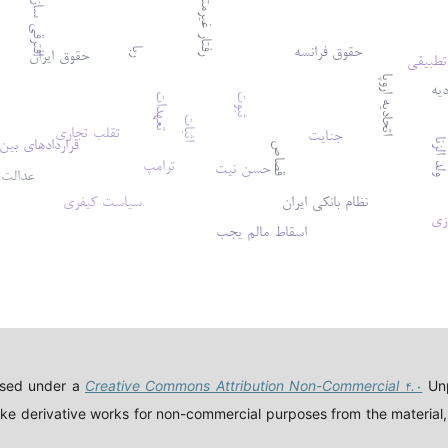
رفتار غیرمتعارف
افترقی سازی
حقوق فرانسه
حقوق ایران
ربا
تطبیقی
اتحادیه اروپا
یه
ثبوت
تعهدات
اثبات
تقلب تجاری
جنایت
قراردادهای بین‌
 الزنا
قصاص
ترامپ
حسن نیت
عدالت 
نظام بانکی ایران
سیاست کیفری
ازی
اسقاط مالم یجب
ensed under a
Creative Commons Attribution Non-Commercial ۴.۰
Unp
ke derivative works for non-commercial purposes from the material, a