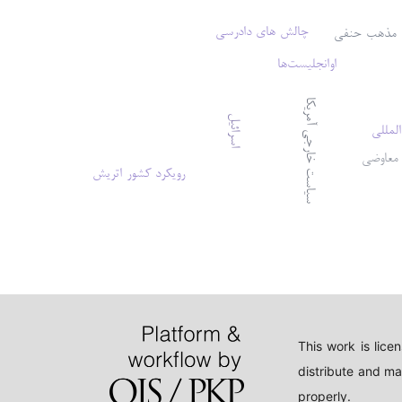
چالش های دادرسی
مذهب حنفی
اوانجلیست‌ها
سیاست خارجی آمریکا
اسرائیل
المللی
معاوضی
رویکرد کشور اتریش
This work is lic
distribute and ma
properly.