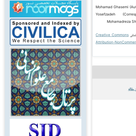
 Mohamad Ghasemi (Author); Ali
Yosefzadeh (Corres
Mohamadreza Sh
لمللی
Creative Commons
Attribution-NonCommer
 مقاله