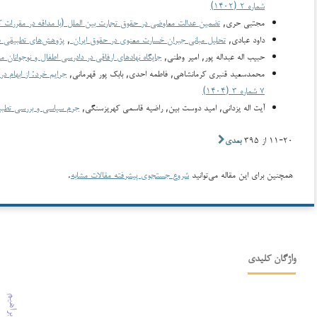
شماره ۲ (۱۴۰۲)
مجتبی حری,
تضمین عدالت معاوضی در حقوق تجارت بین الملل (با مداقه در مقررات کن
داود عبادی,
تحلیل مبانی جبران خسارت معنوی در حقوق ایران
,
پژوهش‌های تطبیقی فقه، حقو
حبیب اله عبداله پور, امیر وطنی,
جایگاه نهادهای ارفاقی در دادرسی اطفال و نوجوانان م
محمدسعید قنبری کرمانشاهی, فاطمه احدی, بابک پور قهرمانی,
جرایم خرد: از ابهام 
۷ شماره ۳ (۱۴۰۴)
آیت اله یزدانی, امید دوست بین, راضیه قاسمی کهریزسنگی,
جرم سیاسی و بررسی تطبی
۱۱-۲۰ از ۳۹۵
بعدی
همچنین برای این مقاله می‌توانید
شروع جستجوی پیشرفته مقالات مشابه
.
واژگان کلیدی