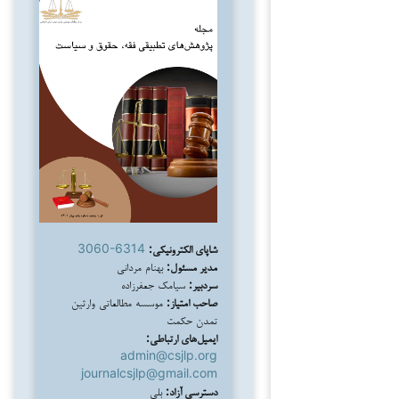
شاپای الکترونیکی:
3060-6314
مدیر مسئول:
بهنام مردانی
سردبیر:
سیامک جعفرزاده
صاحب امتیاز:
موسسه مطالعاتی وارثین
تمدن حکمت
ایمیل‌های ارتباطی:
admin@csjlp.org
journalcsjlp@gmail.com
دسترسی آزاد:
بلی