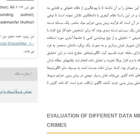
این معضل را بر آن داشته تا با بهره­گیری از نظام حقوقی و قضایی به
حق نشر ۲۰۲۴
 و در این راستا نظام کیفری با داده­کاوی تلاش نموده است تا نوعی
ponding author);
اوی در آن است که فرآیند پیش بینی جرایم مواد مخدر، یک مسئله دسته
ademanfar (Author)
نش یک سیستم دسته بندی بوده که برای تشخیص خودکار نوع افراد با
این پروژه تحت مجوز بین ا
وصیفی - تحلیلی و از نوع پیمایشی کمی با جامعۀ آماری مورد استفاده
cial-ShareAlike ۴.۰
رای احکام شهرستان شهریار فیش برداری و به صورت یک پیکره داده‌ای منحصر به فرد
می باشد.
دارای سابقه جرم تقسیم کرد. الگوریتم‌های مطرح شده در این تحقیق
یم، بیز ساده و جی ۴۸ و شبکه خودسازمان ده که با نرم افزار ویکا تجزیه و تحلیل داده انجام شد یافته­های مقاله نشان
 برخوردار بود. البته میزان دقت بدست امده به وسیله سایر الگوریتم‌ها
ارجاع به مقاله
‌های داده کاوی می‌تواند نقش بسیار مهمی در پیش بینی جرایم مربوط
ای اصلی پیش بینی جرم، کشف الگوی ارتکاب جرم است که داده کاوی تا
نمایش شیوهٔ استناد به این
EVALUATION OF DIFFERENT DATA M
CRIMES