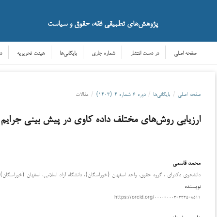
پژوهش‌های تطبیقی فقه، حقوق و سیاست
صفحه اصلی
در دست انتشار
شماره جاری
بایگانی‌ها
هیئت تحریریه
د
صفحه اصلی
/
بایگانی‌ها
/
دوره ۶ شماره ۴ (۱۴۰۳)
/
مقالات
ارزیابی روش‌های مختلف داده کاوی در پیش بینی جرایم 
محمد قاسمی
دانلود
دانشجوی دکترای ، گروه حقوق، واحد اصفهان (خوراسگان)، دانشگاه آزاد اسلامی، اصفهان (خوراسگان)، 
نویسنده
https://orcid.org/۰۰۰۰-۰۰۰۳-۳۳۳۵-۸۵۱۱
علی یوسف زاده