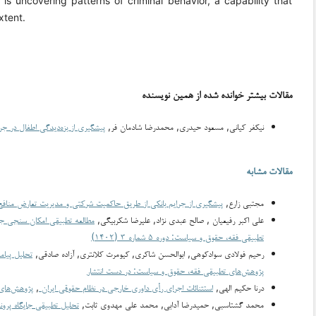
is uncovering patterns of criminal behavior, a capability that
xtent.
مقالات بیشتر خوانده شده از همین نویسنده
نیکفر کیانی, مسعود حيدري, محمدرضا شادمان فر,
پیشگیری از بزه‌دیدگی اطفال در ج
مقالات مشابه
مجتبي زارع,
پیشگیری از جرایم بانکی از طریق حاکمیت شرکتی و مدیریت تعارض مناف
علی اکبر رفیعیان , صالح عبدی نژاد, علیرضا شکربیگی,
مطالعه تطبیقی امکان سنجی جرم 
تطبیقی فقه، حقوق و سیاست: دوره ۵ شماره ۳ (۱۴۰۲)
رحیم فولادی سوادکوهی, ابوالحسن شاکری, کیومرث کلانتری, آزاده صادقی,
تحلیل پیامدهای تق
پژوهش‌های تطبیقی فقه، حقوق و سیاست: در دست انتشار
درنا حکیم الهی,
استثنائات اجرای رأی داوری خارجی در نظام حقوقی ایران
,
پژوهش‌های تطب
محمد گشتاسبی, حمیدرضا آدابی, محمد علی مهدوی ثابت,
تحلیل تطبیقی جایگاه پرو