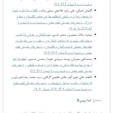
سیاست: دوره ۷ شماره ۳ (۱۴۰۴)
گلنوش نجبائي, علی زارع, غلامعلي سيفي زيناب,
واگذاری قرارداد در اصول
قراردادهای تجاری بین‌المللی (مطالعه تطبیقی حقوق انگلستان و حقوق
ایران)
,
پژوهش‌های تطبیقی فقه، حقوق و سیاست: دوره ۸ شماره ۱
(۱۴۰۵): بهار ۱۴۰۵
مهدیه سادات معموری, منصور امینی,
عدم انطباق در طرفین قرارداد در
مرحله ایفای تعهد در قراردادهای انتقال دین و طلب؛ بررسی تطبیقی در
نظام های حقوقی فرانسه، آلمان و انگلستان
,
پژوهش‌های تطبیقی فقه،
حقوق و سیاست: دوره ۶ شماره ۳ (۱۴۰۳):
محمدعلی معینیان, یوسف درویشی هویدا, محسن حسن‏پور,
انعقاد قرارداد
از طریق نماینده الکترونیکی در حقوق ایران و اسناد بین­المللی
,
پژوهش‌های
تطبیقی فقه، حقوق و سیاست: دوره ۷ شماره ۳ (۱۴۰۴)
فاطمه خانی جوی آباد, هادی عظیمی گرکانی, سید محمد رضا امام,
تفسیر
قراردادها با رویکردی به اصل استصحاب
,
پژوهش‌های تطبیقی فقه، حقوق
و سیاست: دوره ۷ شماره ۴ (۱۴۰۴): زمستان ۱۴۰۴
۱-۱۰ از ۳۸۳
بعدی
همچنین برای این مقاله می‌توانید
شروع جستجوی پیشرفته مقالات مشابه
.