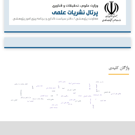
واژگان کلیدی
پیمان ابراهیم
دادرسی عادلانه
سیاست خارجی آمریکا
انتقال سفارت به اورشلیم
فقه اسلامی
عدالت معاوضی
ثبات سیاسی
اتانازی
قصاص
تعدیل تعهدات پولی
ثبوت
کاهش ارزش پول
اوانجلیست‌ها
ترامپ
جنایت
فقه تطبیقی
اثبات
چالش های دادرسی
رفتار غیرمتعارف
دیه
تعهدات
فساد
توسعه اقتصادی
درگیری داخلی
مطالعه تطبیقی
قراردادهای بین‌المللی
ریسک مصادره سرمایه
حقوق فرانسه
تقلب تجاری
حسن نیت
ربا
افترقی سازی
فقه امامیه
حقوق ایران
اتحادیه اروپا
نظام بانکی ایران
ولد الزنا
مذهب حنفی
اسرائیل
سیاست کیفری