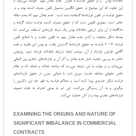
این تفاوت که این موضوع در حقوق انگلیس مشمول قانون مصرف کننده بوده و در
حقوق فرانسه در قانون قراردادها گنجانده شده است. عدم تعادل مهم که بحث مقاله
حاضر است، معیاری قانونی است که از حقوق مصرف کننده فرانسه نشات گرفته و
دادگاه‌ها از آن برای ارزیابی ناعادلانه بودن یک شرط قراردادی استفاده می‌کنند. اما
بعدها شکل متفاوت و آزادتر عدم تعادل مهم به قانون تجارت و با اصلاح قانون
قرارداد ۲۰۱۶ فرانسه، به حقوق قراردادها گسترش یافت. نو بودن این نظریه و عدم
آگاهی طرفین قرارداد از آن، موجب ایجاد شرایط ناعادلانه قرارداد شود. پژوهش
حاضر به بررسی ماهیت اصل عدم تعادل و آثار آن بر قراردادهای تجاری بین المللی
می‌پردازد و در نهایت به این نتیجه می‌رسد که مباحث عدالت و انصاف که در نظام
هاص حقوقی مختلف قدمت دیرین دارد، با عنوانی مدرن در حقوق قراردادهای
فرانسه شکل جدیدی پیدا کرده است و محاکم فرانسه به طور جد این دکترین را
پیگیری و به آن رسیدگی می‌کنند. این امر به نوعی احترام به طرف ضعیف
قراردادهای تجاری بوده و از آنان حمایت می‌کند.
EXAMINING THE ORIGINS AND NATURE OF
SIGNIFICANT IMBALANCE IN COMMERCIAL
CONTRACTS