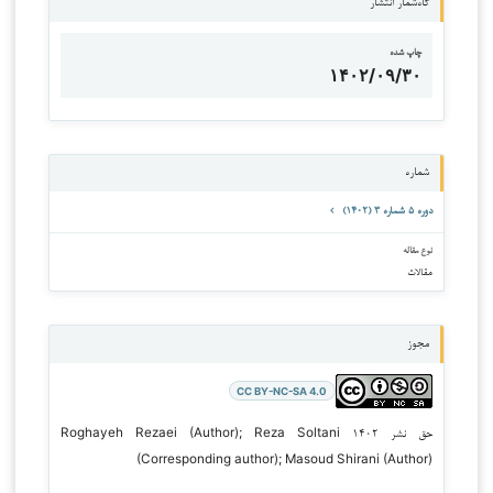
گاه‌شمار انتشار
چاپ شده
۱۴۰۲/۰۹/۳۰
شماره
دوره ۵ شماره ۳ (۱۴۰۲)
نوع مقاله
مقالات
مجوز
CC BY-NC-SA 4.0
حق نشر ۱۴۰۲ Roghayeh Rezaei (Author); Reza Soltani
(Corresponding author); Masoud Shirani (Author)