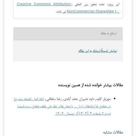
این پروژه تحت مجوز بین المللی
Creative Commons Attribution-
NonCommercial-ShareAlike ۴.۰
می باشد.
ارجاع به مقاله
نمایش شیوهٔ استناد به این مقاله
مقالات بیشتر خوانده شده از همین نویسنده
مهزیار کاوه, داود نصیران نجف آبادی, رضا سلطانی,
ادله اصل اعتماد مشروع
در حقوق قراردادهای ایران
,
پژوهش‌های تطبیقی فقه، حقوق و سیاست:
دوره ۷ شماره ۴ (۱۴۰۴): زمستان ۱۴۰۴
مقالات مشابه