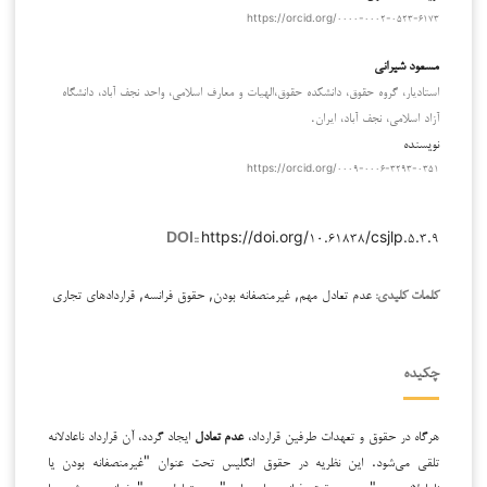
https://orcid.org/۰۰۰۰-۰۰۰۲-۰۵۲۳-۶۱۷۳
مسعود شیرانی
استادیار، گروه حقوق، دانشکده حقوق،الهیات و معارف اسلامی، واحد نجف آباد، دانشگاه
آزاد اسلامی، نجف آباد، ایران.
نویسنده
https://orcid.org/۰۰۰۹-۰۰۰۶-۳۲۹۳-۰۳۵۱
https://doi.org/۱۰.۶۱۸۳۸/csjlp.۵.۳.۹
DOI::
عدم تعادل مهم, غیرمنصفانه بودن, حقوق فرانسه, قراردادهای تجاری
کلمات کلیدی:
چکیده
هرگاه در حقوق و تعهدات طرفین قرارداد،
عدم تعادل
ایجاد گردد، آن قرارداد ناعادلانه
تلقی می‌شود. این نظریه در حقوق انگلیس تحت عنوان "غیرمنصفانه بودن یا
ناعادلانه بودن" و در حقوق فرانسه با عنوان "عدم تعادل مهم" خوانده می‌شود، با