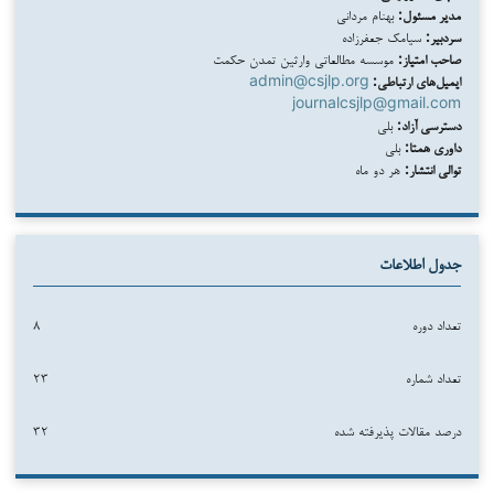
مدیر مسئول:
بهنام مردانی
سردبیر:
سیامک جعفرزاده
صاحب امتیاز:
موسسه مطالعاتی وارثین تمدن حکمت
ایمیل‌های ارتباطی:
admin@csjlp.org
journalcsjlp@gmail.com
دسترسی آزاد:
بلی
داوری همتا:
بلی
توالی انتشار:
هر دو ماه
جدول اطلاعات
تعداد دوره
۸
تعداد شماره
۲۳
درصد مقالات پذیرفته شده
۳۲