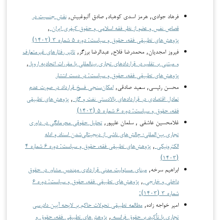
فرهاد جوادی, هرمز اسدی کوهباد, صادق آلبوغبیش,
نقش جنسیت در
قصاص نفس و عضو از نظر فقه اسلامی و حقوق کیفری ایران
,
پژوهش‌های تطبیقی فقه، حقوق و سیاست: دوره ۵ شماره ۳ (۱۴۰۲)
فیروز امجدیان, محمدرضا فلاح, عبدالرضا برزگر,
تاثیر رفتارهای غیرمتعارف
و مبتنی بر تقلب در قراردادهای تجاری بین­المللی با مقررات اتحادیه اروپا
,
پژوهش‌های تطبیقی فقه، حقوق و سیاست: در دست انتشار
محسن رئیسی, سعید صادقی,
امکان‌سنجی فسخ قرارداد در صورت عدم
تعادل اقتصادی در قراردادهای بالادستی نفت و گاز
,
پژوهش‌های تطبیقی
فقه، حقوق و سیاست: دوره ۶ شماره ۵ (۱۴۰۳)
غلامحسین عاشقی , سلمان علیپور,
تحلیل حقوقی محرمانگی در داوری
تجاری بین‌المللی؛ چالش‌های ناشی از دیجیتالی‌شدن اسناد و ادله
الکترونیکی
,
پژوهش‌های تطبیقی فقه، حقوق و سیاست: دوره ۶ شماره ۴
(۱۴۰۳)
ابراهیم سرخه,
مبنای مسئولیت مدنی قراردادی مهندس مشاور در حقوق
داخلی و خارجی
,
پژوهش‌های تطبیقی فقه، حقوق و سیاست: دوره ۶
شماره ۳ (۱۴۰۳):
امیر خواجه زاده,
مطالعه تطبیقی تحولات حاکم بر لایحه آیین دادرسی
تجاری با تأکید بر حقوق فرانسه
,
پژوهش‌های تطبیقی فقه، حقوق و