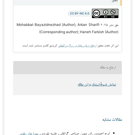
مجوز
CC BY-NC 4.0
حق نشر ۲۰۲۵ Mohabbat Bayazidnezhad (Author); Arkan Sharifi
(Corresponding author); Haneh Farkish (Author)
این اثر تحت مجوز
ارجاع - غیر تجاری ۴.۰ بین‌المللی
کریتیو کامنز منتشر شده است.
ارجاع به مقاله
نمایش شیوهٔ استناد به این مقاله
مقالات مشابه
ایرج احمدی راد, معین صباحی گراغانی, طبیه بلوردی,
معیارهای فقهی