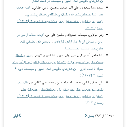
پژوهش‌های تطبیقی فقه، حقوق و سیاست: در دست انتشار
سیده زهرا سجادی, علی اکبر عارف, محسن زارعی جلیانی,
رابطه حجاب
مصونیت­ساز و حقوق شهروندی اسلامی با نگاهی به قانون اساسی
,
پژوهش‌های تطبیقی فقه، حقوق و سیاست: دوره ۷ شماره ۴ (۱۴۰۴):
زمستان ۱۴۰۴
زهرا مولایی, سیامک جعفرزاده, سلمان علی پور,
لایحه تملک اراضی در
ایران و تعارض آن با اصل آزادی قراردادی
,
پژوهش‌های تطبیقی فقه،
حقوق و سیاست: در دست انتشار
رضا حاجی آقا بزرگی, علی بابایی مهر, رضا نصیری لاریمی,
نوسازی اعمال
نظارت مالی بر قوه مجریه از دیدگاه قوانین و مقررات با تاکید بر کارآمدی در
مقابله با فساد اداری
,
پژوهش‌های تطبیقی فقه، حقوق و سیاست: دوره ۶
شماره ۳ (۱۴۰۳):
علی‏ اصغر رضایی, حجت‏ اله ابراهیمیان, محمدعلی کفایی‏ فر,
نظارت بر
دادرسی مراجع رسیدگی اداری شهرداری و راهکارهای رفع چالش‌ها
,
پژوهش‌های تطبیقی فقه، حقوق و سیاست: دوره ۷ شماره ۴ (۱۴۰۴):
زمستان ۱۴۰۴
۱۱-۲۰ از ۳۹۷
بعدی
قبلی