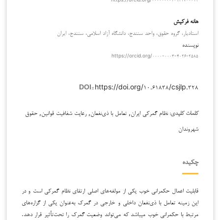
هانه فرکیش
استادیار، گروه حقوق، واحد سنندج، دانشگاه آزاد اسلامی، سنندج، ایران
نویسنده
https://orcid.org/۰۰۰۰-۰۰۰۳-۴۰۲۶-۲۵۸۵
https://doi.org/۱۰.۶۱۸۳۸/csjlp.۳۲۸
DOI::
نظام گمرکی ایران, تعامل با ذی‌نفعان, رعایت شفافیت قوانین, حقوق
کلمات کلیدی:
شهروندان
چکیده
قابلیت اعمال حکمرانی خوب یکی از مولفه‌های اصلی ارتقای نظام گمرکی است و در
این زمینه تعامل با ذی‌نفعان داخلی و خارجی در گمرک به‌عنوان یکی از گزاره‌های
مرتبط با حکمرانی خوب می­باشد که می‌تواند وضعیت گمرک را تحت‌تأثیر قرار دهد.