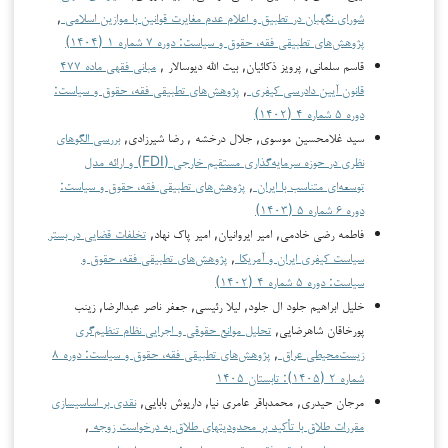
شورای نگهبان در تطبیق و اعلام عدم مغایرت قوانین با موازین اسلامی
,
پژوهش‌های تطبیقی فقه، حقوق و سیاست: دوره ۷ شماره ۱ (۱۴۰۴)
قاسم سلمانی, پرویز ذکائیان, بیت الله دیوسالار ,
مبانی فقهی ماده ۴۷۷
قانون آیین دادرسی کیفری
,
پژوهش‌های تطبیقی فقه، حقوق و سیاست:
دوره ۵ شماره ۴ (۱۴۰۲)
سید غلامحسین موسوی, جلال درخشه , رضا شیرزادی,
بررسی الگوهای
نظری در حوزه سرمایه‌گذاری مستقیم خارجی (FDI) و ارائه مدل
توسعه‌ای متناسب با ایران
,
پژوهش‌های تطبیقی فقه، حقوق و سیاست:
دوره ۶ شماره ۵ (۱۴۰۳)
فاطمه رضی خادمی, امیر ایروانیان, امیر پاک نهاد,
تخلفات قضایی در بستر
سیاست کیفری ایران و آمریکا
,
پژوهش‌های تطبیقی فقه، حقوق و
سیاست: دوره ۵ شماره ۴ (۱۴۰۲)
خلیل ابراهیم جلود ال جلود, لیلا رئیسی, جعفر ناصر عبدالرضا, زینب
پورخاقان شاهرضایی,
تحلیل موانع حقوقی و اجرایی نظام تنظیم‌گری
زیست‌محیطی عراق
,
پژوهش‌های تطبیقی فقه، حقوق و سیاست: دوره ۸
شماره ۲ (۱۴۰۵): تابستان ۱۴۰۵
مرجان حیدری, محمدباقر عامری نیا, داریوش بابایی,
نقدی بر اساسی­سازی
مقررات طلاق با تأکید بر محدودیت­های طلاق به درخواست زوجه
,