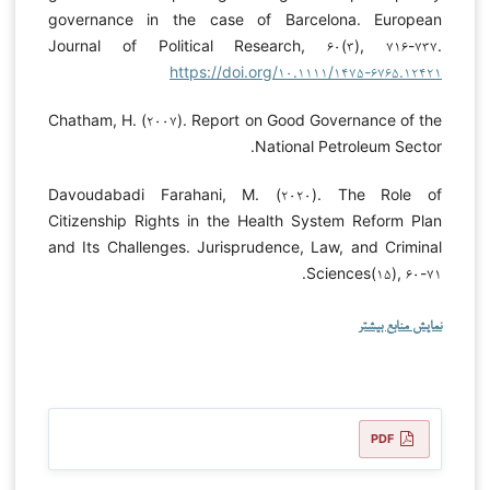
governance in the case of Barcelona. European
Journal of Political Research, ۶۰(۳), ۷۱۶-۷۳۷.
https://doi.org/۱۰.۱۱۱۱/۱۴۷۵-۶۷۶۵.۱۲۴۲۱
Chatham, H. (۲۰۰۷). Report on Good Governance of the
National Petroleum Sector.
Davoudabadi Farahani, M. (۲۰۲۰). The Role of
Citizenship Rights in the Health System Reform Plan
and Its Challenges. Jurisprudence, Law, and Criminal
Sciences(۱۵), ۶۰-۷۱.
نمایش منابع بیشتر
PDF