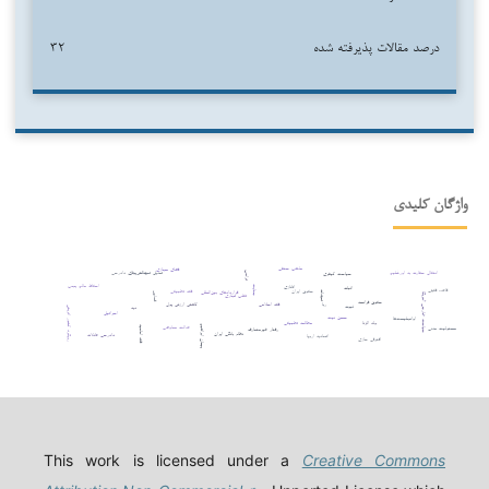
درصد مقالات پذیرفته شده
۳۲
واژگان کلیدی
مذهب حنفی
فضای مجازی
انتقال سفارت به اورشلیم
تعدیل تعهدات پولی
چالش های دادرسی
سیاست کیفری
ترامپ
اسقاط مالم یجب
اتانازی
اثبات
جنایت
قاعده فقهی
حقوق ایران
فقه تطبیقی
قراردادهای بین‌المللی
تعهدات
قصاص
سیاست خارجی آمریکا
تقلب تجاری
حقوق فرانسه
فقه اسلامی
کاهش ارزش پول
ربا
ثبوت
دیه
رویکرد کشور اتریش
اسرائیل
حسن نیت
اوانجلیست‌ها
ولد الزنا
مطالعه تطبیقی
عدالت معاوضی
پیمان ابراهیم
فقه امامیه
مسئولیت مدنی
رفتار غیرمتعارف
نظام بانکی ایران
دادرسی عادلانه
اتحادیه اروپا
افترقی سازی
This work is licensed under a
Creative Commons