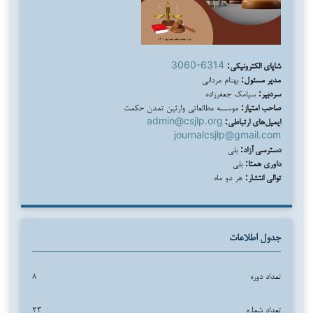
شاپای الکترونیکی:
3060-6314
مدیر مسئول:
بهنام مردانی
سردبیر:
سیامک جعفرزاده
صاحب امتیاز:
موسسه مطالعاتی وارثین تمدن حکمت
ایمیل‌های ارتباطی:
admin@csjlp.org
journalcsjlp@gmail.com
دسترسی آزاد:
بلی
داوری همتا:
بلی
توالی انتشار:
هر دو ماه
جدول اطلاعات
تعداد دوره
۸
تعداد شماره
۲۳