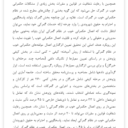
همچنین با رعایت شفافیت در قوانین و مقررات بخش زیادی از مشکلات حکمرانی
خوب در گمرک حل می‌شود که این گویه بخشی از چالش‌های مطرح شده در نظام
حکمرانی خوب در گمرک است. علاوه بر این چنانچه بخش گمرک بتواند پاسخگویی
و احترام به حقوق شهروندی را وارد چرخه ارائه خدمات گمرکی خود نماید، می‌توان
انتظار داشت که اعمال حکمرانی خوب در نظام گمرکی ایران بتواند به‌خوبی موانع
مدیریتی و حقوقی را بر طرف کرده و قابلیت اعمال حکمرانی خوب را تقویت نماید. با
این رویکرد هدف اصلی این تحقیق تعیین اثرگذاری اعمال مولفه‌های حکمرانی خوب
در نظام گمرکی با استفاده از
روش آمیخته؛ کیفی - کمی است. در بخش کیفی
پژوهش و در راستای تعیین معیارها از تکنیک دلفی (مصاحبه چند مرحله‌ای با
خبرگان) و برای بررسی اثرگذاری معیارها از رویکرد رگرسیون استفاده شده است. ابزار
گردآوری داده­ها شامل مصاحبه و پرسش‌نامه محقق ساخته است. جامعه آماری این
پژوهش در مرحله کیفی شامل خبرگان و در بخش کمی ۲۶۰ نفر از کارکنان و
متخصصین در بخش‌های مدیریت و اجرایی در گمرکات است که براساس روش
نمونه‌گیری ساده تصادفی انتخاب شدند. یافته‌های پژوهش نشان داد که تعامل با
ذی‌نفعان داخلی تا ۳۳ درصد و تعامل با ذی‌نفعان خارجی تا ۴۵ درصد تأثیر مثبت و
معنی‌دار بر روی اعمال حکمرانی خوب در نظام گمرکی را نشان داد. همچنین رعایت
شفافیت قوانین و مقررات می‌تواند تا ۲۰ درصد اثر مثبت و معنی‌داری بر روی اعمال
حکمرانی خوب در نظام گمرکی ایجاد نماید. پاسخگویی و احترام به حقوق شهروندان
نیز ضریب اثرگذاری برابر با ۰.۴۵ بر روی اعمال حکمرانی خوب در نظام گمرکی ایران