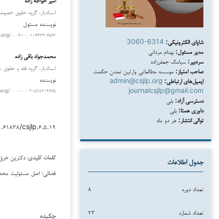
استادیار، گروه حقوق خصوصی، 
نویسنده مسئول
d.org/۰۰۰۹-۰۰۰۱-۶۴۳۴-۶۵۶۷
شاپای الکترونیکی:
3060-6314
مدیر مسئول:
بهنام مردانی
محمدجواد باقی زاده
سردبیر:
سیامک جعفرزاده
استادیار، گروه فقه و حقوق ، 
صاحب امتیاز:
موسسه مطالعاتی وارثین تمدن حکمت
نویسنده
ایمیل‌های ارتباطی:
admin@csjlp.org
journalcsjlp@gmail.com
.org/۰۰۰۰-۰۰۰۲-۵۲۸۲-۹۴۶۵
دسترسی آزاد:
بلی
داوری همتا:
بلی
توالی انتشار:
هر دو ماه
.۶۱۸۳۸/csjlp.۶.۵.۱۹
دکترین خرق 
کلمات کلیدی:
جدول اطلاعات
قضائی؛ اصل مسئولیت محد
تعداد دوره
۸
تعداد شماره
۲۳
چکیده