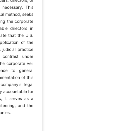
ers, directors, or
necessary. This
cal method, seeks
ing the corporate
ble directors in
ate that the U.S.
plication of the
 judicial practice
n contrast, under
the corporate veil
ence to general
mentation of this
 company's legal
ty accountable for
s, it serves as a
iteering, and the
anies.