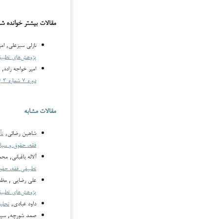
مقالات بیشتر خوانده ش
نازلی سبزعلی, ام
پژوهش‌های تطبیقی فقه، حقو
امیر خواجه زاده,
دوره ۷ شماره ۳ (۱۴۰۴)
مقالات مشابه
شاهین رضائی,
تأ
فقه، حقوق و سیاست: دوره ۸ شماره ۲ 
آلاله باغبانی, 
تطبیقی فقه، حقو
علی رضایی , مظفر
پژوهش‌های تطبیقی فقه
داود عبادی,
تحلی
صمد شورچه, سيد