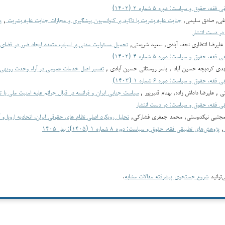
، حقوق و سیاست: دوره ۵ شماره ۲ (۱۴۰۲)
وغی, صادق سلیمی,
جنایت علیه بشریت با تاکید بر کنوانسیون پیشگیری و مجازات جنایت علیه بشریت
,
پ
ر دست انتشار
 علیرضا انتظاری نجف آبادی, سعید شریعتی,
تحمیل مسئولیت مدنی بر اسباب متعدد ایجاد ضرر در فضای
، حقوق و سیاست: دوره ۵ شماره ۴ (۱۴۰۲)
ی کردبچه حسین آباد , یاسر روستائی حسین آبادی ,
تفسیر اصل خدمات عمومی در آراء وحدت رویه‎ی دیوان عدالت اداری
، حقوق و سیاست: دوره ۶ شماره ۱ (۱۴۰۳)
 , علیرضا داداش زاده, بهنام قنبرپور ,
سیاست جنایی ایران و فرانسه در قبال جرائم علیه امنیت ملی با ت
ی فقه، حقوق و سیاست: در دست انتشار
 مجتبی نیکدوستی, محمد جعفری فشارکی,
تحلیل رویکرد اصلی نظام های حقوقی ایران، اتحادیه اروپا و
,
پژوهش‌های تطبیقی فقه، حقوق و سیاست: دوره ۸ شماره ۱ (۱۴۰۵): بهار ۱۴۰۵
توانید
شروع جستجوی پیشرفته مقالات مشابه
.