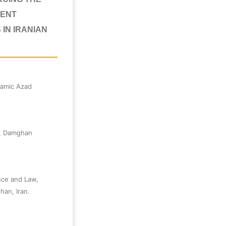
RCING THE
RENT
IN IRANIAN
lamic Azad
w, Damghan
nce and Law,
han, Iran.