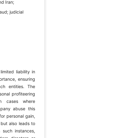
nd Iran;
aud; judicial
mited liability in
ortance, ensuring
ch entities. The
sonal profiteering
 in cases where
mpany abuse this
for personal gain,
 but also leads to
n such instances,