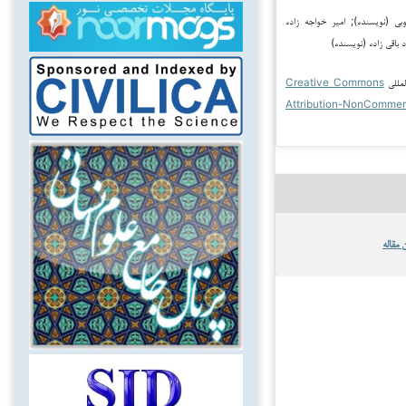
طمه یعقوبی (نویسنده); امیر خواجه زاده
باقی زاده (نویسنده)
لمللی
Creative Commons
Attribution-NonCommer
 مقاله