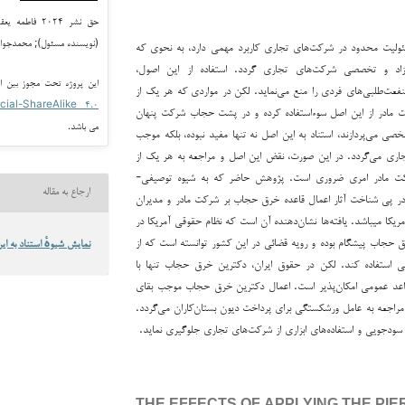
حق نشر ۲۰۲۴ فا
(نویسنده مسئول); محمدجواد 
ولیت محدود در شرکت‌های تجاری کاربرد مهمی دارد، به نحوی که
آزاد و تخصصی شرکت‌های تجاری گردد. استفاده از این اصول،
این پروژه تحت مجوز بین ا
ت‌طلبی‌های فردی را منع می‌نماید. لکن در مواردی که هر یک از
cial-ShareAlike ۴.۰
رکت مادر از این اصل سوءاستفاده کرده و در پشت حجاب شرکت پنهان
می باشد.
ی می‌پردازند، استناد به این اصل نه تنها مفید نبوده، بلکه موجب
جاری می‌گردد. در این صورت، نقض این اصل و مراجعه به هر یک از
شرکت مادر امری ضروری است. پژوهش حاضر که به شیوه توصیفی-
ارجاع به مقاله
 در پی شناخت آثار اعمال قاعده خرق حجاب بر شرکت مادر و مدیران
یکا می­باشد. یافته‌ها نشان‌دهنده آن است که نظام حقوقی آمریکا در
 حجاب پیشگام بوده و رویه قضائی در این کشور توانسته است که از
نمایش شیوهٔ استناد به این
ی استفاده کند. لکن در حقوق ایران، دکترین خرق حجاب تنها با
اعد عمومی امکان‌پذیر است. اعمال دکترین خرق حجاب موجب بقای
عه به عامل ورشکستگی برای پرداخت دیون بستان‌کاران می‌گردد.
د، سودجویی و استفاده‌های ابزاری از شرکت‌های تجاری جلوگیری نماید.