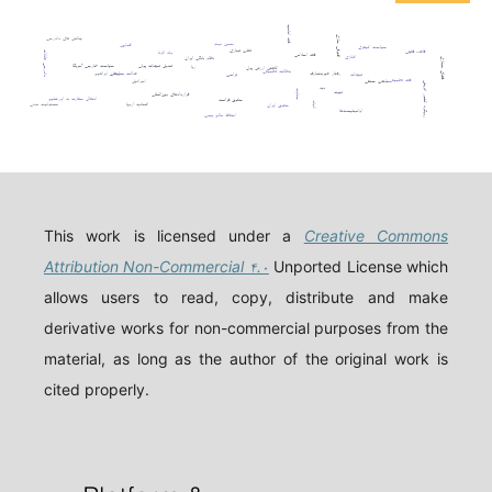
فقه امامیه
افترقی سازی
چالش های دادرسی
حسن نیت
قصاص
سیاست کیفری
تقلب تجاری
قاعده فقهی
ولد الزنا
دادرسی عادلانه
فقه اسلامی
اتانازی
نظام بانکی ایران
فضای مجازی
تعدیل تعهدات پولی
سیاست خارجی آمریکا
ربا
کاهش ارزش پول
مطالعه تطبیقی
رفتار غیرمتعارف
عدالت معاوضی
پیمان ابراهیم
تعهدات
ترامپ
فقه تطبیقی
مذهب حنفی
اسرائیل
رویکرد کشور اتریش
دیه
ثبوت
جنایت
قراردادهای بین‌المللی
انتقال سفارت به اورشلیم
حقوق فرانسه
اثبات
اتحادیه اروپا
مسئولیت مدنی
حقوق ایران
اوانجلیست‌ها
اسقاط مالم یجب
This work is licensed under a
Creative Commons
Attribution Non-Commercial ۴.۰
Unported License which
allows users to read, copy, distribute and make
derivative works for non-commercial purposes from the
material, as long as the author of the original work is
cited properly.