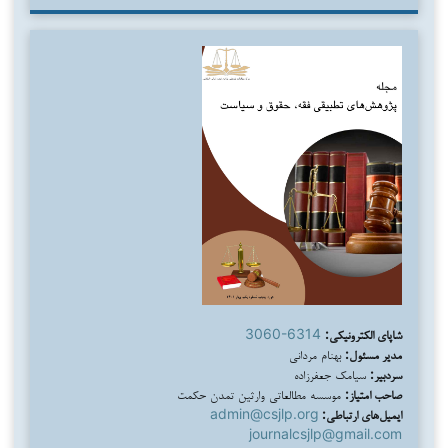
شاپای الکترونیکی:
3060-6314
مدیر مسئول:
بهنام مردانی
سردبیر:
سیامک جعفرزاده
صاحب امتیاز:
موسسه مطالعاتی وارثین تمدن حکمت
ایمیل‌های ارتباطی:
admin@csjlp.org
journalcsjlp@gmail.com