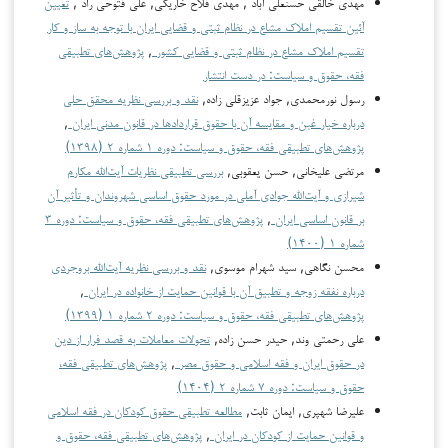
مهدی خالقی حسنعلی آباد , مهدی فلاح خاریکی, علی فتوحی راد ,
تعیین‌
آئین‌ تقسیم‌ املاك مشاع در نظام ثبتی‌ و قضایی‌ ایران با توجه‌ به‌ ساز و کار
تقسیم‌ املاك مشاع در نظام ثبتی‌ و قضایی‌ کشور
,
پژوهش‌های تطبیقی
فقه، حقوق و سیاست: در دست انتشار
رسول نورمحمدی, جواد عزیزقلی زاده,
نقد و بررسی نظریه محقق حلی
درباره خیار غبن و مقایسه آن با حقوق قراردادها در قانون مدنی ایران
,
پژوهش‌های تطبیقی فقه، حقوق و سیاست: دوره ۱ شماره ۲ (۱۳۹۸)
مرتضی علیخانی, حسن یعقوبی,
بررسی تطبیقی نظریات آیت‌الله مکارم
شیرازی و آیت‌الله جوادی آملی در مورد حقوق اساسی شهروندان و تأثیر آن
بر قانون اساسی ایران
,
پژوهش‌های تطبیقی فقه، حقوق و سیاست: دوره ۳
شماره ۱ (۱۴۰۰)
محسن نگاهی, سید شهرام موسوی,
نقد و بررسی نظریه آیت‌الله بروجردی
درباره نفقه زوجه و تطبیق آن با قوانین حمایت از خانواده در ایران
,
پژوهش‌های تطبیقی فقه، حقوق و سیاست: دوره ۲ شماره ۱ (۱۳۹۹)
علی رحمتی وند, حیدر حسن زاده,
تحولات معاملات به قصد فرار از دین
در حقوق ایران و فقه اسلامی و حقوق مصر
,
پژوهش‌های تطبیقی فقه،
حقوق و سیاست: دوره ۷ شماره ۲ (۱۴۰۴)
علیرضا شهپری, ایمان ثابت,
مطالعه تطبیقی حقوق کودکان در فقه اسلامی
و قوانین حمایت از کودکان در ایران
,
پژوهش‌های تطبیقی فقه، حقوق و