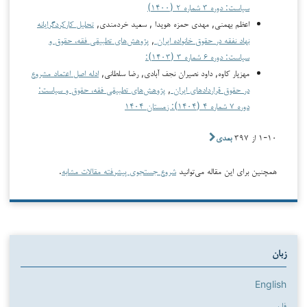
سیاست: دوره ۳ شماره ۲ (۱۴۰۰)
اعظم بهمنی, مهدی حمزه هویدا , سعید خردمندی,
تحلیل کارکردگرایانه
نهاد نفقه در حقوق خانواده ایران
,
پژوهش‌های تطبیقی فقه، حقوق و
سیاست: دوره ۶ شماره ۳ (۱۴۰۳):
مهزیار کاوه, داود نصیران نجف آبادی, رضا سلطانی,
ادله اصل اعتماد مشروع
در حقوق قراردادهای ایران
,
پژوهش‌های تطبیقی فقه، حقوق و سیاست:
دوره ۷ شماره ۴ (۱۴۰۴): زمستان ۱۴۰۴
۱-۱۰ از ۳۹۷
بعدی
همچنین برای این مقاله می‌توانید
شروع جستجوی پیشرفته مقالات مشابه
.
زبان
English
فارسی