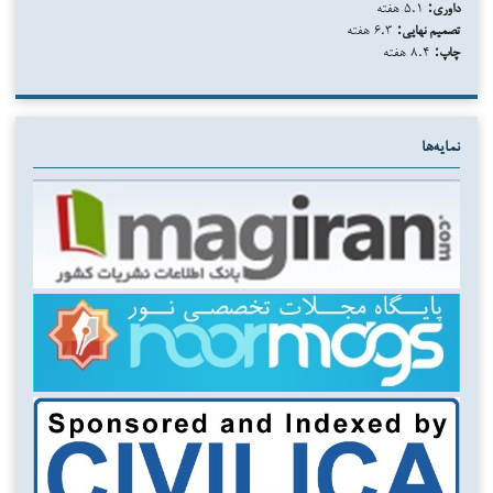
داوری:
۵.۱ هفته
تصمیم نهایی:
۶.۳ هفته
چاپ:
۸.۴ هفته
نمایه‌ها