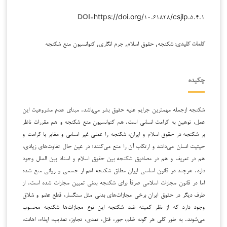
https://doi.org/۱۰.۶۱۸۳۸/csjlp.۵.۴.۱
DOI::
شکنجه, حقوق اسلام, جرم انگاری, کنوانسیون منع شکنجه
کلمات کلیدی:
چکیده
شکنجه ازجمله مهمترین جرایم علیه حقوق بشر می‌باشد. مبنای عدم مشروعیت این
عمل، توهین به کرامت انسانی است. هم کنوانسیون منع شکنجه و هم مقررات ناظر
بر شکنجه در حقوق اسلام و ایران، شکنجه را عملی غیر انسانی و مغایر با کرامت و
حیثیت انسان می‌دانند و ارتکاب آن را منع می‌کنند؛ در عین حال تفاوت‌های زیادی،
هم در تعریف و هم در مصادیق شکنجه بین حقوق اسلام و اسناد بین الملل وجود
دارد. هرچند در قانون اساسی ایران مطلق شکنجه اعم از جسمی و روانی منع شده
اما در قانون مجازات اسلامی صرفاً برای شکنجه بدنی تعیین مجازات شده است. از
طرف دیگر در حقوق ایران برخی مجازات‌های بدنی مثل سنگسار، قطع عضو و شلاق
وجود دارد که از نظر کمیته ضد شکنجه این نوع مجازات‌ها شکنجه محسوب
می‌شوند. به طور کلی هر گونه ظلم، جور، قتل، تعدی، تجاوز، تعذیب، ایذاء، اهانت،