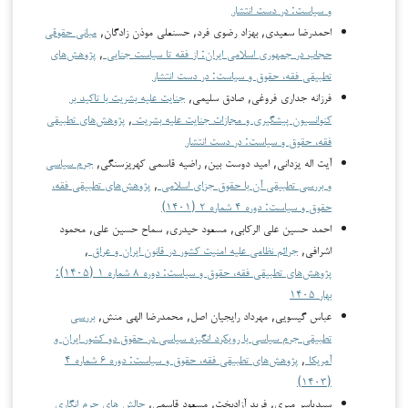
و سیاست: در دست انتشار
احمدرضا سعیدی, بهزاد رضوی فرد, حسنعلی موذن زادگان,
مبانی حقوقی
حجاب در جمهوری اسلامی ایران: از فقه تا سیاست جنایی
,
پژوهش‌های
تطبیقی فقه، حقوق و سیاست: در دست انتشار
فرزانه جداری فروغی, صادق سلیمی,
جنایت علیه بشریت با تاکید بر
کنوانسیون پیشگیری و مجازات جنایت علیه بشریت
,
پژوهش‌های تطبیقی
فقه، حقوق و سیاست: در دست انتشار
آیت اله یزدانی, امید دوست بین, راضیه قاسمی کهریزسنگی,
جرم سیاسی
و بررسی تطبیقی آن با حقوق جزای اسلامی
,
پژوهش‌های تطبیقی فقه،
حقوق و سیاست: دوره ۴ شماره ۲ (۱۴۰۱)
احمد حسین علی الرکابی, مسعود حیدری, سماح حسین علی, محمود
اشرافی,
جرائم نظامی علیه امنیت کشور در قانون ایران و عراق
,
پژوهش‌های تطبیقی فقه، حقوق و سیاست: دوره ۸ شماره ۱ (۱۴۰۵):
بهار ۱۴۰۵
عباس گیسویی, مهرداد رایجیان اصل, محمدرضا الهی منش,
بررسی
تطبیقی جرم سیاسی با رویکرد انگیزه سیاسی در حقوق دو کشور ایران و
آمریکا
,
پژوهش‌های تطبیقی فقه، حقوق و سیاست: دوره ۶ شماره ۴
(۱۴۰۳)
سیدیاسر میری, فرید آزادبخت, مسعود قاسمی,
چالش های جرم انگاری