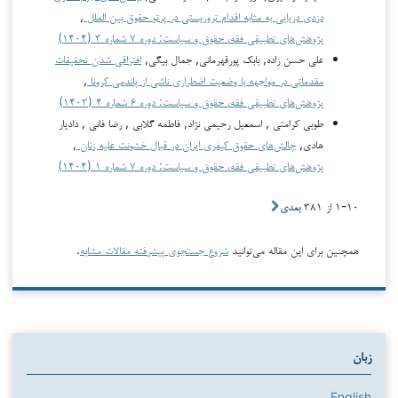
دزدی دریایی به مثابه اقدام تروریستی در پرتو حقوق بین الملل
,
پژوهش‌های تطبیقی فقه، حقوق و سیاست: دوره ۷ شماره ۳ (۱۴۰۴)
علی حسن زاده, بابک پورقهرمانی, جمال بیگی,
افتراقی شدن تحقیقات
مقدماتی در مواجهه با وضعیت اضطراری ناشی از پاندمی کرونا
,
پژوهش‌های تطبیقی فقه، حقوق و سیاست: دوره ۶ شماره ۴ (۱۴۰۳)
طوبی کرامتی , اسمعیل رحیمی نژاد, فاطمه گلابی , رضا فانی , دادیار
هادی,
چالش‌های حقوق کیفری ایران در قبال خشونت علیه زنان
,
پژوهش‌های تطبیقی فقه، حقوق و سیاست: دوره ۷ شماره ۱ (۱۴۰۴)
۱-۱۰ از ۳۸۱
بعدی
همچنین برای این مقاله می‌توانید
شروع جستجوی پیشرفته مقالات مشابه
.
زبان
English