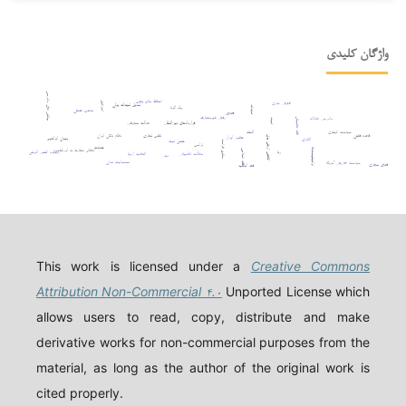
واژگان کلیدی
چالش های دادرسی
اسقاط مالم یجب
افترقی سازی
اسرائیل
تعدیل تعهدات پولی
تعهدات
ولد الزنا
مذهب حنفی
قصاص
رفتار غیرمتعارف
دادرسی عادلانه
فقه تطبیقی
ثبوت
قراردادهای بین‌المللی
عدالت معاوضی
سیاست کیفری
اثبات
تقلب تجاری
نظام بانکی ایران
قاعده فقهی
حقوق ایران
کاهش ارزش پول
پیمان ابراهیم
اتانازی
حسن نیت
حقوق فرانسه
ترامپ
جنایت
اوانجلیست‌ها
انتقال سفارت به اورشلیم
فقه اسلامی
ربا
رویکرد کشور اتریش
مطالعه تطبیقی
اتحادیه اروپا
دیه
مسئولیت مدنی
سیاست خارجی آمریکا
فضای مجازی
فقه امامیه
This work is licensed under a
Creative Commons
Attribution Non-Commercial ۴.۰
Unported License which
allows users to read, copy, distribute and make
derivative works for non-commercial purposes from the
material, as long as the author of the original work is
cited properly.