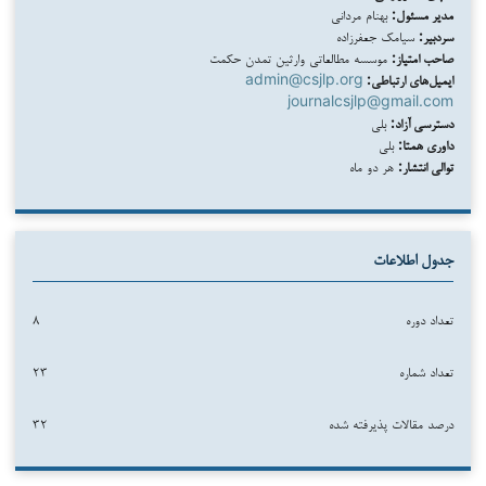
مدیر مسئول:
بهنام مردانی
سردبیر:
سیامک جعفرزاده
صاحب امتیاز:
موسسه مطالعاتی وارثین تمدن حکمت
ایمیل‌های ارتباطی:
admin@csjlp.org
journalcsjlp@gmail.com
دسترسی آزاد:
بلی
داوری همتا:
بلی
توالی انتشار:
هر دو ماه
جدول اطلاعات
تعداد دوره
۸
تعداد شماره
۲۳
درصد مقالات پذیرفته شده
۳۲