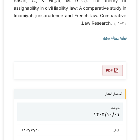
Ansari, A., & Hojjat, M. (۲۰۱۱). The theory of
assignability in civil liability law: A comparative study in
Imamiyah jurisprudence and French law. Comparative
Law Research, ۱, ۱-۲۱.
نمایش منابع بیشتر
PDF
گاه‌شمار انتشار
چاپ شده
۱۴۰۴/۱۰/۰۱
۱۴۰۳/۱۲/۲۰
ارسال