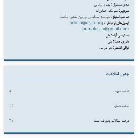
مدیر مسئول:
بهنام مردانی
سردبیر:
سیامک جعفرزاده
صاحب امتیاز:
موسسه مطالعاتی وارثین تمدن حکمت
ایمیل‌های ارتباطی:
admin@csjlp.org
journalcsjlp@gmail.com
دسترسی آزاد:
بلی
داوری همتا:
بلی
توالی انتشار:
هر دو ماه
جدول اطلاعات
تعداد دوره
۸
تعداد شماره
۲۳
درصد مقالات پذیرفته شده
۳۲