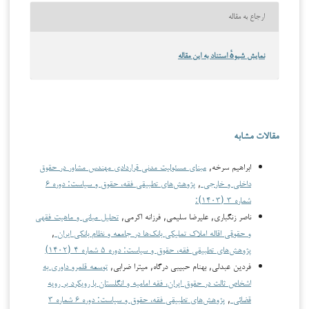
ارجاع به مقاله
نمایش شیوهٔ استناد به این مقاله
مقالات مشابه
ابراهیم سرخه,
مبنای مسئولیت مدنی قراردادی مهندس مشاور در حقوق
داخلی و خارجی
,
پژوهش‌های تطبیقی فقه، حقوق و سیاست: دوره ۶
شماره ۳ (۱۴۰۳):
ناصر زنگباری, علیرضا سلیمی, فرزانه اکرمی,
تحلیل مبانی و ماهیت فقهی
و حقوقی اقاله املاک تملیکی بانک‌ها در جامعه و نظام بانکی ایران
,
پژوهش‌های تطبیقی فقه، حقوق و سیاست: دوره ۵ شماره ۴ (۱۴۰۲)
فردین عبدلی, بهنام حبیبی درگاه, میترا ضرابی,
توسعه قلمرو داوری به
اشخاص ثالث در حقوق ایران، فقه امامیه و انگلستان با رویکرد بر رویه
قضائی
,
پژوهش‌های تطبیقی فقه، حقوق و سیاست: دوره ۶ شماره ۳