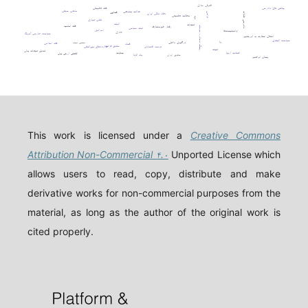
افترقی سازی
چالش های دادرسی
فقه تطبیقی
مذهب حنفی
عدالت معاوضی
قصاص
دادرسی عادلانه
ترامپ
نظام بانکی ایران
مطالعه تطبیقی
دیه
تقلب تجاری
اثبات
تعهدات
فقه امامیه
رفتار غیرمتعارف
ریسک مصادره سرمایه
ثبات سیاسی
اسرائیل
اوانجلیست‌ها
اتانازی
سیاست خارجی آمریکا
انتقال سفارت به اورشلیم
سیاست کیفری
ربا
حسن نیت
درگیری داخلی
فقه اسلامی
فساد
حقوق فرانسه
توسعه اقتصادی
قراردادهای بین‌المللی
ثبوت
تعدیل تعهدات پولی
اتحادیه اروپا
جنایت
کاهش ارزش پول
حقوق ایران
ولد الزنا
پیمان ابراهیم
This work is licensed under a
Creative Commons
Attribution Non-Commercial ۴.۰
Unported License which
allows users to read, copy, distribute and make
derivative works for non-commercial purposes from the
material, as long as the author of the original work is
cited properly.