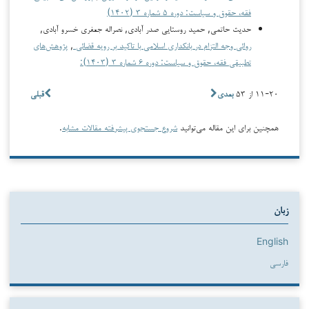
فقه، حقوق و سیاست: دوره ۵ شماره ۳ (۱۴۰۲)
حدیث حاتمی, حمید روستایی صدر آبادی, نصراله جعفری خسرو آبادی,
روائی وجه التزام در بانکداری اسلامی با تاکید بر رویه قضائی
,
پژوهش‌های
تطبیقی فقه، حقوق و سیاست: دوره ۶ شماره ۳ (۱۴۰۳):
۱۱-۲۰ از ۵۳
بعدی
قبلی
همچنین برای این مقاله می‌توانید
شروع جستجوی پیشرفته مقالات مشابه
.
زبان
English
فارسی