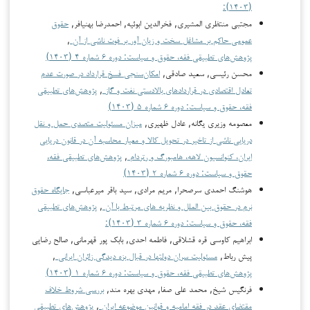
(۱۴۰۳):
مجتبی منتظری المشیری, فخرالدین ابوئیه, احمدرضا بهنیافر,
حقوق
عمومی حاکم بر مشاغل سخت و زیان آور بر فوت ناشی از آن
,
پژوهش‌های تطبیقی فقه، حقوق و سیاست: دوره ۶ شماره ۴ (۱۴۰۳)
محسن رئیسی, سعید صادقی,
امکان‌سنجی فسخ قرارداد در صورت عدم
تعادل اقتصادی در قراردادهای بالادستی نفت و گاز
,
پژوهش‌های تطبیقی
فقه، حقوق و سیاست: دوره ۶ شماره ۵ (۱۴۰۳)
معصومه وزیری یگانه, عادل ظهیری,
میزان مسئولیت متصدی حمل و نقل
دریایی ناشی از تاخیر در تحویل کالا و معیار محاسبه آن در قانون دریایی
ایران، کنوانسیون لاهه، هامبورگ و رتردام
,
پژوهش‌های تطبیقی فقه،
حقوق و سیاست: دوره ۶ شماره ۲ (۱۴۰۳)
هوشنگ احمدی سرصحرا, مریم مرادی, سید باقر میرعباسی,
جایگاه حقوق
نرم در حقوق بین الملل و نظریه های مرتبط با آن
,
پژوهش‌های تطبیقی
فقه، حقوق و سیاست: دوره ۶ شماره ۳ (۱۴۰۳):
ابراهیم کاوسی قره قشلاقی, فاطمه احدی, بابک پور قهرمانی, صالح رضایی
پیش رباط,
مسئولیت سران دولتها در قبال بزه دیدگی زائران ایرانی
,
پژوهش‌های تطبیقی فقه، حقوق و سیاست: دوره ۶ شماره ۱ (۱۴۰۳)
فرنگیس شیخ, محمد علی صفا, مهدی بهره مند,
بررسی شروط خلاف
مقتضای عقد در فقه امامیه و قوانین موضوعه ایران
,
پژوهش‌های تطبیقی