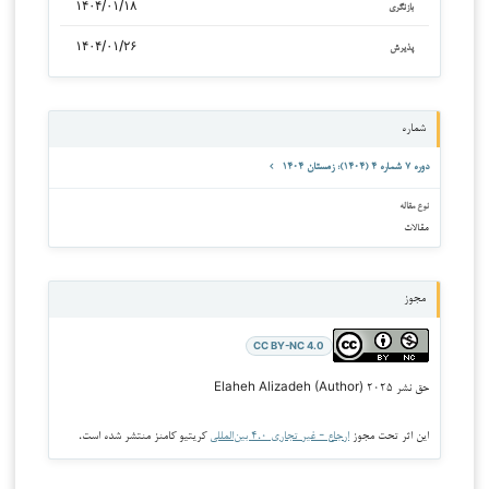
۱۴۰۴/۰۱/۱۸
بازنگری
۱۴۰۴/۰۱/۲۶
پذیرش
شماره
دوره ۷ شماره ۴ (۱۴۰۴): زمستان ۱۴۰۴
نوع مقاله
مقالات
مجوز
CC BY-NC 4.0
حق نشر ۲۰۲۵ Elaheh Alizadeh (Author)
این اثر تحت مجوز
ارجاع - غیر تجاری ۴.۰ بین‌المللی
کریتیو کامنز منتشر شده است.