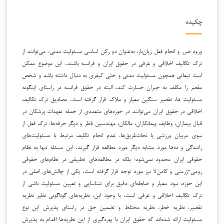
چکیده
ورود ضرر و انجام فعل زیان‌بار، به‌عنوان دو رکن اساسی مسئولیت مدنی، می‌توانند از
ترک تکالیف اخلاقی و عرفی در حقوق ایران و فرانسه باشند. این موضوع ممکن
است تبعاتی همچون مسئولیت مدنی و حتی کیفری به دنبال داشته باشد و شخص
مقصر را مکلف به جبران خسارت کند. البته در حقوق فرانسه در راستای اینگونه
مسئولیت ها، تقصیر سنگین معیار و ملاک قرار گرفته است. مصادیق ترک تکالیف
اخلاقی در حقوق ایران می‌توانند در حوزه‌های متعددی از جمله تعهدات پزشکان در
قبال بیماران، وظایف پیمانکاران، مالکان، مهندسین ناظر و دیگر حرفه‌ها، ترک فعل از
سوی مربیان ورزشی یا نجات‌غریق‌ها، عدم انجام تکلیف مرتبط با مسئولیت‌های
رانندگی و ده‌ها مورد مشابه دیگر مورد مطالعه قرار گیرند. این مسئله تنها به نظام
حقوقی ایران محدود نمی‌شود؛ بلکه در مطالعه‌های تطبیقی در نظام‌های حقوقی
رومی-ژرمنی و کامن‌لا نیز مورد توجه قرار گرفته است. یکی از چالش‌های اصلی در
این حوزه، نبود معیار و ضابطه‌ای دقیق برای شناسایی و تعیین مسئولیت ناشی از
ترک تکالیف اخلاقی و عرفی است. با وجود این، نظریه‌های گوناگونی نظیر نظریه
تقصیر، نظریه خطر، نظریه مختلط و تضمین حق در راستای پذیرش این نوع
مسئولیت ارائه شده‌اند که حقوق ایران با بهره‌گیری از این نظریه‌ها اقدام به پذیرش