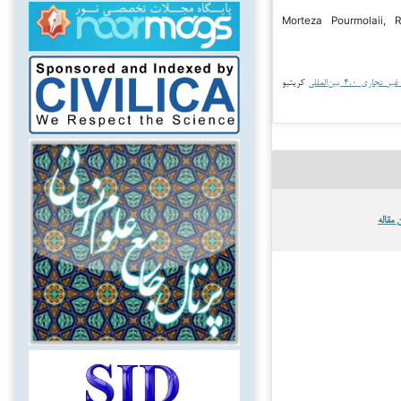
۲۰۲۵ Morteza Pourmolaii, Ramin
جاری ۴.۰ بین‌المللی
کریتیو
 مقاله