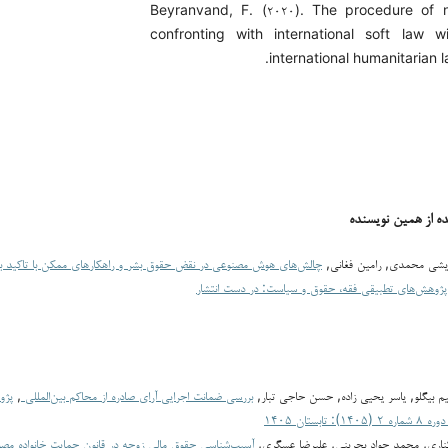
Beyranvand, F. (۲۰۲۰). The procedure of n
confronting with international soft law 
international humanitarian l
ده از همین نویسنده
ریشی محمدی, رامین فغانی,
چالش‌های هوش مصنوعی در نقض حقوق بشر و راهکارهای ممکن با تاکید بر 
پژوهش‌های تطبیقی فقه، حقوق و سیاست: در دست انتشار
بیگلو, یاسر یحیی زاده, حسن حاجی تبار,
بررسی ضمانت اجرایی آرای صادره از محاکم بین‌المللی
,
پژو
تابستان ۱۴۰۵
ناری, محمد جواد بحرینی, علیرضا عسگری,
آسیب‌شناسی حقوق مالی زوجه در قانون حمایت خانواده مصوب ۱