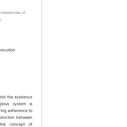
undamentals of
n.
execution
ind the existence
igious system is
ering adherence to
stinction between
the concept of