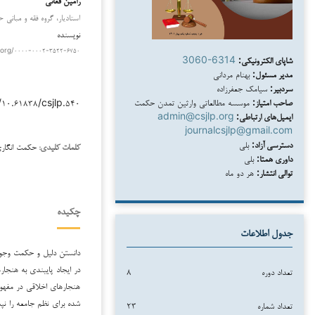
استادیار، گروه فقه و مبانی ح
نویسنده
.org/۰۰۰۰-۰۰۰۲-۳۵۲۲-۶۷۵۰
شاپای الکترونیکی:
3060-6314
مدیر مسئول:
بهنام مردانی
سردبیر:
سیامک جعفرزاده
صاحب امتیاز:
موسسه مطالعاتی وارثین تمدن حکمت
/۱۰.۶۱۸۳۸/csjlp.۵۴۰
ایمیل‌های ارتباطی:
admin@csjlp.org
journalcsjlp@gmail.com
دسترسی آزاد:
بلی
حکمت انگاری
کلمات کلیدی:
داوری همتا:
بلی
توالی انتشار:
هر دو ماه
چکیده
جدول اطلاعات
دانستن دلیل و حکمت وجود
در ایجاد پایبندی به هنجا
تعداد دوره
۸
هنجارهای اخلاقی در مفهوم
شده برای نظم جامعه را نپذ
تعداد شماره
۲۳