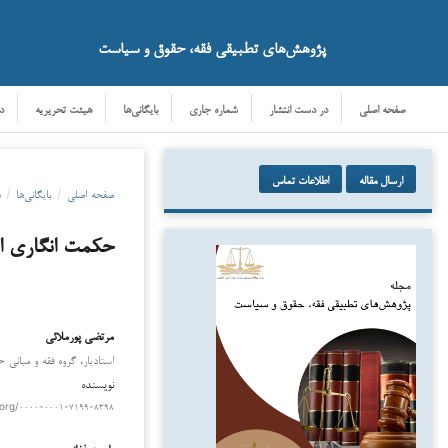
پژوهش‌های تطبیقی فقه، حقوق و سیاست
صفحه اصلی
در دست انتشار
شماره جاری
بایگانی‌ها
هیئت تحریریه
د
ارسال مقاله
اطلاعات تماس
صفحه اصلی
/
بایگانی‌ها
/
د
حکمت انگاری اح
مرتضی پورملائی
دانلود
استادیار، گروه فقه و مبانی ح
نویسنده
.org/۰۰۰۰-۰۰۰۱-۷۱۹۹-۸۳۹۸
رامین فغانی