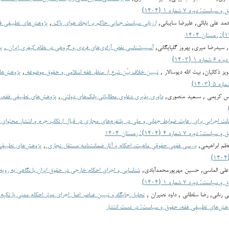
ت: دوره ۷ شماره ۱ (۱۴۰۴)
مد علی بابائی, علیرضا سایبانی,
ارزیابی سیاست جنایی حاکم بر ایجاد هوای پاک
,
پژوهش‌های تطبیقی ف
 سیدرضا میری, بهروز گلپایگانی,
آسیب‌شناسی نقض آزادی‌های فردی و گروهی در نظام کیفری ایران
,
پ
۱ (۱۴۰۳)
یز ذکائیان, بیت الله دیوسالار ,
تببین خلاف بیّن شرع از منظر فقه اسلامی و حقوق موضوعه
,
پژوهش‌ها
س کریمی , سـعید منصوری,
داوری پذیری دعاوی مطالباتی بانک‌های دولتی
,
نت اجرایی برای رعایت ضوابط جهانی و ملی در پلتفرم‌های مجازی در قبال ارتکاب جرم و انتشار محتوای
ه ۷ شماره ۴ (۱۴۰۴): زمستان ۱۴۰۴
عظم ابراهیمی,
بررسی فقهی حقوقی ماهیت، احکام و آثار ضمانت‌نامه مستقل تجاری
,
پژوهش‌های تطبیقی
علی الماسی, حسین مهرپورمحمدآبادی,
شناسایی و اجرای احکام خارجی در حقوق ایران با نگاهی به روی
ت: دوره ۷ شماره ۱ (۱۴۰۴)
رناني, رضا سلطاني , داود نصيران ,
تحلیل جایگاه و تبیین عناصر اصل اجرای موثر احکام مدنی با تکیه 
هش‌های تطبیقی فقه، حقوق و سیاست: در دست انتشار