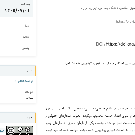
چاپ شده
قوق اسلامی، دانشگاه پیام نور، تهران، ایران.
۱۴۰۵/۰۷/۰۱
https://orcid
ارسال
بازنگری
https://doi.org
DOI::
پذیرش
, دلیل احکام, فرمالیسم, توجیه¬پذیری, ضمانت اجرا
شماره
در دست انتشار
نوع مقاله
مقالات
 هنجارها در هر نظام حقوقی، سیاسی، مذهبی، یک عامل بسیار مهم
رها از سوی اعضاء جامعه محسوب می­گردد. تفاوت هنجارهای حقوقی و
مجوز
 ضمانت اجرا می­باشد. چنانچه یکی از تابعان حقوق، هنجارهای وضع
یرد، با ضمانت اجرای پیش­بینی شده مواجه خواهد شد. اما باید توجه
4.0