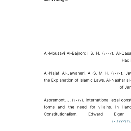
Al-Mousavi Al-Bajnordi, S. H. (۲۰۰۷). Al-Qasa
Hadi
Al-Najafi Al-Jawaheri, A.-S. M. H. (۲۰۲۰). J
the Explanation of Islamic Laws. Al-Nashar al
of Ja
Aspremont, J. (۲۰۱۷). International legal const
forms and the need for villains. In Han
Constitutionalism. Edward Elga
۱۰.۴۳۳۷/۹