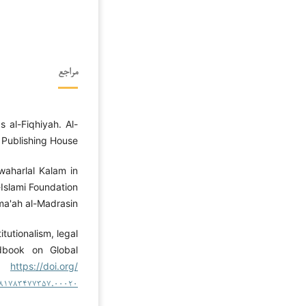
مراجع
s al-Fiqhiyah. Al-
 Publishing House.
awaharlal Kalam in
-Islami Foundation
ma'ah al-Madrasin.
itutionalism, legal
dbook on Global
r.
https://doi.org/
۷۸۱۷۸۳۴۷۷۳۵۷.۰۰۰۲۰