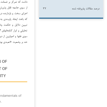
داشت که تمرکز بر ضمانت اج
از سوی جامعه قابل پذیرش 
درصد مقالات پذیرفته شده
۳۲
اجرای سخت و بازدارنده در
که باعث ایجاد پایبندی به 
تبیین دلایل و حکمت وضع
تحلیلی و ابزار کتابخانه­ا
سوی فقها و اصولیین از دیر
حد بر وضعیت «تعبدی بودن»
N OF
T OF
ITY
undamentals of
n.