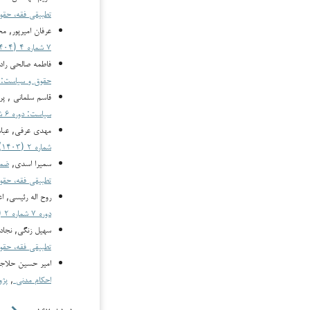
تطبیقی فقه، حقوق و سیاس
عرفان امیرپور, مح
۷ شماره ۴ (۱۴۰۴): زمستان ۱۴۰۴
فاطمه صالحی راد,
حقوق و سیاست: دوره ۶ شماره 
قاسم سلمانی , پرو
سیاست: دوره ۶ شماره ۵ (۱۴۰۳)
مهدی عرفی, عبا
شماره ۲ (۱۴۰۳)
سمیرا اسدی,
ضما
تطبیقی فقه، حقوق و سیاست: دور
روح اله رئیسی, ا
دوره ۷ شماره ۲ (۱۴۰۴)
سهیل زنگی, نجاد
تطبیقی فقه، حقوق و سیاس
امير حسين حلاجي 
احکام مدنی
,
پژو