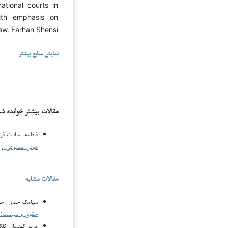
ational courts in
with emphasis on
aw. Farhan Shensi.
نمایش منابع بیشتر
مقالات بیشتر خوانده ش
فاطمه السادات ق
هوش مصنوعی
,
مقالات مشابه
سیامک جدی رحیم 
حقوق و سیاست: دوره ۸ شماره ۲ (۱۴۰۵): 
مریم کهنسال کلک