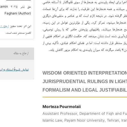
را برای ایجاد پایبندی به هنجارها از سوی قانون­گذار تا آستانه خاصی
حق نشر 
می­باشد و همه هنجارها این ظرفیت را ندارند که برای آن‌ها ضمانت
Faghani (Author)
نظر گرفته شود. در نتیجه لازم است که بر عناصر و متغیرهای دیگری
هنجارها می­شود، تمرکز کرد. یکی از مؤثرترین عوامل در این زمینه،
این اثر تحت مجوز
ارجاع - غیر ت
 هنجارها می­باشد. یافته­های پژوهش حاضر که با روش توصیفی،
کامنز منتشر شده است.
ی گردآوری شده است نشان می­دهد که، حکمت انگاری در احکام فقهی از
باز مدنظر قرار داشته است؛ اما در فضای احکام عبادی، تأکید بیش از
 باعث می­گردد که میزان پایبندی به احکام مزبور کاهش یابد.
ارجاع به مقاله
نمایش شیوهٔ استناد به این
WISDOM-ORIENTED INTERPRETATIO
JURISPRUDENTIAL RULINGS IN LIGH
FORMALISM AND LEGAL JUSTIFIABIL
Morteza Pourmolaii
Assistant Professor, Department of Fiqh and F
Islamic Law, Payam Noor University, Tehran, Ira