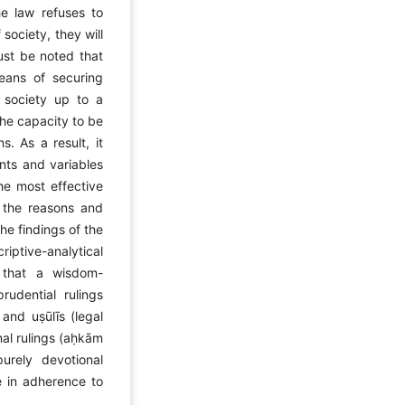
the law refuses to
society, they will
ust be noted that
eans of securing
 society up to a
the capacity to be
s. As a result, it
nts and variables
he most effective
f the reasons and
e findings of the
tive-analytical
 that a wisdom-
rudential rulings
and uṣūlīs (legal
nal rulings (aḥkām
urely devotional
e in adherence to