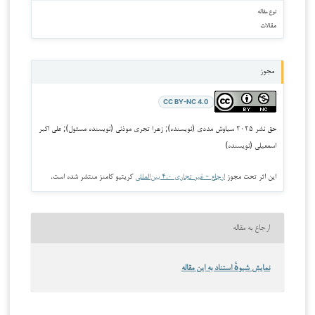
نوع مقاله
مقالات
مجوز
CC BY-NC 4.0
حق نشر ۲۰۲۵ سیاوش مددی (نویسنده); زهرا تجری موذنی (نویسنده مسئول); علی اکبر
اسمعیلی (نویسنده)
این اثر تحت مجوز
ارجاع - غیر تجاری ۴.۰ بین‌المللی
کریتیو کامنز منتشر شده است.
ارجاع به مقاله
نمایش شیوهٔ استناد به این مقاله