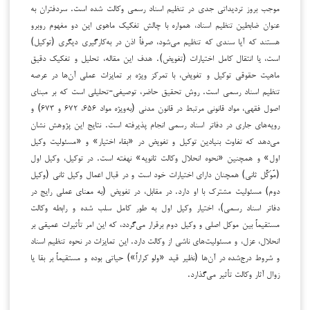
موجب بروز تردیداتی جدی در تنظیم اسناد رسمی وکالت شده است. سردفتران به
عنوان ضابطین تنظیم اسناد، همواره با چالش تفکیک ماهوی این دو مفهوم روبرو
هستند که آیا سندی که تنظیم می‌شود، صرفاً اذن در به‌کارگیری دیگری (توکیل)
است، یا انتقال کامل اختیارات (تفویض). هدف این مقاله، تحلیل و تفکیک دقیق
ماهیت حقوقی توکیل و تفویض، با تمرکز ویژه بر تمایزات عملی آن‌ها در عرصه
تنظیم اسناد رسمی است. روش تحقیق حاضر، توصیفی-تحلیلی است که بر مبنای
اصول فقهی، مواد قانونی مرتبط در قانون مدنی (به‌ویژه مواد ۶۵۶، ۶۷۲ و ۶۷۳) و
رویه‌های جاری در دفاتر اسناد رسمی انجام پذیرفته است. نتایج این پژوهش نشان
می‌دهد که تفاوت بنیادین توکیل و تفویض در «بقاء اختیار» و «مسئولیت وکیل
اول» و همچنین «نحوه انحلال وکالت ثانویه» نهفته است. در توکیل، وکیل اول
(مُوَکِّل ثانی) همچنان دارای اختیارات خود است و در قبال اعمال وکیل ثانی (وکیل
دوم) مسئولیت مشترک با او دارد. در مقابل، در تفویض (به معنای عملی رایج در
دفاتر اسناد رسمی)، اختیار وکیل اول به طور کامل سلب شده و رابطه وکالت
مستقیماً بین موکل اصلی و وکیل دوم برقرار می‌گردد، که این امر تأثیرات عمیقی بر
انحلال، عزل، و مسئولیت‌های ناشی از وکالت دارد. این تمایزات در نحوه تنظیم اسناد
و شروط درج‌شده در آن‌ها (نظیر قید «ولو کراراً») حیاتی بوده و مستقیماً بر بقا یا
زوال آثار وکالت تأثیر می‌گذارد.