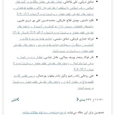
صادق دریایی, تقی باباخانی,
تحلیل تطبیقی حقوق مالکیت در کشورهای
اسلامی و غیر اسلامی با استفاده از نظریات جان لاک و علامه طباطبایی
,
پژوهش‌های تطبیقی فقه، حقوق و سیاست: دوره ۴ شماره ۲ (۱۴۰۱)
فائزه دانشور, مهدی فلاح خاریکی, محمدحسین تقی پور درزی نقیبی,
پیامدهای اقتصادی پیوستن ایران به کنوانسیون آپوستیل
,
پژوهش‌های
تطبیقی فقه، حقوق و سیاست: دوره ۸ شماره ۲ (۱۴۰۵): تابستان ۱۴۰۵
فرزانه جداری فروغی, صادق سلیمی,
جنایت علیه بشریت با تاکید بر
کنوانسیون پیشگیری و مجازات جنایت علیه بشریت
,
پژوهش‌های تطبیقی
فقه، حقوق و سیاست: در دست انتشار
نادر فولاد پنجه, یوسف مولایی, عادل عباسی,
تحلیل و تبیین اصول و
مبانی استرداد اموال
,
پژوهش‌های تطبیقی فقه، حقوق و سیاست: دوره ۷
شماره ۳ (۱۴۰۴)
علی روحانی‏ زاده, رحیم وکیل‏ زاده, یعقوب پورجمال,
بررسی فقهی کاربرد
قاعده فراغ در حقوق کیفری
,
پژوهش‌های تطبیقی فقه، حقوق و سیاست:
در دست انتشار
۱۱-۲۰ از ۲۳۲
بعدی
قبلی
همچنین برای این مقاله می‌توانید
شروع جستجوی پیشرفته مقالات مشابه
.