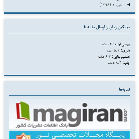
دوره ۱ (۱۳۹۸)
میانگین زمان از ارسال مقاله تا
بررسی اولیه:
۳ هفته
داوری:
۵.۱ هفته
تصمیم نهایی:
۶.۳ هفته
چاپ:
۸.۴ هفته
نمایه‌ها