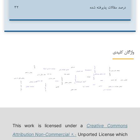
درصد مقالات پذیرفته شده
۳۲
واژگان کلیدی
اتانازی
اسرائیل
فضای مجازی
کاهش ارزش پول
سیاست خارجی آمریکا
تعدیل تعهدات پولی
اوانجلیست‌ها
اسقاط مالم یجب
فقه تطبیقی
پیمان ابراهیم
قراردادهای بین‌المللی
حسن نیت
ولد الزنا
نظام بانکی ایران
حقوق ایران
حقوق فرانسه
تعهدات
چالش های دادرسی
مطالعه تطبیقی
تقلب تجاری
افترقی سازی
فقه امامیه
ثبوت
جنایت
فقه اسلامی
رویکرد کشور اتریش
رفتار غیرمتعارف
عدالت معاوضی
ربا
مذهب حنفی
دیه
دادرسی عادلانه
اثبات
ترامپ
اتحادیه اروپا
انتقال سفارت به اورشلیم
سیاست کیفری
قصاص
مسئولیت مدنی
قاعده فقهی
This work is licensed under a
Creative Commons
Attribution Non-Commercial ۴.۰
Unported License which