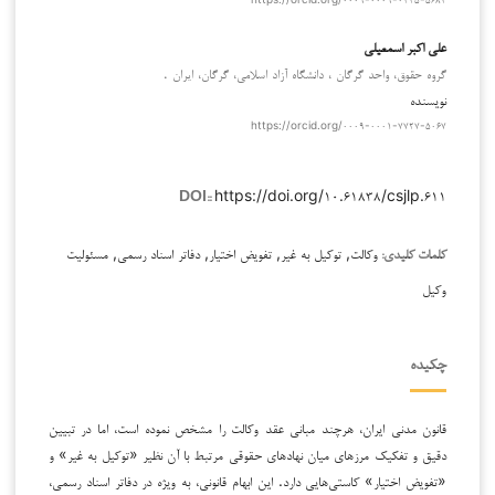
علی اکبر اسمعیلی
گروه حقوق، واحد گرگان ، دانشگاه آزاد اسلامی، گرگان، ایران .
نویسنده
https://orcid.org/۰۰۰۹-۰۰۰۱-۷۷۲۷-۵۰۶۷
https://doi.org/۱۰.۶۱۸۳۸/csjlp.۶۱۱
DOI::
وکالت, توکیل به غیر, تفویض اختیار, دفاتر اسناد رسمی, مسئولیت
کلمات کلیدی:
وکیل
چکیده
قانون مدنی ایران، هرچند مبانی عقد وکالت را مشخص نموده است، اما در تبیین
دقیق و تفکیک مرزهای میان نهادهای حقوقی مرتبط با آن نظیر «توکیل به غیر» و
«تفویض اختیار» کاستی‌هایی دارد. این ابهام قانونی، به ویژه در دفاتر اسناد رسمی،