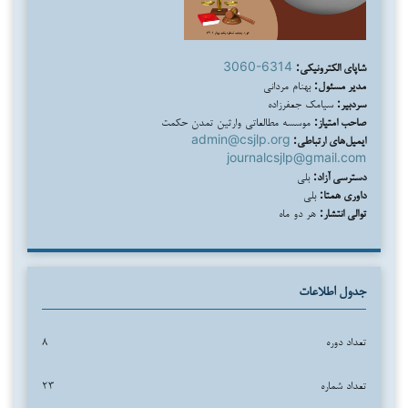
شاپای الکترونیکی:
3060-6314
مدیر مسئول:
بهنام مردانی
سردبیر:
سیامک جعفرزاده
صاحب امتیاز:
موسسه مطالعاتی وارثین تمدن حکمت
ایمیل‌های ارتباطی:
admin@csjlp.org
journalcsjlp@gmail.com
دسترسی آزاد:
بلی
داوری همتا:
بلی
توالی انتشار:
هر دو ماه
جدول اطلاعات
تعداد دوره
۸
تعداد شماره
۲۳