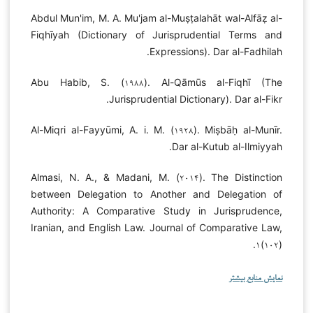
Abdul Mun'im, M. A. Mu'jam al-Muṣṭalahāt wal-Alfāẓ al-
Fiqhīyah (Dictionary of Jurisprudential Terms and
Expressions). Dar al-Fadhilah.
Abu Habib, S. (۱۹۸۸). Al-Qāmūs al-Fiqhī (The
Jurisprudential Dictionary). Dar al-Fikr.
Al-Miqri al-Fayyūmi, A. i. M. (۱۹۲۸). Miṣbāḥ al-Munīr.
Dar al-Kutub al-Ilmiyyah.
Almasi, N. A., & Madani, M. (۲۰۱۴). The Distinction
between Delegation to Another and Delegation of
Authority: A Comparative Study in Jurisprudence,
Iranian, and English Law. Journal of Comparative Law,
۱(۱۰۲).
نمایش منابع بیشتر