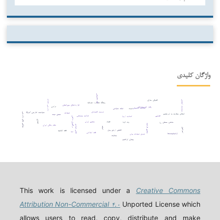
واژگان کلیدی
فقه تطبیقی
افترقی سازی
دادرسی عادلانه
سیاست کیفری
ریسک مصادره سرمایه
قراردادهای بین‌المللی
ترامپ
رفتار غیرمتعارف
مطالعه تطبیقی
ثبوت
ثبات سیاسی
توسعه اقتصادی
سیاست خارجی آمریکا
تعهدات
چالش های دادرسی
انتقال سفارت به اورشلیم
حسن نیت
قصاص
عدالت معاوضی
اتحادیه اروپا
درگیری داخلی
اتانازی
حقوق ایران
فساد
ولد الزنا
مذهب حنفی
ربا
حقوق فرانسه
نظام بانکی ایران
تقلب تجاری
اثبات
اسرائیل
کاهش ارزش پول
فقه امامیه
دیه
فقه اسلامی
اوانجلیست‌ها
تعدیل تعهدات پولی
جنایت
پیمان ابراهیم
This work is licensed under a
Creative Commons
Attribution Non-Commercial ۴.۰
Unported License which
allows users to read, copy, distribute and make