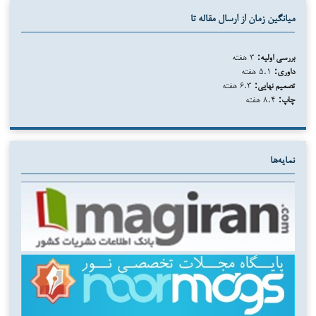
میانگین زمان از ارسال مقاله تا
بررسی اولیه:
۳ هفته
داوری:
۵.۱ هفته
تصمیم نهایی:
۶.۳ هفته
چاپ:
۸.۴ هفته
نمایه‌ها