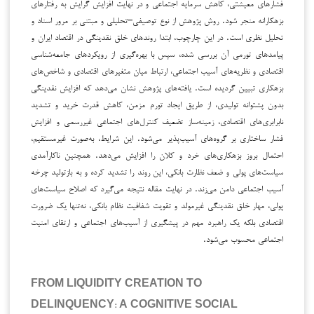
فشارهای معیشتی، کاهش سرمایه اجتماعی و در نهایت افزایش گرایش به رفتارهای
بزهکارانه منجر شود. روش پژوهش از نوع توصیفی–تحلیلی و مبتنی بر مرور اسناد و
تحلیل نظری است. در این چارچوب، ابتدا روندهای خلق نقدینگی در اقتصاد ایران و
پیامدهای تورمی آن بررسی شده، سپس با بهره‌گیری از رویکردهای جامعه‌شناسی
اقتصادی و نظریه‌های آسیب اجتماعی، ارتباط میان متغیرهای اقتصادی و شاخص‌های
بزهکاری تبیین گردیده است. یافته‌های پژوهش نشان می‌دهد که افزایش نقدینگی
بدون پشتوانه تولیدی، از طریق ایجاد تورم مزمن، کاهش قدرت خرید و تشدید
نابرابری‌های اقتصادی، زمینه‌ساز تضعیف کنترل‌های اجتماعی غیررسمی و افزایش
فشار ساختاری بر گروه‌های آسیب‌پذیر می‌شود. این شرایط، به‌صورت غیرمستقیم،
احتمال بروز بزهکاری‌های خرد و کلان را افزایش می‌دهد. همچنین ناکارآمدی
سیاست‌های پولی و ضعف نظارت بانکی، این روند را تشدید کرده و به بازتولید چرخه
آسیب اجتماعی دامن می‌زند. در نهایت مقاله نتیجه می‌گیرد که اصلاح سیاست‌های
پولی، مهار خلق نقدینگی غیرمولد و تقویت شفافیت نظام بانکی، نه‌تنها یک ضرورت
اقتصادی بلکه یک راهبرد مهم در پیشگیری از آسیب‌های اجتماعی و ارتقای امنیت
اجتماعی محسوب می‌شود.
FROM LIQUIDITY CREATION TO
DELINQUENCY: A COGNITIVE SOCIAL