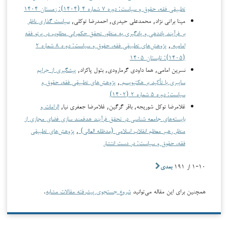
تطبیقی فقه، حقوق و سیاست: دوره ۷ شماره ۴ (۱۴۰۴): زمستان ۱۴۰۴
مینا براتی نژاد, محمدعلی حیدری, احمدرضا توکلی,
سیاست گذاری ناظر
بر فرآیند یاددهی و یادگیری به منظور تحقق حکمرانی مطلوب در پرتو فقه
امامیه
,
پژوهش‌های تطبیقی فقه، حقوق و سیاست: دوره ۸ شماره ۲
(۱۴۰۵): تابستان ۱۴۰۵
نسرین امامی, هما داودی گرمارودی, بتول پاکزاد,
پیشگیری از جرایم‌
سایبری با تأکید بر هکتیویسم
,
پژوهش‌های تطبیقی فقه، حقوق و
سیاست: دوره ۵ شماره ۲ (۱۴۰۲)
غلامرضا توکل شوریجه, باقر گرگین, غلامرضا جعفری نیا,
الزامات و
بایسته‌های جامعه شناسی در تحقق فرآیند هدفمند سازی فضای مجازی از
منظر رهبر معظم انقلاب اسلامی (مدظله العالی)
,
پژوهش‌های تطبیقی
فقه، حقوق و سیاست: در دست انتشار
۱-۱۰ از ۱۹۱
بعدی
همچنین برای این مقاله می‌توانید
شروع جستجوی پیشرفته مقالات مشابه
.