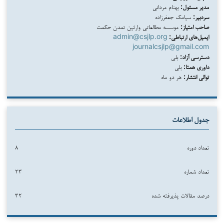
مدیر مسئول:
بهنام مردانی
سردبیر:
سیامک جعفرزاده
صاحب امتیاز:
موسسه مطالعاتی وارثین تمدن حکمت
ایمیل‌های ارتباطی:
admin@csjlp.org
journalcsjlp@gmail.com
دسترسی آزاد:
بلی
داوری همتا:
بلی
توالی انتشار:
هر دو ماه
جدول اطلاعات
تعداد دوره
۸
تعداد شماره
۲۳
درصد مقالات پذیرفته شده
۳۲