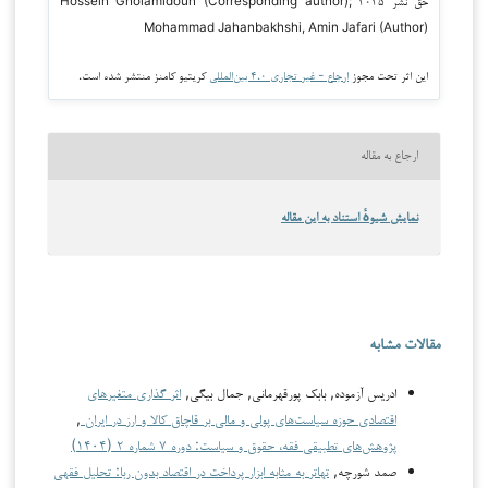
حق نشر ۲۰۲۵ Hossein Gholamidoun (Corresponding author);
Mohammad Jahanbakhshi, Amin Jafari (Author)
این اثر تحت مجوز
ارجاع - غیر تجاری ۴.۰ بین‌المللی
کریتیو کامنز منتشر شده است.
ارجاع به مقاله
نمایش شیوهٔ استناد به این مقاله
مقالات مشابه
ادریس آزموده, بابک پورقهرمانی, جمال بیگی,
اثر گذاری متغیرهای
اقتصادی حوزه سیاست‌های پولی و مالی بر قاچاق کالا و ارز در ایران
,
پژوهش‌های تطبیقی فقه، حقوق و سیاست: دوره ۷ شماره ۲ (۱۴۰۴)
صمد شورچه,
تهاتر به مثابه ابزار پرداخت در اقتصاد بدون ربا: تحلیل فقهی