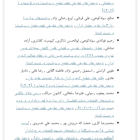
و حقوقی
,
پژوهش‌های تطبیقی فقه، حقوق و سیاست: دوره ۵ شماره ۱
(۱۴۰۲)
صالح سوادکوهی, علی قربانی, ایرج رضائی نژاد,
سیاست‌های مبارزه با
روان‌گردان‌ها در حقوق ایران
,
پژوهش‌های تطبیقی فقه، حقوق و سیاست:
در دست انتشار
رحیم فولادی سوادکوهی, ابوالحسن شاکری, کیومرث کلانتری, آزاده
صادقی,
تحلیل پیامدهای تقنینی و قضایی قانون کاهش مجازات حبس
تعزیری مصوب ۱۳۹۹ در پرتو سیاست حبس‌زدایی در نظام عدالت کیفری
ایران
,
پژوهش‌های تطبیقی فقه، حقوق و سیاست: در دست انتشار
طوبی کرامتی , اسمعیل رحیمی نژاد, فاطمه گلابی , رضا فانی , دادیار
هادی,
چالش‌های حقوق کیفری ایران در قبال خشونت علیه زنان
,
پژوهش‌های تطبیقی فقه، حقوق و سیاست: دوره ۷ شماره ۱ (۱۴۰۴)
محمد یعقوب رسولی, علیرضا سلطانی, کتایون سرلک,
بررسی دلایل ناکامی
سیاست‌های اقتصادی دولت افغانستان برای مبارزه با فقر و نابرابری در دوره
جمهوریت (۲۰۰۱-۲۰۲۱)
,
پژوهش‌های تطبیقی فقه، حقوق و سیاست:
در دست انتشار
محمدرضا کاری, حجت اله درویش پور , محمد علی خسروی ,
آسیب
شناسی فرآیند سیاستگذاری برنامه‌های توسعه اقتصادی در ج.ا.ایران
(مطالعه موردی: همسنجی دولت‌های خاتمی و احمدی نژاد)
,
پژوهش‌های