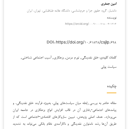
امین جعفری
دانشیار، گروه حقوق جزا و جرم‌شناسی، دانشگاه علامه طباطبایی، تهران، ایران
نویسنده
https://orcid.org/۰۰۰۹-۰۰۰۷-۸۰۰۴-۱۲۱۴
https://doi.org/۱۰.۶۱۸۳۸/csjlp.۶۹۸
DOI::
خلق نقدینگی, تورم مزمن, بزهکاری, آسیب اجتماعی شناختی,
کلمات کلیدی:
سیاست پولی
چکیده
مقاله حاضر به بررسی رابطه میان سیاست‌های پولی، به‌ویژه فرآیند خلق نقدینگی، و
پیامدهای اجتماعی-رفتاری آن در قالب افزایش انواع بزهکاری در جامعه ایران
می‌پردازد. هدف اصلی پژوهش، تبیین سازوکارهای اقتصادی–اجتماعی است که از
طریق آن‌ها رشد نامتوازن نقدینگی و ناکارآمدی نظام بانکی می‌تواند به تشدید