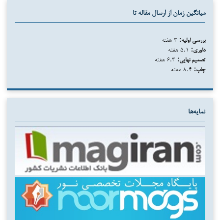
میانگین زمان از ارسال مقاله تا
بررسی اولیه:
۳ هفته
داوری:
۵.۱ هفته
تصمیم نهایی:
۶.۳ هفته
چاپ:
۸.۴ هفته
نمایه‌ها