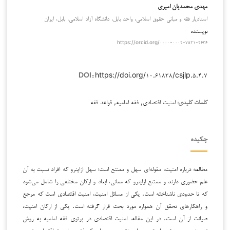
مهدی محمدیان امیری
استادیار فقه و مبانی حقوق اسلامی، واحد بابل، دانشگاه آزاد اسلامی، بابل، ایران
نویسنده
https://orcid.org/۰۰۰۰-۰۰۰۲-۷۵۲۱-۲۶۳۶
https://doi.org/۱۰.۶۱۸۳۸/csjlp.۵.۴.۷
DOI::
امنیت اقتصادی, فقه امامیه, قواعد فقه
کلمات کلیدی:
چکیده
مطالعه درباره امنیت، مقوله‌ای سهل و ممتنع است؛ سهل ازاینرو که افراد نسبت به آن
علم حضوری دارند و ممتنع ازاینرو که معانی، ابعاد و ارکان مختلفی را شامل می‌شود
که تا حدودی ناشناخته است. یکی از مسائل امنیت، امنیت اقتصادی است که مرجع
و راهکارهای تحقق آن همواره مورد بحث قرار گرفته است. یکی از ارکان امنیت،
صیانت از آن است. در این مقاله، امنیت اقتصادی در پرتوی فقه امامیه به روش
توصیفی بررسی شده است و به این نتیجه رسیده‌ایم که فقه به امنیت اقتصادی توجه