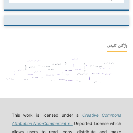
واژگان کلیدی
قاعده فقهی
انتقال سفارت به اورشلیم
چالش های دادرسی
ترامپ
کاهش ارزش پول
تعدیل تعهدات پولی
اتانازی
دیه
قصاص
فقه امامیه
اسرائیل
افترقی سازی
نظام بانکی ایران
فقه اسلامی
سیاست خارجی آمریکا
اسقاط مالم یجب
حقوق ایران
تقلب تجاری
فقه تطبیقی
حقوق فرانسه
مطالعه تطبیقی
ثبوت
مذهب حنفی
عدالت معاوضی
قراردادهای بین‌المللی
فضای مجازی
حسن نیت
اثبات
تعهدات
رفتار غیرمتعارف
اتحادیه اروپا
جنایت
ربا
رویکرد کشور اتریش
اوانجلیست‌ها
ولد الزنا
مسئولیت مدنی
پیمان ابراهیم
دادرسی عادلانه
سیاست کیفری
This work is licensed under a
Creative Commons
Attribution Non-Commercial ۴.۰
Unported License which
allows users to read, copy, distribute and make