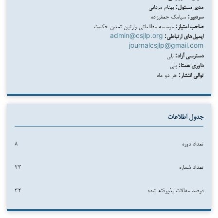
مدیر مسئول:
بهنام مردانی
سردبیر:
سیامک جعفرزاده
صاحب امتیاز:
موسسه مطالعاتی وارثین تمدن حکمت
ایمیل‌های ارتباطی:
admin@csjlp.org
journalcsjlp@gmail.com
دسترسی آزاد:
بلی
داوری همتا:
بلی
توالی انتشار:
هر دو ماه
جدول اطلاعات
تعداد دوره
۸
تعداد شماره
۲۳
درصد مقالات پذیرفته شده
۳۲