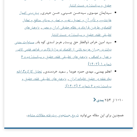
حقوق و سیاست: در دست انتشار
سیدایمان موسوی, سیدحسن حسینی, حسن حیدری,
پیش‌بینی اصول
هاردشیپ و تأثیر آن بر تعدیل، تغییر و تعذر بر مبنای منافع و تعادل
اقتصادی طرفین قرارداد در نظام حقوقی ایران و مصر
,
پژوهش‌های
تطبیقی فقه، حقوق و سیاست: در دست انتشار
سید امین خرام, ذوالفقار حق پرست, هرمز اسدی کوه باد,
مسئولیت مدنی
دولت در جبران هزینه ناشی از اقتصاد تورم‏زا با تاکید بر قواعد فقهی لاضرر
و عدل و انصاف
,
پژوهش‌های تطبیقی فقه، حقوق و سیاست: دوره ۶
شماره ۱ (۱۴۰۳)
اعظم بهمنی, مهدی حمزه هویدا , سعید خردمندی,
تحلیل کارکردگرایانه
نهاد نفقه در حقوق خانواده ایران
,
پژوهش‌های تطبیقی فقه، حقوق و
سیاست: دوره ۶ شماره ۳ (۱۴۰۳):
۱-۱۰ از ۲۵۴
بعدی
همچنین برای این مقاله می‌توانید
شروع جستجوی پیشرفته مقالات مشابه
.