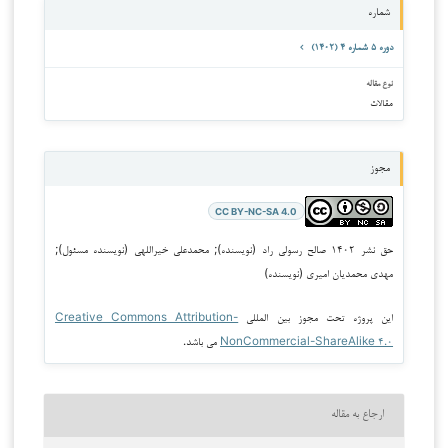
شماره
دوره ۵ شماره ۴ (۱۴۰۲)
نوع مقاله
مقالات
مجوز
CC BY-NC-SA 4.0
حق نشر ۱۴۰۲ صالح رسولی راد (نویسنده); محمدعلی خیراللهی (نویسنده مسئول);
مهدی محمدیان امیری (نویسنده)
این پروژه تحت مجوز بین المللی
Creative Commons Attribution-
NonCommercial-ShareAlike ۴.۰
می باشد.
ارجاع به مقاله