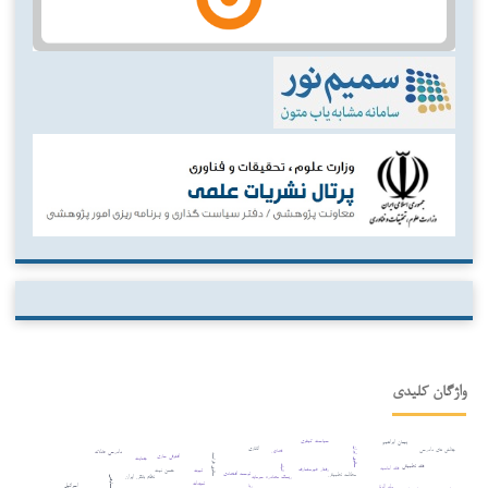
واژگان کلیدی
سیاست کیفری
پیمان ابراهیم
اتانازی
حقوق ایران
چالش های دادرسی
قصاص
دادرسی عادلانه
افترقی سازی
حقوق فرانسه
جنایت
فقه تطبیقی
اثبات
فقه امامیه
رفتار غیرمتعارف
ثبوت
حسن نیت
توسعه اقتصادی
مطالعه تطبیقی
نظام بانکی ایران
ریسک مصادره سرمایه
عدالت معاوضی
تعهدات
ربا
اسرائیل
ولد الزنا