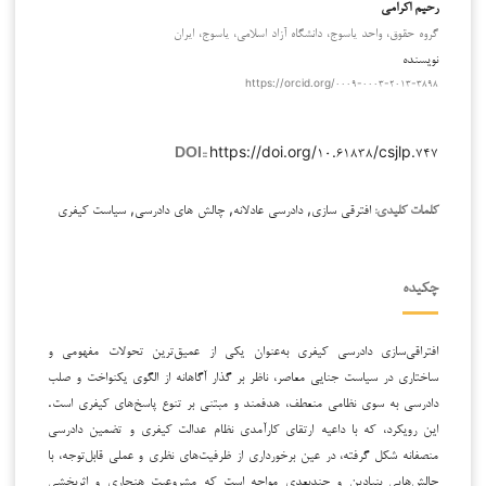
رحیم اکرامی
گروه حقوق، واحد یاسوج، دانشگاه آزاد اسلامی، یاسوج، ایران
نویسنده
https://orcid.org/۰۰۰۹-۰۰۰۳-۲۰۱۳-۳۸۹۸
https://doi.org/۱۰.۶۱۸۳۸/csjlp.۷۴۷
DOI::
افترقی سازی, دادرسی عادلانه, چالش های دادرسی, سیاست کیفری
کلمات کلیدی:
چکیده
افتراقی‌سازی دادرسی کیفری به‌عنوان یکی از عمیق‌ترین تحولات مفهومی و
ساختاری در سیاست جنایی معاصر، ناظر بر گذار آگاهانه از الگوی یکنواخت و صلب
دادرسی به سوی نظامی منعطف، هدفمند و مبتنی بر تنوع پاسخ‌های کیفری است.
این رویکرد، که با داعیه ارتقای کارآمدی نظام عدالت کیفری و تضمین دادرسی
منصفانه شکل گرفته، در عین برخورداری از ظرفیت‌های نظری و عملی قابل‌توجه، با
چالش‌هایی بنیادین و چندبعدی مواجه است که مشروعیت هنجاری و اثربخشی