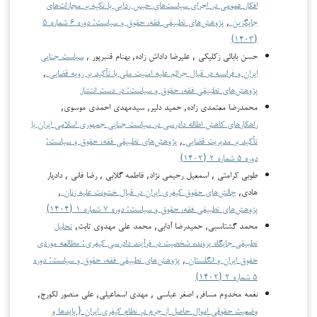
افکار عمومی در اجرای سیاست‌های حبس زدایی با تکیه بر مجازات‌های
جایگزین
,
پژوهش‌های تطبیقی فقه، حقوق و سیاست: دوره ۶ شماره ۵
(۱۴۰۳)
حسن بابائی زکلیکی , علیرضا داداش زاده, بهنام قنبرپور ,
سیاست جنایی
ایران و فرانسه در قبال جرائم علیه امنیت ملی با تأکید بر رویه قضایی
,
پژوهش‌های تطبیقی فقه، حقوق و سیاست: در دست انتشار
محمدرضا معتمدی‏ زاده, حمید دلیر, سیدمهدی احمدی موسوی,
راهکارهای کاهش اطاله دادرسی در سیاست جنایی جمهوری اسلامی ایران با
تأکید بر مدیریت قضایی
,
پژوهش‌های تطبیقی فقه، حقوق و سیاست:
دوره ۵ شماره ۲ (۱۴۰۲)
طوبی کرامتی , اسمعیل رحیمی نژاد, فاطمه گلابی , رضا فانی , دادیار
هادی,
چالش‌های حقوق کیفری ایران در قبال خشونت علیه زنان
,
پژوهش‌های تطبیقی فقه، حقوق و سیاست: دوره ۷ شماره ۱ (۱۴۰۴)
محمد گشتاسبی, حمیدرضا آدابی, محمد علی مهدوی ثابت,
تحلیل
تطبیقی جایگاه پرونده شخصیت در فرآیند دادرسی کیفری: مطالعه موردی
حقوق ایران و انگلستان
,
پژوهش‌های تطبیقی فقه، حقوق و سیاست: دوره
۵ شماره ۲ (۱۴۰۲)
نغمه مخدوم مسافر, اصغر عباسی , مهدی اسماعیلی, علی منصور لکورج,
وضعیت حقوقی اموال حاصل از جرم در نظام کیفری ایران ( بایدها و