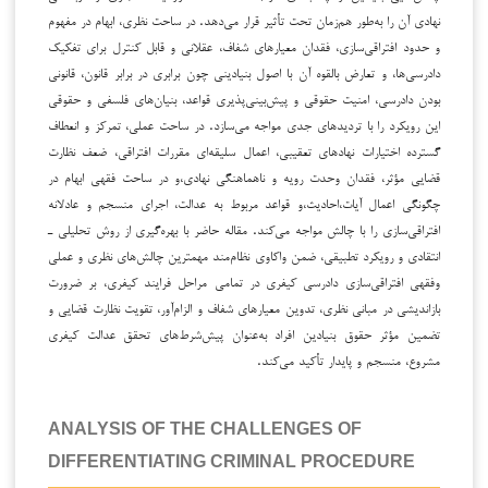
نهادی آن را به‌طور هم‌زمان تحت تأثیر قرار می‌دهد. در ساحت نظری، ابهام در مفهوم
و حدود افتراقی‌سازی، فقدان معیارهای شفاف، عقلانی و قابل کنترل برای تفکیک
دادرسی‌ها، و تعارض بالقوه آن با اصول بنیادینی چون برابری در برابر قانون، قانونی
بودن دادرسی، امنیت حقوقی و پیش‌بینی‌پذیری قواعد، بنیان‌های فلسفی و حقوقی
این رویکرد را با تردیدهای جدی مواجه می‌سازد. در ساحت عملی، تمرکز و انعطاف
گسترده اختیارات نهادهای تعقیبی، اعمال سلیقه‌ای مقررات افتراقی، ضعف نظارت
قضایی مؤثر، فقدان وحدت رویه و ناهماهنگی نهادی،و در ساحت فقهی ابهام در
چگونگی اعمال آیات،احادیث،و قواعد مربوط به عدالت، اجرای منسجم و عادلانه
افتراقی‌سازی را با چالش مواجه می‌کند. مقاله حاضر با بهره‌گیری از روش تحلیلی ـ
انتقادی و رویکرد تطبیقی، ضمن واکاوی نظام‌مند مهمترین چالش‌های نظری و عملی
وفقهی افتراقی‌سازی دادرسی کیفری در تمامی مراحل فرایند کیفری، بر ضرورت
بازاندیشی در مبانی نظری، تدوین معیارهای شفاف و الزام‌آور، تقویت نظارت قضایی و
تضمین مؤثر حقوق بنیادین افراد به‌عنوان پیش‌شرط‌های تحقق عدالت کیفری
مشروع، منسجم و پایدار تأکید می‌کند.
ANALYSIS OF THE CHALLENGES OF
DIFFERENTIATING CRIMINAL PROCEDURE