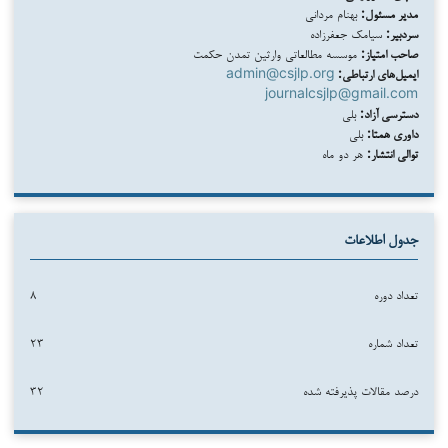
مدیر مسئول:
بهنام مردانی
سردبیر:
سیامک جعفرزاده
صاحب امتیاز:
موسسه مطالعاتی وارثین تمدن حکمت
ایمیل‌های ارتباطی:
admin@csjlp.org
journalcsjlp@gmail.com
دسترسی آزاد:
بلی
داوری همتا:
بلی
توالی انتشار:
هر دو ماه
جدول اطلاعات
تعداد دوره
۸
تعداد شماره
۲۳
درصد مقالات پذیرفته شده
۳۲