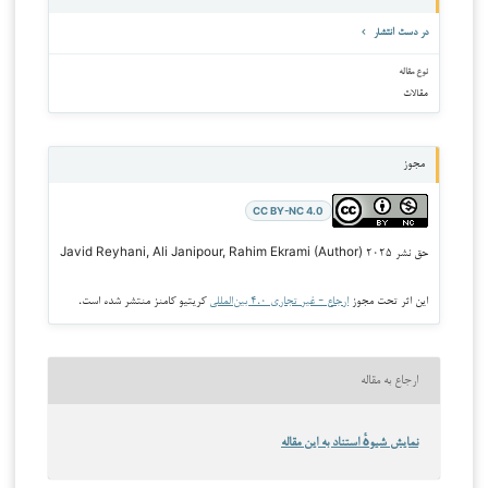
در دست انتشار
نوع مقاله
مقالات
مجوز
CC BY-NC 4.0
حق نشر ۲۰۲۵ Javid Reyhani, Ali Janipour, Rahim Ekrami (Author)
این اثر تحت مجوز
ارجاع - غیر تجاری ۴.۰ بین‌المللی
کریتیو کامنز منتشر شده است.
ارجاع به مقاله
نمایش شیوهٔ استناد به این مقاله