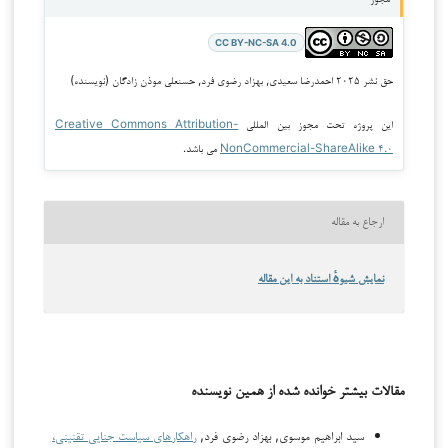
مجوز
CC BY-NC-SA 4.0
حق نشر ۲۰۲۵ احمدرضا سعیدی, بهزاد رضوی فرد, حسنعلی موذن زادگان (نویسنده)
این پروژه تحت مجوز بین المللی
Creative Commons Attribution-
NonCommercial-ShareAlike ۴.۰
می باشد.
ارجاع به مقاله
نمایش شیوهٔ استناد به این مقاله
مقالات بیشتر خوانده شده از همین نویسنده
سید ابراهیم موسوی, بهزاد رضوی فرد,
راهکارهای سیاست جنایی تقنینی،