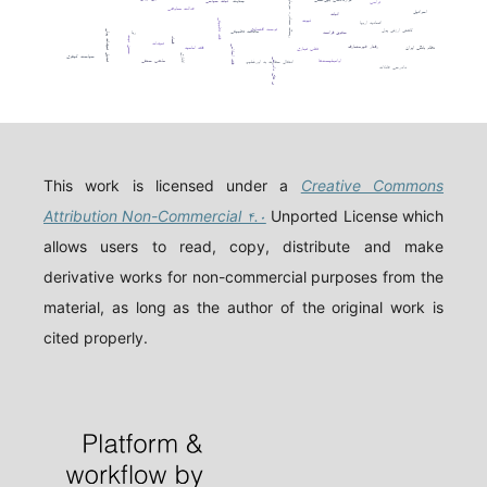
ترامپ
ریسک مصادره سرمایه
عدالت معاوضی
اسرائیل
اثبات
ثبوت
فقه تطبیقی
اتحادیه اروپا
توسعه اقتصادی
کاهش ارزش پول
مطالعه تطبیقی
حقوق فرانسه
تعدیل تعهدات پولی
ربا
حسن نیت
فساد
تعهدات
رفتار غیرمتعارف
فقه اسلامی
نظام بانکی ایران
فقه امامیه
تقلب تجاری
اتانازی
سیاست کیفری
چالش های دادرسی
مذهب حنفی
اوانجلیست‌ها
انتقال سفارت به اورشلیم
دادرسی عادلانه
This work is licensed under a
Creative Commons
Attribution Non-Commercial ۴.۰
Unported License which
allows users to read, copy, distribute and make
derivative works for non-commercial purposes from the
material, as long as the author of the original work is
cited properly.