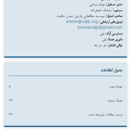
مدیر مسئول:
بهنام مردانی
سردبیر:
سیامک جعفرزاده
صاحب امتیاز:
موسسه مطالعاتی وارثین تمدن حکمت
ایمیل‌های ارتباطی:
admin@csjlp.org
journalcsjlp@gmail.com
دسترسی آزاد:
بلی
داوری همتا:
بلی
توالی انتشار:
هر دو ماه
جدول اطلاعات
تعداد دوره
۸
تعداد شماره
۲۳
درصد مقالات پذیرفته شده
۳۲