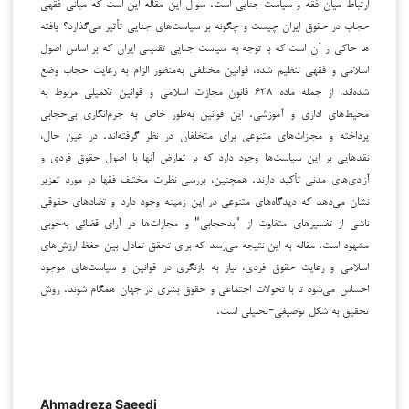
ارتباط میان فقه و سیاست جنایی است. سوال این مقاله این است که مبانی فقهی
حجاب در حقوق ایران چیست و چگونه بر سیاست‌های جنایی تأثیر می‌گذارد؟ یافته
ها حاکی از آن است که با توجه به سیاست جنایی تقنینی ایران که بر اساس اصول
اسلامی و فقهی تنظیم شده، قوانین مختلفی به‌منظور الزام به رعایت حجاب وضع
شده‌اند، از جمله ماده ۶۳۸ قانون مجازات اسلامی و قوانین تکمیلی مربوط به
محیط‌های اداری و آموزشی. این قوانین به‌طور خاص به جرم‌انگاری بی‌حجابی
پرداخته و مجازات‌های متنوعی برای متخلفان در نظر گرفته‌اند. در عین حال،
نقدهایی بر این سیاست‌ها وجود دارد که بر تعارض آنها با اصول حقوق فردی و
آزادی‌های مدنی تأکید دارند. همچنین، بررسی نظرات مختلف فقها در مورد تعزیر
نشان می‌دهد که دیدگاه‌های متنوعی در این زمینه وجود دارد و تضادهای حقوقی
ناشی از تفسیرهای متفاوت از "بدحجابی" و مجازات‌ها در آرای قضائی به‌خوبی
مشهود است. مقاله به این نتیجه می‌رسد که برای تحقق تعادل بین حفظ ارزش‌های
اسلامی و رعایت حقوق فردی، نیاز به بازنگری در قوانین و سیاست‌های موجود
احساس می‌شود تا با تحولات اجتماعی و حقوق بشری در جهان همگام شوند. روش
تحقیق به شکل توصیفی-تحلیلی است.
Ahmadreza Saeedi