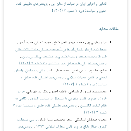
قضایی و اجرایی ایران در صیانت از منابع آبی
,
پژوهش‌های تطبیقی فقه،
حقوق و سیاست: دوره ۷ شماره ۳ (۱۴۰۴)
مقالات مشابه
میثم یعقوبی پور, محمد مهدی انجم شعاع, مجید شعبانی حمید آبادی,
مدخلیت بنیان‌های ضمان آور فقهی، آموزه‌های فلسفی و استدراکات عقلی
با رویکرد بزه دیده محوری در بازشناسی سیاست‌ جنایی تقنینی ایران
,
پژوهش‌های تطبیقی فقه، حقوق و سیاست: دوره ۷ شماره ۲ (۱۴۰۴)
صالح نجف پور, عباس تدین, محمدجعفر ساعد,
مبانی و مصادیق نهاد‌های
ارفاقی در قانون مجازات اسلامی
,
پژوهش‌های تطبیقی فقه، حقوق و
سیاست: دوره ۶ شماره ۱ (۱۴۰۳)
محمدسعید قنبری کرمانشاهی, فاطمه احدی, بابک پور قهرمانی,
جرایم
خرد: از ابهام در قلمرو مفهومی تا استیصال در سیاست کیفری با نگاهی به
نظام کیفری انگلستان
,
پژوهش‌های تطبیقی فقه، حقوق و سیاست: دوره ۷
شماره ۳ (۱۴۰۴)
محدثه صادقیان لمراسکی, سحر محمدی, میترا یازرلو,
بررسی مسئولیت
کیفری اطفال نابالغ در پرتو قانون مجازات اسلامی ۱۳۹۲
,
پژوهش‌های