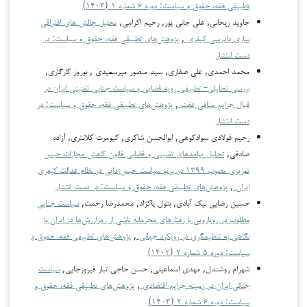
تطبیقی فقه، حقوق و سیاست: دوره ۶ شماره ۱ (۱۴۰۳)
جاوید ریحانی, علی جانی پور, رحیم اکرامی,
تحلیل چالش های افتراقی
سازی دادرسی کیفری
,
پژوهش‌های تطبیقی فقه، حقوق و سیاست: در
دست انتشار
محمد احمدی, علی صفاری, سید منصور میرسعیدی , نوروز کارگاری,
بررسی تحلیلی- تطبیقی رویه قضایی و سیاست جنایی تقنینی ایران در
قبال جرایم منافی عفت
,
پژوهش‌های تطبیقی فقه، حقوق و سیاست: در
دست انتشار
رحیم فولادی سوادکوهی, ابوالحسن شاکری, کیومرث کلانتری, آزاده
صادقی,
تحلیل پیامدهای تقنینی و قضایی قانون کاهش مجازات حبس
تعزیری مصوب ۱۳۹۹ در پرتو سیاست حبس‌زدایی در نظام عدالت کیفری
ایران
,
پژوهش‌های تطبیقی فقه، حقوق و سیاست: در دست انتشار
حسین رضایی نیک آبادی, بتول پاکزاد, محمدرضا رحمت,
سیاست جنایی
مطلوب در رویارویی با رفتار­های مجرمانه ناشی از رمزارزش‌ها در ایران با
نگاهی به تنظیم­گری در رویکرد جهانی
,
پژوهش‌های تطبیقی فقه، حقوق و
سیاست: دوره ۵ شماره ۲ (۱۴۰۲)
شهرام روشندل, مهدی اسماعیلی, حسن حاجی تبار فیروزجایی,
سیاست
جنائی ایران در زمینه جرایم اقتصادی
,
پژوهش‌های تطبیقی فقه، حقوق و
سیاست: دوره ۶ شماره ۲ (۱۴۰۳)