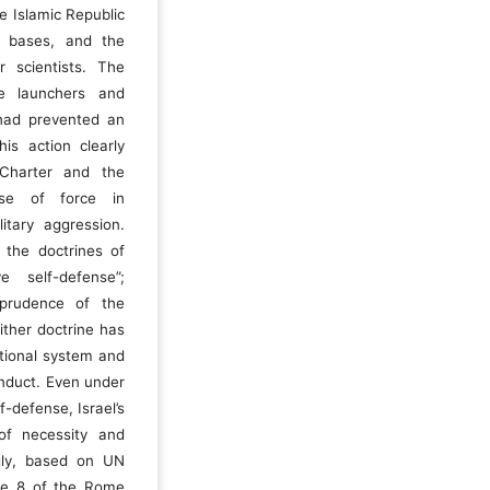
e Islamic Republic
ary bases, and the
 scientists. The
le launchers and
 had prevented an
is action clearly
 Charter and the
use of force in
litary aggression.
r the doctrines of
e self-defense”;
sprudence of the
ither doctrine has
ational system and
onduct. Even under
f-defense, Israel’s
of necessity and
ngly, based on UN
cle 8 of the Rome