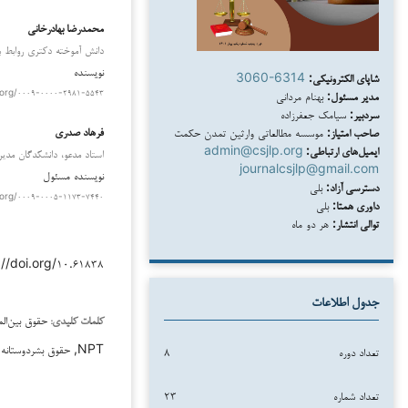
محمدرضا بهادرخانی
دانش آموخته دکتری روابط بین
نویسنده
شاپای الکترونیکی:
3060-6314
مدیر مسئول:
بهنام مردانی
.org/۰۰۰۹-۰۰۰۰-۲۹۸۱-۵۵۴۳
سردبیر:
سیامک جعفرزاده
فرهاد صدری
صاحب امتیاز:
موسسه مطالعاتی وارثین تمدن حکمت
ایمیل‌های ارتباطی:
admin@csjlp.org
استاد مدعو، دانشکدگان مدیری
journalcsjlp@gmail.com
نویسنده مسئول
دسترسی آزاد:
بلی
.org/۰۰۰۹-۰۰۰۵-۱۱۷۳-۷۴۴۰
داوری همتا:
بلی
توالی انتشار:
هر دو ماه
//doi.org/۱۰.۶۱۸۳۸/
جدول اطلاعات
حقوق بین‌ال
کلمات کلیدی:
NPT, حقوق بشردوستانه بین‌المللی, تأسیسات هسته‌ای صلح‌آمیز
تعداد دوره
۸
تعداد شماره
۲۳