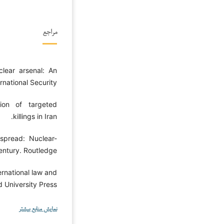
مراجع
uclear arsenal: An
rnational Security.
tion of targeted
killings in Iran.
spread: Nuclear-
entury. Routledge.
ternational law and
 University Press.
نمایش منابع بیشتر