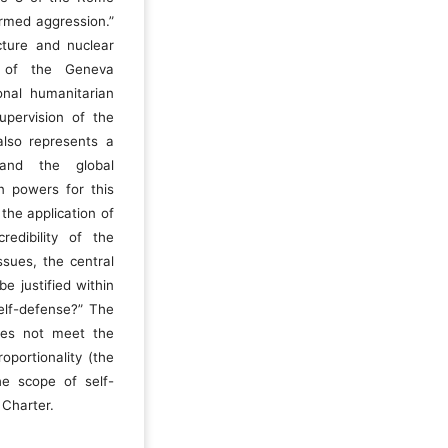
armed aggression.”
ucture and nuclear
on of the Geneva
onal humanitarian
supervision of the
also represents a
 and the global
n powers for this
the application of
edibility of the
ssues, the central
be justified within
elf-defense?” The
 does not meet the
oportionality (the
he scope of self-
 Charter.