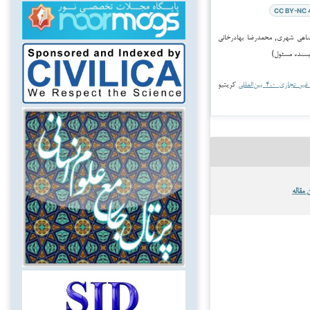
CC BY-NC 
مدرضا پناهی شهری, محمدرضا بهادرخانی
یسنده مسئول)
جاری ۴.۰ بین‌المللی
کریتیو
 مقاله