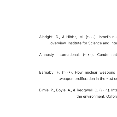
Albright, D., & Hibbs, M. (۲۰۰۰). Israel's n
overview. Institute for Science and Inte
Amnesty International. (۲۰۲۰). Condemna
Barnaby, F. (۲۰۰۹). How nuclear weapons 
weapon proliferation in the ۲۱st c
Birnie, P., Boyle, A., & Redgwell, C. (۲۰۰۹). In
the environment. Oxford