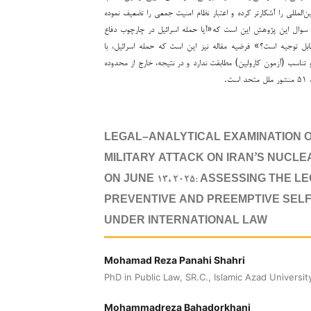
ن‌المللی را آشکارتر کرده و اعتبار نظام امنیت جمعی را تضعیف نموده
 سوال این پژوهش این است که«آیا حمله اسرائیل در چارچوب دفاع
قابل توجیه است؟» فرضیه مقاله نیز این است که حمله اسرائیل، با
تناسب (آزمون کارولین) مطابقت ندارد و در نتیجه، خارج از محدوده
ت.
LEGAL–ANALYTICAL EXAMINATION O
MILITARY ATTACK ON IRAN’S NUCLEA
ON JUNE ۱۳, ۲۰۲۵: ASSESSING THE L
PREVENTIVE AND PREEMPTIVE SEL
UNDER INTERNATIONAL LAW
Mohamad Reza Panahi Shahri
PhD in Public Law, SR.C., Islamic Azad University
Mohammadreza Bahadorkhani