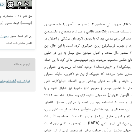
4.0
حق نشر ۲۰۲۵ مح
(نویسنده); فرهاد صدری (نو
وئن ۲۰۲۵، رژیم اشغالگر صهیونیستی حمله‌ای گسترده و چند بُعدی را علیه جمهوری
 تأسیسات هسته‌ای، پایگاه‌های نظامی و منازل فرماندهان و دانشمندان
این اثر تحت مجوز
ارجاع - غیر ت
 داد. این رژیم مدعی بود که با نابودی لانچرهای موشکی و اختلال در
کامنز منتشر شده است.
یوم، از تهدید قریب‌الوقوع ایران جلوگیری کرده است. با این حال، این
اقدام به‌وضوح نقض ماده ۲ منشور ملل متحد و اصول بنیادین منع توسل به زور در حقوق
جاوز نظامی محسوب می‌شود. رژیم صهیونیستی تلاش کرد تا این حمله
ارجاع به مقاله
 پیشگیرانه» و «پیش‌دستانه» توجیه کند؛ اما بررسی‌های حقوقی و
ادگستری نشان می‌دهد که هیچ‌یک از این دو دکترین، جایگاه حقوقی
 ندارند و غالباً به عنوان پوششی برای اقدامات تجاوزکارانه تلقی
نمایش شیوهٔ استناد به این
حتی با تفاسیر موسع از مفهوم دفاع مشروع نیز انطباق ندارد و با
معیارهای ضرورت و تناسب (آزمون کارولین) همخوانی ندارد. ازاین‌رو، مطابق قطعنامه ۳۳۱۴
مجمع عمومی سازمان ملل و ماده ۸ اساسنامه رم، این اقدام را می‌توان مصداق «تجاوز
 این، هدف‌گیری زیرساخت‌های صلح‌آمیز و دانشمندان هسته‌ای ایران،
 ژنو و اصول حقوق بین‌الملل بشردوستانه است. حمله به تأسیسات
هسته‌ای تحت نظارت آژانس بین‌المللی انرژی اتمی (IAEA) نیز تهدیدی مستقیم برای امنیت
جهانی به‌شمار می‌آید. حمایت برخی قدرت‌های غربی از این اقدام،