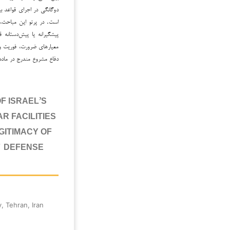
دوگانگی در اجرای قواعد بی
است. در پرتو این مباحث،
پیشگیرانه یا پیش‌دستانه 
معیارهای ضرورت، فوریت و 
دفاع مشروع مندرج در ماده ۵۱ منشور ملل متحد اس
F ISRAEL’S
R FACILITIES
EGITIMACY OF
F-DEFENSE
, Tehran, Iran