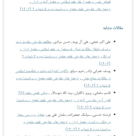
قصاص نفس و عضو از نظر فقه اسلامی و حقوق کیفری ایران
,
پژوهش‌های تطبیقی فقه، حقوق و سیاست: دوره ۵ شماره ۳ (۱۴۰۲)
مقالات مشابه
علی اکبر نجفی, علی آل بویه, حسن مرادی,
مطالعه تطبیقی ماهیت ثبت
و اسباب انتقال مالکیت اموال غیرمنقول در فقه اسلامی، حقوق ایران و
امریکا
,
پژوهش‌های تطبیقی فقه، حقوق و سیاست: دوره ۶ شماره ۲
(۱۴۰۳)
یوسف عمرانی نژاد, رحیم سیاح,
واکاوی اختیارات دولت و حکومت اسلامی
در مالکیت منابع نفتی
,
پژوهش‌های تطبیقی فقه، حقوق و سیاست: دوره
۵ شماره ۲ (۱۴۰۲)
قاسم سلمانی, پرویز ذکائیان, بیت الله دیوسالار ,
مبانی فقهی ماده ۴۷۷
قانون آیین دادرسی کیفری
,
پژوهش‌های تطبیقی فقه، حقوق و سیاست:
دوره ۵ شماره ۴ (۱۴۰۲)
فرشته حسنی, سیامک جعفرزاده, سلمان علی پور,
تحلیل و بررسی محل
در چک و برات در حقوق ایران
,
پژوهش‌های تطبیقی فقه، حقوق و
سیاست: دوره ۵ شماره ۳ (۱۴۰۲)
نرجس خاتون منافی پور,
تحلیل فقهی ارتباط ولایت و وحدت اسلامی با