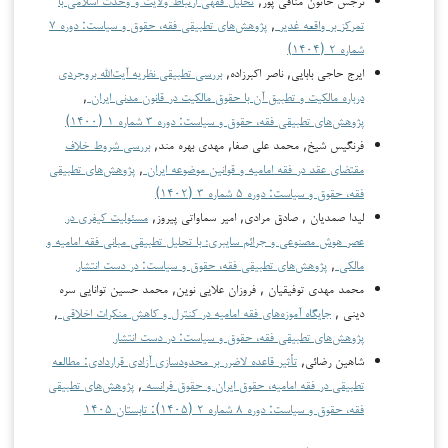
تمرکز بر واقعه غدیر
,
پژوهش‌های تطبیقی فقه، حقوق و سیاست: دوره ۷
شماره ۲ (۱۴۰۴)
ایرج حاجی بابایی, ناصر اکبرزاده,
بررسی تطبیقی نظریه آیت‌الله بروجردی
درباره مالکیت و تطبیق آن با حقوق مالکیت در قانون مدنی ایران
,
پژوهش‌های تطبیقی فقه، حقوق و سیاست: دوره ۳ شماره ۱ (۱۴۰۰)
فرنگیس شیخ, محمد علی صفا, مهدی بهره مند,
بررسی شروط خلاف
مقتضای عقد در فقه امامیه و قوانین موضوعه ایران
,
پژوهش‌های تطبیقی
فقه، حقوق و سیاست: دوره ۵ شماره ۳ (۱۴۰۲)
لیدا صمدیان , صادق مرادی, امیر سماواتی پیروز,
مسئولیت کیفری در
عصر هوش مصنوعی و جرائم سایبری؛ با تحلیل تطبیقی مبانی فقه امامیه و
مالکی
,
پژوهش‌های تطبیقی فقه، حقوق و سیاست: در دست انتشار
محمد مهدی توفیقیان , فروزان علایی نوین, محمد حسین توانایی سره
دینی ,
جایگاه آموزه‌های فقه امامیه در کنترل و کاهش منکرات اخلاقی
,
پژوهش‌های تطبیقی فقه، حقوق و سیاست: در دست انتشار
شاهین رضائی,
تأثیر قاعده لاضرر بر محدودسازی آزادی قراردادی: مطالعه
تطبیقی در فقه امامیه، حقوق ایران و حقوق فرانسه
,
پژوهش‌های تطبیقی
فقه، حقوق و سیاست: دوره ۸ شماره ۲ (۱۴۰۵): تابستان ۱۴۰۵