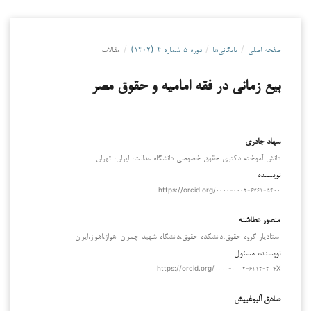
صفحه اصلی
/
بایگانی‌ها
/
دوره ۵ شماره ۴ (۱۴۰۲)
/
مقالات
بیع زمانی در فقه امامیه و حقوق مصر
سهاد جادری
دانش آموخته دکتری حقوق خصوصی دانشگاه عدالت، ایران، تهران
نویسنده
https://orcid.org/۰۰۰۰-۰۰۰۲-۶۷۶۱-۵۴۰۰
منصور عطاشنه
استادیار گروه حقوق،دانشکده حقوق،دانشگاه شهید چمران اهواز،اهواز،ایران
نویسنده مسئول
https://orcid.org/۰۰۰۰-۰۰۰۲-۶۱۱۲-۲۰۴X
صادق آلبوغبیش