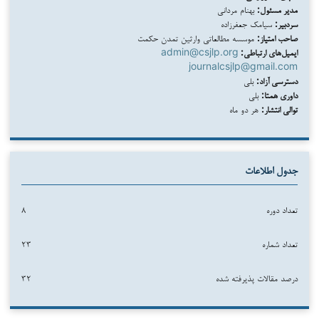
مدیر مسئول:
بهنام مردانی
سردبیر:
سیامک جعفرزاده
صاحب امتیاز:
موسسه مطالعاتی وارثین تمدن حکمت
ایمیل‌های ارتباطی:
admin@csjlp.org
journalcsjlp@gmail.com
دسترسی آزاد:
بلی
داوری همتا:
بلی
توالی انتشار:
هر دو ماه
جدول اطلاعات
تعداد دوره
۸
تعداد شماره
۲۳
درصد مقالات پذیرفته شده
۳۲