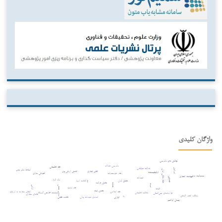
واژگان کلیدی
چالش های دادرسی
دادرسی عادلانه
فقه تطبیقی
عدالت معاوضی
اسرائیل
اسقاط مالم یجب
نظام بانکی ایران
تقلب تجاری
کاهش ارزش پول
اوانجلیست‌ها
رفتار غیرمتعارف
افترقی سازی
مسئولیت مدنی
سیاست کیفری
تعهدات
قصاص
ولد الزنا
حقوق ایران
اتحادیه اروپا
دیه
حقوق فرانسه
جنایت
ثبوت
مذهب حنفی
ترامپ
فقه امامیه
اثبات
حسن نیت
فقه اسلامی
انتقال سفارت به اورشلیم
سیاست خارجی آمریکا
مطالعه تطبیقی
قراردادهای بین‌المللی
فضای مجازی
رویکرد کشور اتریش
ربا
تعدیل تعهدات پولی
قاعده فقهی
اتانازی
پیمان ابراهیم