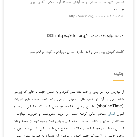
استادیار گروه معارف اسلامی، واحد آبادان، دانشگاه آزاد اسلامی، آبادان، ایران
نویسنده
https://orcid.org/۰۰۰۰-۰۰۰۲-۹۰۵۱-۹۹۹۴
https://doi.org/۱۰.۶۱۸۳۸/csjlp.۵.۴.۹
DOI::
بیع زمانی, فقه امامیه, صلح, مهایات, مالکیت موقت, مصر
کلمات کلیدی:
چکیده
از پیدایش تایم شر بیش از چند دهه نمی گذرد و به همین جهت تا جایی که بررسی
شده نامی از آن در کتاب های حقوقی فارسی برده نشده است. تايم شرينگ
(sharingTime) يا بيع زمانی، قرارداد نوپيدايی است که براساس نيازها و
اميال
انسان
معاصر شکل گرفته است. در تایید مشروعیت و ضرورت مهایات ،
مستنداتی معتبر از کتاب ، سنت ، حکم عقل و بنای عقلا وجود دارد .از جمله ارکان
اساسی مهایات ، وجود اشاعه در مالکیت یا انتفاع می باشد . این تقسیم ، مسبوق به
وجود حالتی از «اشتراک حقوق»بوده و موضوع آن همواره به صورت مشاع است .