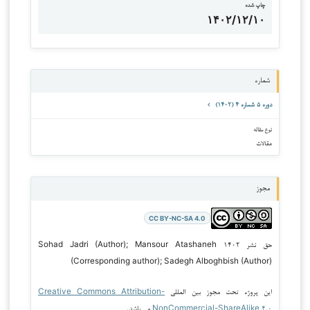
چاپ شده
۱۴۰۲/۱۲/۱۰
شماره
دوره ۵ شماره ۴ (۱۴۰۲)
نوع مقاله
مقالات
مجوز
CC BY-NC-SA 4.0
حق نشر ۱۴۰۲ Sohad Jadri (Author); Mansour Atashaneh
(Corresponding author); Sadegh Alboghbish (Author)
این پروژه تحت مجوز بین المللی
Creative Commons Attribution-
NonCommercial-ShareAlike ۴.۰
می باشد.