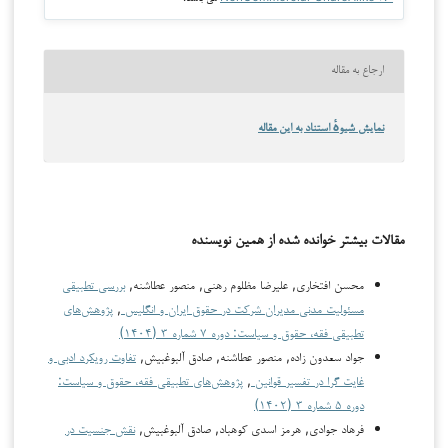
ارجاع به مقاله
نمایش شیوهٔ استناد به این مقاله
مقالات بیشتر خوانده شده از همین نویسنده
محسن افتخاری, علیرضا مظلوم رهنی, منصور عطاشنه,
بررسی تطبیقی
مسئولیت مدنی مدیران شرکت در حقوق ایران و انگلیس
,
پژوهش‌های
تطبیقی فقه، حقوق و سیاست: دوره ۷ شماره ۳ (۱۴۰۴)
جواد سعدون زاده, منصور عطاشنه, صادق آلبوغبیش,
تفاوت رویکرد ادبی و
غایت گرا در تفسیر قوانین
,
پژوهش‌های تطبیقی فقه، حقوق و سیاست:
دوره ۵ شماره ۳ (۱۴۰۲)
فرهاد جوادی, هرمز اسدی کوهباد, صادق آلبوغبیش,
نقش جنسیت در