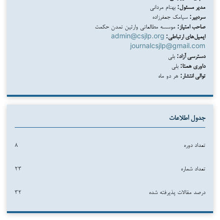
مدیر مسئول:
بهنام مردانی
سردبیر:
سیامک جعفرزاده
صاحب امتیاز:
موسسه مطالعاتی وارثین تمدن حکمت
ایمیل‌های ارتباطی:
admin@csjlp.org
journalcsjlp@gmail.com
دسترسی آزاد:
بلی
داوری همتا:
بلی
توالی انتشار:
هر دو ماه
جدول اطلاعات
تعداد دوره
۸
تعداد شماره
۲۳
درصد مقالات پذیرفته شده
۳۲