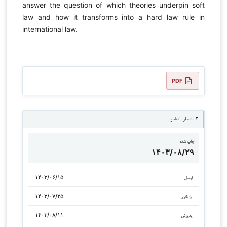
answer the question of which theories underpin soft
law and how it transforms into a hard law rule in
international law.
PDF
گاه‌شمار انتشار
چاپ شده
۱۴۰۳/۰۸/۲۹
۱۴۰۳/۰۶/۱۵
ارسال
۱۴۰۳/۰۷/۲۵
بازنگری
۱۴۰۳/۰۸/۱۱
پذیرش