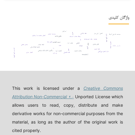
واژگان کلیدی
اسرائیل
ترامپ
فقه اسلامی
کاهش ارزش پول
سیاست کیفری
سیاست خارجی آمریکا
نظام بانکی ایران
انتقال سفارت به اورشلیم
حقوق فرانسه
ریسک مصادره سرمایه
جنایت
رفتار غیرمتعارف
دیه
حسن نیت
توسعه اقتصادی
پیمان ابراهیم
حقوق ایران
قصاص
ثبوت
تقلب تجاری
ثبات سیاسی
مذهب حنفی
فساد
دادرسی عادلانه
تعهدات
تعدیل تعهدات پولی
اتانازی
ربا
چالش های دادرسی
فقه امامیه
اثبات
درگیری داخلی
عدالت معاوضی
مطالعه تطبیقی
اتحادیه اروپا
قراردادهای بین‌المللی
افترقی سازی
فقه تطبیقی
ولد الزنا
اوانجلیست‌ها