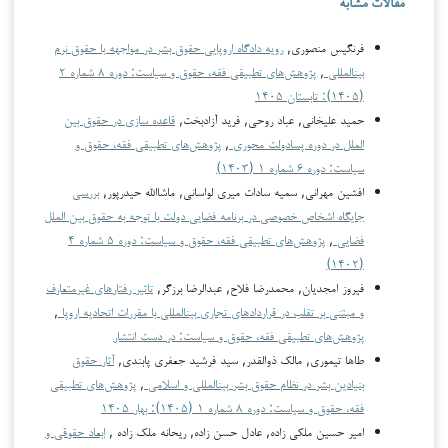
مقالات مشابه
فرنگیس منصوری,
رویه دادگاه اروپایی حقوق بشر در مواجهه با حقوق نرم
بین­المللی
,
پژوهش‌های تطبیقی فقه، حقوق و سیاست: دوره ۸ شماره ۲
(۱۴۰۵): تابستان ۱۴۰۵
حمید علیخانی, عباد روحی, فرید آزادبخت,
قاعده سازی در حقوق بین
الملل در دوره پسادولت محوری
,
پژوهش‌های تطبیقی فقه، حقوق و
سیاست: دوره ۶ شماره ۱ (۱۴۰۳)
افشین مهرانی, سمیه سادات میری لواسانی, ماشاالله حیدرپور,
بررسی
جایگاه اشخاص خصوصی در برنامه فضایی دولت با توجه به حقوق بین الملل
فضایی
,
پژوهش‌های تطبیقی فقه، حقوق و سیاست: دوره ۵ شماره ۴
(۱۴۰۲)
فیروز امجدیان, محمدرضا فلاح, عبدالرضا برزگر,
تاثیر رفتارهای غیرمتعارف
و مبتنی بر تقلب در قراردادهای تجاری بین­المللی با مقررات اتحادیه اروپا
,
پژوهش‌های تطبیقی فقه، حقوق و سیاست: در دست انتشار
طاها تیموری, مالک ذوالقدر, سید فرشید جعفری پابندی,
آثار حقوق
بنیادین بشر در نظام حقوق بشر بین­المللی و اسلامی
,
پژوهش‌های تطبیقی
فقه، حقوق و سیاست: دوره ۸ شماره ۱ (۱۴۰۵): بهار ۱۴۰۵
امیر حسین ملکی زاده, عادل حسن زاده, ریحانه ملک زاده ,
ابعاد حقوقی و