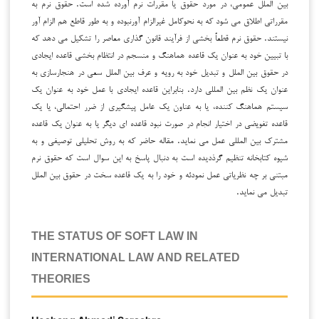
بین الملل عمومی، در مورد حقوق یا مقررات نرم آورده شده است. حقوق نرم به
مقرراتی اطلاق می شود که به نحوکامل غیرالزام آورنبوده و به طور قاطع هم الزام آور
نیستند. حقوق نرم قطعاً بخشی از فرآیند قانون گذاری معاصر را تشکیل می دهد که
با تبیین خود به عنوان یک قاعده هماهنگ و منسجم در انتظام بخشی قاعده ایجادی
در حقوق بین الملل و تبدیل خود به رویه و عرف بین الملل سعی در هنجارسازی به
عنوان یک نظم بین المللی دارد. بنابراین قاعده ایجادی با عمل خود به عنوان یک
سیستم هماهنگ کننده، یا به عناون یک عامل پیشگیری از ضرر احتمالی، یا یک
قاعده تفویضی در اختیار انجام در صورت نبود قاعده ای دیگر یا به عنوان یک قاعده
مشترک بین المللی عمل می نماید. مقاله حاضر که به روش تحلیلی توصیفی و به
شیوه کتابخانه تنظیم گرذدیده است به دنبال پاسخ به این سوال است که حقوق نرم
مبتنی بر چه نظریاتی عمل نمودئه و خود را به یک قاعده سخت در حقوق بین الملل
تبدیل می نماید.
THE STATUS OF SOFT LAW IN
INTERNATIONAL LAW AND RELATED
THEORIES