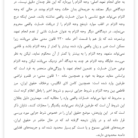
به جای انجام تعهد اصلی؛ وجه التزام را بپردازد که این نظر چندان دقیق نیست. در
دیدگاهی دیگر معتقد به جریمه‌ای بدان حالت وجه التزام بودند در حالی که وجه
التزام می‌تواند هیچ تناسبی با میزان خسارت واقعی نداشته باشد. ضمن اینکه درج
وجه التزام در اغلب موارد ذینفع وجه التزام را از دریافت خسارت واقعی محروم
می‌نماید. در دیدگاهی دیگر وجه التزام به عنوان خسارت ناشی از عدم انجام تعهد
برشمرده شد که باز هم با قسمت آخر ماده ۲۳۰ قانون مدنی مغایر می‌باشد زیرا
ممکن است ضرر و زیان واقعی وارد شده بیشتر یا کمتر از وجه التزام باشد و قاضی
نمی‌تواند متعهد وجه التزام را به بیشتر یا کمتر از آن محکوم نماید. لیکن به نظر
می‌رسد جایگاه وجه التزام هر چند به دیدگاه آخر نزدیک می‌باشد لیکن وجه التزام
نوعی جبران خسارت و تضمین انجام تعهد با ویژگی‌های منحصر به فرد است که
براساس مفاید مربوط به خود و همچنین ماده ۱۰ قانون مدنی؛ در قلمرو تراضی
طرفین وارد شده است؛ همچنین کامن لای انگلیس، برخلاف حقوق ایران، مرز
قاطعی بین وجه التزام و شروط جزایی ترسیم و شروط اخیر را باطل اعلام کرده است
و مشروط له تنها می‌تواند خسارات واقعی وارد را مطالبه کند. مهمترین دلیل بطلان
این شروط آن است که طرفین قرارداد نمی‌توانند یکدیگر را مجازات کنند. شایان ذکر
است که در این پژوهش، موضع حقوق ایران را در خصوص شرط جزایی مورد بررسی
قرار داده اند و در پایان نتیجه گرفته اند که در حال حاضر در حقوق ایران،
جریمه‌های قضایی ممنوع و یا دست کم بسیار محدود شده اند و جریمه‌های قضایی
دامنه محدودی دارند.