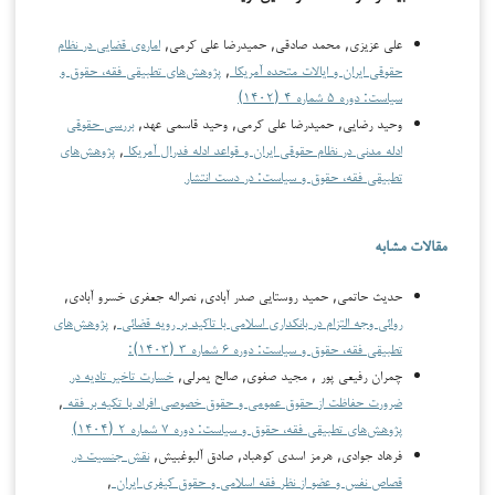
علی عزیزی, محمد صادقی, حمیدرضا علی کرمی,
اماره‌ی قضایی در نظام
حقوقی ایران و ایالات متحده آمریکا
,
پژوهش‌های تطبیقی فقه، حقوق و
سیاست: دوره ۵ شماره ۴ (۱۴۰۲)
وحید رضایی, حمیدرضا علی کرمی, وحید قاسمی عهد,
بررسی حقوقی
ادله مدنی در نظام حقوقی ایران و قواعد ادله فدرال آمریکا
,
پژوهش‌های
تطبیقی فقه، حقوق و سیاست: در دست انتشار
مقالات مشابه
حدیث حاتمی, حمید روستایی صدر آبادی, نصراله جعفری خسرو آبادی,
روائی وجه التزام در بانکداری اسلامی با تاکید بر رویه قضائی
,
پژوهش‌های
تطبیقی فقه، حقوق و سیاست: دوره ۶ شماره ۳ (۱۴۰۳):
چمران رفیعی پور , مجید صفوی, صالح یمرلی,
خسارت تاخیر تادیه در
ضرورت حفاظت از حقوق عمومی و حقوق خصوصی افراد با تکیه بر فقه
,
پژوهش‌های تطبیقی فقه، حقوق و سیاست: دوره ۷ شماره ۲ (۱۴۰۴)
فرهاد جوادی, هرمز اسدی کوهباد, صادق آلبوغبیش,
نقش جنسیت در
قصاص نفس و عضو از نظر فقه اسلامی و حقوق کیفری ایران
,