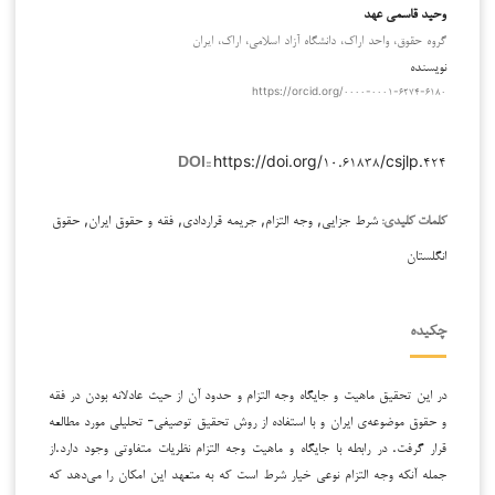
وحید قاسمی عهد
گروه حقوق، واحد اراک، دانشگاه آزاد اسلامی، اراک، ایران
نویسنده
https://orcid.org/۰۰۰۰-۰۰۰۱-۶۲۷۴-۶۱۸۰
https://doi.org/۱۰.۶۱۸۳۸/csjlp.۴۲۴
DOI::
شرط جزایی, وجه التزام, جریمه قراردادی, فقه و حقوق ایران, حقوق
کلمات کلیدی:
انگلستان
چکیده
در این تحقیق ماهیت و جایگاه وجه التزام و حدود آن از حیث عادلانه بودن در فقه
و حقوق موضوعه‌ی ایران و با استفاده از روش تحقیق توصیفی- تحلیلی مورد مطالعه
قرار گرفت. در رابطه با جایگاه و ماهیت وجه التزام نظریات متفاوتی وجود دارد.از
جمله آنکه وجه التزام نوعی خیار شرط است که به متعهد این امکان را می‌دهد که