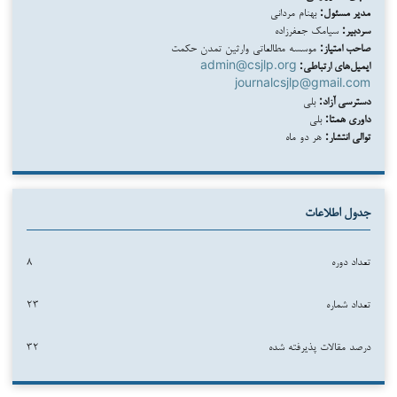
مدیر مسئول:
بهنام مردانی
سردبیر:
سیامک جعفرزاده
صاحب امتیاز:
موسسه مطالعاتی وارثین تمدن حکمت
ایمیل‌های ارتباطی:
admin@csjlp.org
journalcsjlp@gmail.com
دسترسی آزاد:
بلی
داوری همتا:
بلی
توالی انتشار:
هر دو ماه
جدول اطلاعات
تعداد دوره
۸
تعداد شماره
۲۳
درصد مقالات پذیرفته شده
۳۲