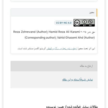
مجوز
CC BY-NC 4.0
حق نشر ۲۰۲۵ Reza Zohrevand (Author); Hamid Reza Ali Karami
(Corresponding author); Vahid Ghasemi Ahd (Author)
این اثر تحت مجوز
ارجاع - غیر تجاری ۴.۰ بین‌المللی
کریتیو کامنز منتشر شده است.
ارجاع به مقاله
نمایش شیوهٔ استناد به این مقاله
مقالات بیشتر خوانده شده از همین نویسنده